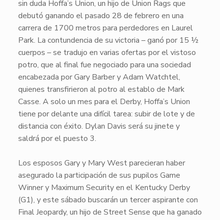
sin duda
Hoffa’s Union
, un hijo de
Union Rags
que
debutó ganando el pasado 28 de febrero en una
carrera de 1700 metros para perdedores en Laurel
Park. La contundencia de su victoria – ganó por 15 ½
cuerpos – se tradujo en varias ofertas por el vistoso
potro, que al final fue negociado para una sociedad
encabezada por Gary Barber y Adam Watchtel,
quienes transfirieron al potro al establo de Mark
Casse. A solo un mes para el Derby,
Hoffa’s Union
tiene por delante una difícil tarea: subir de lote y de
distancia con éxito. Dylan Davis será su jinete y
saldrá por el puesto 3.
Los esposos Gary y Mary West parecieran haber
asegurado la participación de sus pupilos
Game
Winner
y
Maximum Security
en el Kentucky Derby
(G1), y este sábado buscarán un tercer aspirante con
Final Jeopardy
, un hijo de
Street Sense
que ha ganado