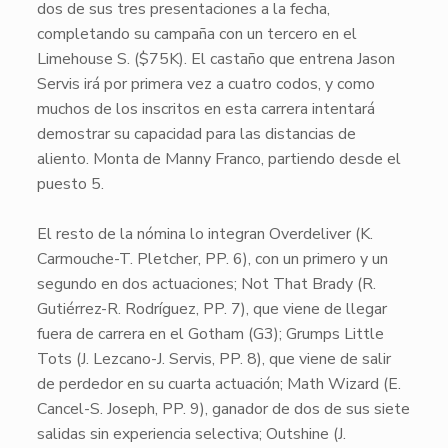
dos de sus tres presentaciones a la fecha,
completando su campaña con un tercero en el
Limehouse S. ($75K). El castaño que entrena Jason
Servis irá por primera vez a cuatro codos, y como
muchos de los inscritos en esta carrera intentará
demostrar su capacidad para las distancias de
aliento. Monta de Manny Franco, partiendo desde el
puesto 5.
El resto de la nómina lo integran
Overdeliver
(K.
Carmouche-T. Pletcher, PP. 6), con un primero y un
segundo en dos actuaciones;
Not That Brady
(R.
Gutiérrez-R. Rodríguez, PP. 7), que viene de llegar
fuera de carrera en el Gotham (G3);
Grumps Little
Tots
(J. Lezcano-J. Servis, PP. 8), que viene de salir
de perdedor en su cuarta actuación;
Math Wizard
(E.
Cancel-S. Joseph, PP. 9), ganador de dos de sus siete
salidas sin experiencia selectiva;
Outshine
(J.