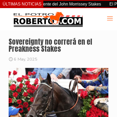
 el más consistente del John Morrissey Stakes
ÚLTIMAS NOTICIAS
El Preakness
Sovereignty no correrá en el
Preakness Stakes
6 May, 2025