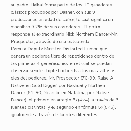
su padre,
Haikal
forma parte de los
10 ganadores
clásicos
producidos por
Daaher
, con sus
9
producciones en edad de correr
, lo cual significa un
magnífico
9,7% de sus corredores.
El potro
responde al extraordinario Nick
Northern Dancer-Mr.
Prospector
, através de una estupenda
fórmula
Deputy Minister-Distorted Humor
, que
genera un pedigree libre de repeticiones dentro de
las primeras 4 generaciones, en el cual se puedan
observar sendos triple linebreds a los maravillosos
ejes del pedigree,
Mr. Prospector
(70-99, Raise A
Native en Gold Digger, por Nashua) y
Northern
Dancer
(61-90, Nearctic en Natalma, por Native
Dancer), el primero en arreglo
5x
(
4×4
), a través de 3
fuentes distintas, y el segundo en fórmula
5x
(
5×6
),
igualmente a través de fuentes diferentes.