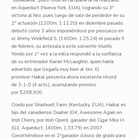
“ciudadanía”, pues toda su campaña la ha realizado
en
Aqueduct
(Nueva York, EUA), logrando su
3ª
victoria al hilo
, pues luego de salir de perdedor en su
2ª actuación (1200m,
1:12.20
) en diciembre pasado,
debutó como 3 años imponiéndose por pescuezo en
el Jimmy Winkfield S. (1400m,
1:25.24
) el pasado
9
de febrero
, su antesala a este solvente triunfo.
Yendo por 1ª vez a la milla respondió a la confianza
de su entrenador
Kiaran McLaughlin
, quien había
advertido que llegaría muy bien al tiro. El
promisor
Haikal
presenta ahora excelente récord
de
3-1-0
(4 acts.), acumulando premios
por
$298,900
.
Criado por
Shadwell Farm
(Kentucky, EUA),
Haikal
es
hijo del canadiense
Daaher
(04, Awesome Again en
Irish Cherry, por Irish Open), ganador del Cigar Mile H.
(
G1
, Aqueduct, 1600m,
1:33.79
) en
2007
.
Convirtiéndose en el 2ªganador clásico de grado para