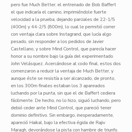
pero fue
Much Better
, el entrenado de
Bob Baffert
el que indicaría el camino, imprimiéndole fuerte
velocidad a la prueba, dejando parciales de
22-1/5
(400m) y
44-2/5
(800m), lo cual le permitió correr
con ventaja clara sobre
Instagrand
, que lucía algo
pesado, sin responder a los pedidos de
Javier
Castellano
, y sobre
Mind Control
, que parecía hacer
honor a su nombre bajo la guía del experimentado
John Velásquez
. Acercándose al codo final, estos dos
comenzaron a reducir la ventaja de
Much Better
, y
aunque éste se resistía a ser alcanzado, de pronto,
en los 300m finales estaban los 3 apareados
luchando por la punta, sin que el de
Baffert
cediera
fácilmente. De hecho, no lo hizo, siguió luchando, pero
debió ceder ante
Mind Control
, que pareció tener
dominio definitivo. Sin embargo, inesperadamente,
apareció
Haikal
, bajo la efectiva égida de
Rajiv
Maragh
, devorándose la pista con hambre de triunfo.