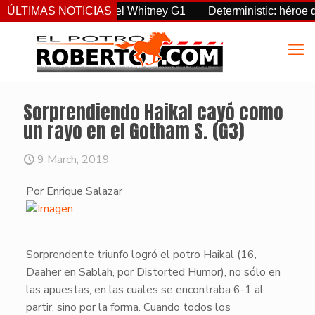
reignty supremo en el Whitney G1
ÚLTIMAS NOTICIAS
Deterministic: héroe del 
Sorprendiendo Haikal cayó como
un rayo en el Gotham S. (G3)
9 March, 2019
Por Enrique Salazar
​Sorprendente triunfo logró el potro
Haikal
(16,
Daaher en Sablah, por Distorted Humor), no sólo en
las apuestas, en las cuales se encontraba
6-1
al
partir, sino por la forma. Cuando todos los