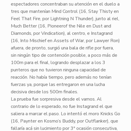
espectadores concentraban su atención en el duelo a
tres que mantenían
Mind Control
(16, Stay Thisty en
Feel That Fire, por Lightning N Thunder), junto al riel,
Much Better
(16, Pioneerof the Nile en Dust and
Diamonds, por Vindication), al centro, e
Instagrand
(16, Into Mischief en Assets of War, por Lawyer Ron)
afuera, de pronto, surgió una bala de rifle por fuera,
sin ningún tipo de contención posible, a poco más de
100m para el final, logrando desplazar a los 3
punteros que no tuvieron ninguna capacidad de
reacción. No había tiempo, pero además no tenían
fuerzas ya, porque las entregaron en una lucha
decisiva desde los 500m finales.
La prueba fue sorpresiva desde el vamos. Al
contrario de lo esperado, no fue
Instagrand
el que
saliera a marcar el paso. Lo intentó el moro
Knicks Go
(16, Paynter en Kosmo’s Buddy, por Outflanker), que
fallaría acá sin lucimiento por 3ª ocasión consecutiva,