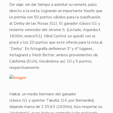
De viaje, sin dar tiempo a asimilar su remate, paso
directo a la meta, logrando un importante triunfo que
le premia con
50 puntos
válidos para la clasificación
al Derby de las Rosas (
G1
). El ganador clásico
G1
y
reciente vencedor del Jerome S. (
Listado
, Aqueduct,
1600m,
enero/01
),
Mind Control
se quedó con el
placé y los
20 puntos
que este ofrecía para la ruta al
“Derby”. En fotografía definieron
3º
y
4º
lugares,
Instagrand
y
Much Better
, ambos provenientes de
California (EUA), llevándose así,
10
y
5 puntos
,
respectivamente.
​Haikal
, un medio hermano del ganador
clásico
G1
y sprinter
Takaful
(14, por Bernardini),
dejando marca de
1:35.63
(1600m),
hizo respetar su