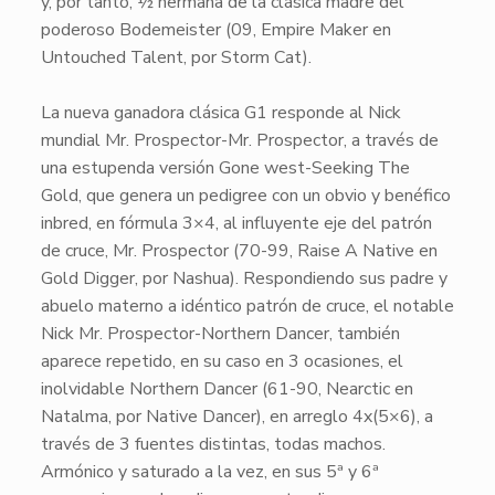
y, por tanto, ½ hermana de la clásica madre del
poderoso
Bodemeister
(09, Empire Maker en
Untouched Talent, por Storm Cat).
La nueva ganadora clásica
G1
responde al
Nick
mundial
Mr. Prospector-Mr. Prospector
, a través de
una estupenda versión
Gone west-Seeking The
Gold
, que genera un
pedigree
con un obvio y benéfico
inbred
, en fórmula
3×4
, al influyente eje del patrón
de cruce,
Mr. Prospector
(70-99, Raise A Native en
Gold Digger, por Nashua). Respondiendo sus padre y
abuelo materno a idéntico patrón de cruce, el notable
Nick
Mr. Prospector-Northern Dancer
, también
aparece repetido, en su caso en 3 ocasiones, el
inolvidable
Northern Dancer
(61-90, Nearctic en
Natalma, por Native Dancer), en arreglo
4x
(
5×6
), a
través de 3 fuentes distintas, todas machos.
Armónico y saturado a la vez, en sus 5ª y 6ª