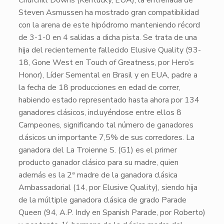
Churchill Downs
(Kentucky, EUA), la entrenada de
Steven Asmussen
ha mostrado gran compatibilidad
con la arena de este hipódromo manteniendo récord
de
3-1-0
en 4 salidas a dicha pista. Se trata de una
hija del recientemente fallecido
Elusive Quality
(93-
18, Gone West en Touch of Greatness, por Hero’s
Honor), Líder Semental en Brasil y en EUA, padre a
la fecha de
18 producciones en edad de correr
,
habiendo estado representado hasta ahora por
134
ganadores clásicos
, incluyéndose entre ellos 8
Campeones, significando tal número de ganadores
clásicos un importante
7,5% de sus corredores
. La
ganadora del La Troienne S. (
G1
) es el primer
producto ganador clásico para su madre, quien
además es la 2ª madre de la ganadora clásica
Ambassadorial
(14, por Elusive Quality), siendo hija
de la múltiple ganadora clásica de grado
Parade
Queen
(94, A.P. Indy en Spanish Parade, por Roberto)