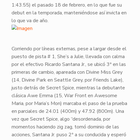
1:43.55
) el pasado
18 de febrero
, en lo que fue su
debut en la temporada, manteniéndose así invicta en
lo que va de año.
​Corriendo por líneas externas, pese a largar desde el
puesto de pista # 1,
She’s a Julie
, llevada con calma
por el efectivo
Ricardo Santana Jr.
, se ubicó 3ª en las
primeras de cambio, apareada con
Divine Miss Grey
(14, Divine Park en Seattle Grey, por Friends Lake),
justo detrás de
Secret Spice
, mientras la debutante
clásica
Awe Emma
(15, War Front en Awesome
Maria, por Maria’s Mon) marcaba el paso de la prueba
en parciales de
24.01
(400m) y
47.92
(800m). Una
vez que
Secret Spice
, algo “desordenada, por
momentos haciendo zig zag, tomó dominio de las
acciones,
Santana Jr.
puso 2ª a su conducida y esperó