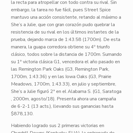
la recta para atropellar con todo contra su rival. Sin
embargo, la tarea no fue fácil, pues
Street Spice
mantuvo una acción consistente, retando al máximo a
She’s a Julie
, que con gran corazón pudo quebrar la
resistencia de su rival en los últimos instantes de la
prueba, dejando marca de
1:43.58
(1700m). De esta
manera, la guapa corredora obtiene su
4º triunfo
clásico
, todos sobre la distancia de
1700m
. Sumando
su
1ª victoria clásica G1
, vencedora el año pasado en
las Remington Park Oaks (
G3
, Remington Park,
1700m,
1:43.36
) y en las Iowa Oaks (
G3
, Prairie
Meadows, 1700m,
1:43.33
), en julio y septiembre,
She’s a Julie
figuró
2ª
en el Alabama S. (
G1
, Saratoga
, 2000m,
agosto/18
). Presenta ahora una campaña
de
6-2-1
(13 acts.), llevando sus ganancias hasta
$878,130
.
Habiendo logrado sus 2 primeras victorias en