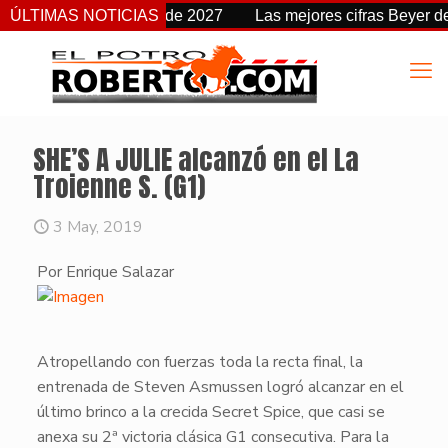
 de fecha a partir de 2027
ÚLTIMAS NOTICIAS
Las mejores cifras Beyer de est
SHE’S A JULIE alcanzó en el La
Troienne S. (G1)
3 May, 2019
Por Enrique Salazar
​Atropellando con fuerzas toda la recta final, la
entrenada de Steven Asmussen logró alcanzar en el
último brinco a la crecida Secret Spice, que casi se
anexa su 2ª victoria clásica G1 consecutiva. Para la