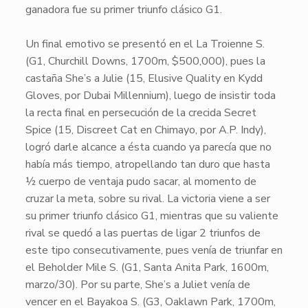
ganadora fue su primer triunfo clásico G1.
Un final emotivo se presentó en el
La Troienne S.
(
G1
, Churchill Downs, 1700m,
$500,000
), pues la
castaña
She’s a Julie
(15, Elusive Quality en Kydd
Gloves, por Dubai Millennium), luego de insistir toda
la recta final en persecución de la crecida
Secret
Spice
(15, Discreet Cat en Chimayo, por A.P. Indy),
logró darle alcance a ésta cuando ya parecía que no
había más tiempo, atropellando tan duro que hasta
½ cuerpo de ventaja pudo sacar, al momento de
cruzar la meta, sobre su rival. La victoria viene a ser
su
primer triunfo clásico G1
, mientras que su valiente
rival se quedó a las puertas de ligar 2 triunfos de
este tipo consecutivamente, pues venía de triunfar en
el Beholder Mile S. (
G1
, Santa Anita Park, 1600m,
marzo/30
). Por su parte,
She’s a Juliet
venía de
vencer en el Bayakoa S. (
G3
, Oaklawn Park, 1700m,