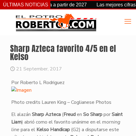
cambia de fecha a partir de 2027
ÚLTIMAS NOTICIAS
Las mejores cifras Beyer
Sharp Azteca favorito 4/5 en el
Kelso
21 September, 2017
Por Roberto L Rodriguez
Photo credits Lauren King – Coglianese Photos
​El alazán
Sharp Azteca
(
Freud
en
So Sharp
por
Saint
Liam
) abrió como el favorito unánime en el
morning
line
para el
Kelso Handicap
(G2) a disputarse este