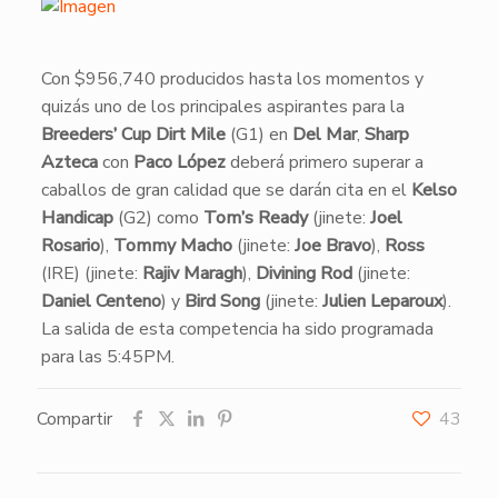
​Con $956,740 producidos hasta los momentos y
quizás uno de los principales aspirantes para la
Breeders’ Cup Dirt Mile
(G1) en
Del Mar
,
Sharp
Azteca
con
Paco López
deberá primero superar a
caballos de gran calidad que se darán cita en el
Kelso
Handicap
(G2) como
Tom’s Ready
(jinete:
Joel
Rosario
),
Tommy Macho
(jinete:
Joe Bravo
),
Ross
(IRE) (jinete:
Rajiv Maragh
),
Divining Rod
(jinete:
Daniel Centeno
) y
Bird Song
(jinete:
Julien Leparoux
).
La salida de esta competencia ha sido programada
para las 5:45PM.
Compartir
43