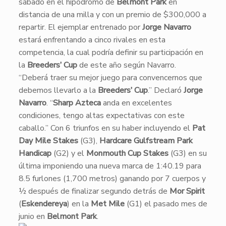
sábado en el hipódromo de
Belmont Park
en
distancia de una milla y con un premio de $300,000 a
repartir. El ejemplar entrenado por
Jorge Navarro
estará enfrentando a cinco rivales en esta
competencia, la cual podría definir su participación en
la
Breeders’ Cup
de este año según Navarro.
​“Deberá traer su mejor juego para convencernos que
debemos llevarlo a la
Breeders’ Cup
.” Declaró
Jorge
Navarro
. “
Sharp Azteca
anda en excelentes
condiciones, tengo altas expectativas con este
caballo.” Con 6 triunfos en su haber incluyendo el
Pat
Day Mile Stakes
(G3),
Hardcare Gulfstream Park
Handicap
(G2) y el
Monmouth Cup Stakes
(G3) en su
última imponiendo una nueva marca de 1:40.19 para
8.5 furlones (1,700 metros) ganando por 7 cuerpos y
½ después de finalizar segundo detrás de
Mor Spirit
(
Eskendereya
) en la
Met Mile
(G1) el pasado mes de
junio en
Belmont Park
.