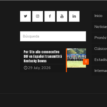
Inicio
Noticia
Pronós
Clásico
Por 5to año consecutivo
DRF en Español transmitirá
Estadí
Kentucky Downs
0
29 July, 2026
Interna