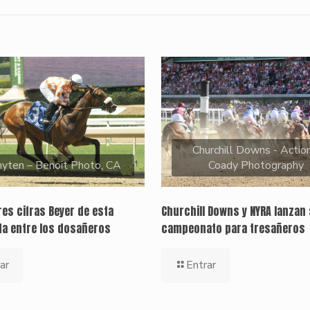
Churchill Downs - Action
yten – Benoit Photo, CA
Coady Photography
es cifras Beyer de esta
Churchill Downs y NYRA lanzan 
a entre los dosañeros
campeonato para tresañeros
ar
Entrar