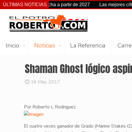
 cambia de fecha a partir de 2027
ÚLTIMAS NOTICIAS
Las mejores cifras Beye
Inicio
Noticias
La Referencia
Carre
Shaman Ghost lógico aspir
16 May, 2017
Por Roberto L Rodriguez
​El cuatro veces ganador de Grado (Marine Stakes G