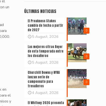
o el
con un
ÚLTIMAS NOTICIAS
El Preakness Stakes
dad
cambia de fecha a partir
de 2027
 para
0
0,000.
5 August, 2026
Las mejores cifras Beyer
de esta temporada entre
los dosañeros
0
5 August, 2026
Churchill Downs y NYRA
lanzan serie de
campeonato para
0
tresañeros
k en
4 August, 2026
para el
misos y
El Whitney 2026 presenta