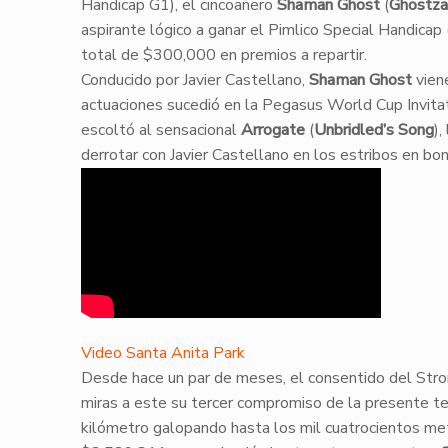
Handicap G1), el cincoañero
Shaman Ghost
(
Ghostza
aspirante lógico a ganar el Pimlico Special Handicap
total de $300,000 en premios a repartir.
​Conducido por Javier Castellano,
Shaman Ghost
viene
actuaciones sucedió en la Pegasus World Cup Invitat
escoltó al sensacional
Arrogate
(
Unbridled’s Song
),
derrotar con Javier Castellano en los estribos en bon
Video Santa Anita Park
​Desde hace un par de meses, el consentido del Str
miras a este su tercer compromiso de la presente t
kilómetro galopando hasta los mil cuatrocientos met