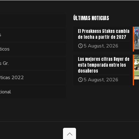
ÚLTIMAS NOTICIAS
El Preakness Stakes cambia
s
de fecha a partir de 2027
5 August, 2026
ticos
Las mejores cifras Beyer de
s Gr.
esta temporada entre los
dosañeros
sticas 2022
5 August, 2026
cional