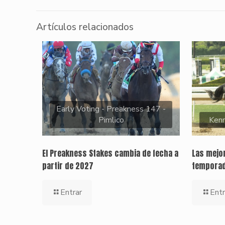
Artículos relacionados
Early Voting - Preakness 147 -
Pimlico
Kenn
El Preakness Stakes cambia de fecha a
Las mejor
partir de 2027
temporad
Entrar
Entr