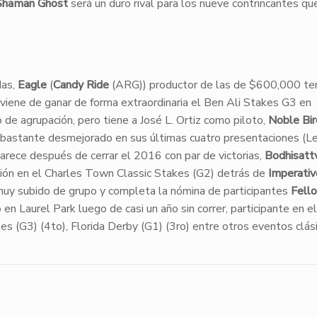
Shaman Ghost
será un duro rival para los nueve contrincantes qu
das,
Eagle
(
Candy Ride
(ARG)) productor de las de $600,000 te
 viene de ganar de forma extraordinaria el Ben Ali Stakes G3 en
de agrupación, pero tiene a José L. Ortiz como piloto,
Noble Bir
o bastante desmejorado en sus últimas cuatro presentaciones (L
parece después de cerrar el 2016 con par de victorias,
Bodhisatt
sición en el Charles Town Classic Stakes (G2) detrás de
Imperativ
 muy subido de grupo y completa la nómina de participantes
Fell
en Laurel Park luego de casi un año sin correr, participante en 
 (G3) (4to), Florida Derby (G1) (3ro) entre otros eventos clási