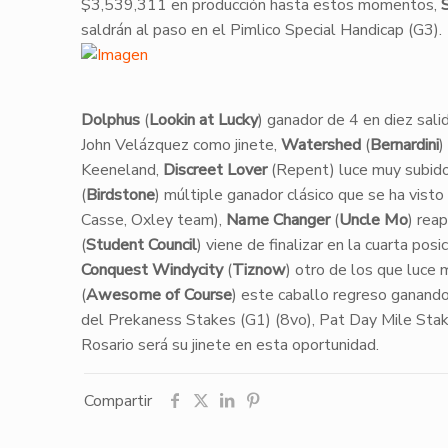
$3,539,311 en producción hasta estos momentos,
saldrán al paso en el Pimlico Special Handicap (G3).
Dolphus
(
Lookin at Lucky
) ganador de 4 en diez sali
John Velázquez como jinete,
Watershed
(
Bernardini
)
Keeneland,
Discreet Lover
(Repent) luce muy subido 
(
Birdstone
) múltiple ganador clásico que se ha vist
Casse, Oxley team),
Name Changer
(
Uncle Mo
) rea
(
Student Council
) viene de finalizar en la cuarta po
Conquest Windycity
(
Tiznow
) otro de los que luce
(
Awesome of Course
) este caballo regreso ganando 
del Prekaness Stakes (G1) (8vo), Pat Day Mile Stakes
Rosario será su jinete en esta oportunidad.
Compartir