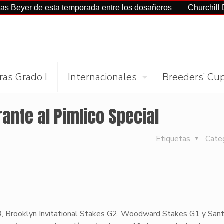
r de esta temporada entre los dosañeros
Churchill Downs y
ras Grado I
Internacionales
Breeders’ Cu
ante al Pimlico Special
Etiquetas
Cate
3, Brooklyn Invitational Stakes G2, Woodward Stakes G1 y Sant