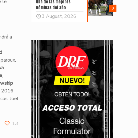
e le
una de las mejores
nóminas del año
0
3 August, 2026
ndrá a
d
eparoux,
va
e
,
owship
el 2016
cos, Joel
13