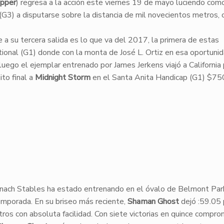
pper
) regresa a la acción este viernes 19 de mayo luciendo com
 (G3) a disputarse sobre la distancia de mil novecientos metros, 
 a su tercera salida es lo que va del 2017, la primera de estas
ional (G1) donde con la monta de José L. Ortiz en esa oportuni
 luego el ejemplar entrenado por James Jerkens viajó a California
ito final a
Midnight Storm
en el Santa Anita Handicap (G1) $75
onach Stables ha estado entrenando en el óvalo de Belmont Par
emporada. En su briseo más reciente,
Shaman Ghost
dejó :59.05 
ros con absoluta facilidad. Con siete victorias en quince compro