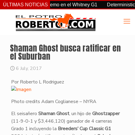
a, Sovereignty supremo en el Whitney G1
ÚLTIMAS NOTICIAS
Deterministic: héro
Shaman Ghost busca ratificar en
el Suburban
6 July, 2017
Por Roberto L Rodriguez
Photo credits Adam Coglianese – NYRA
​El seisañero
Shaman Ghost
, un hijo de
Ghostzapper
(11-9-0-1 y $3,446,120) ganador de 4 carreras
Grado 1 incluyendo la
Breeders’ Cup Classic
G1