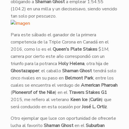
obligando a
Shaman Ghost
a emplear 1:54.55
(104.2) en una milla y un dieciseisavo, siendo vencido
tan solo por pescuezo.
​Para este sábado el ganador de la primera
competencia de la Triple Corona en Canadá en el
2016, como lo es el
Queen’s Plate Stakes
$1M,
carrera por cierto este año correspondió con un
triunfo para la potranca
Holy Helena
, otra hija de
Ghostazapper
, el caballo
Shaman Ghost
tendrá solo
cinco rivales en su paso en
Belmont Park
, entre los
cuales se encuentra el verdugo de
American Pharoah
(
Pioneerof of the Nile
) en el
Travers Stakes G1
2015, me refiero al veterano
Keen Ice
(
Curlin
) que
será conducido en esta ocasión por
José L. Ortiz
.
Otro ejemplar que luce con oportunidad de ofrecerle
lucha al favorito
Shaman Ghost
en el
Suburban