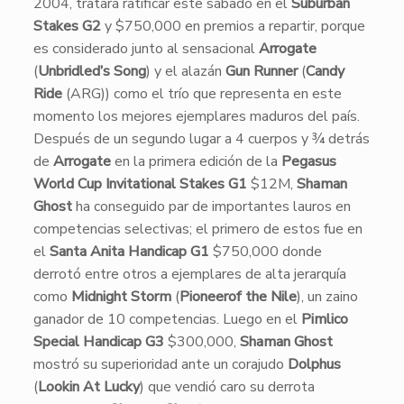
2004, tratará ratificar este sábado en el
Suburban
Stakes G2
y $750,000 en premios a repartir, porque
es considerado junto al sensacional
Arrogate
(
Unbridled’s Song
) y el alazán
Gun Runner
(
Candy
Ride
(ARG)) como el trío que representa en este
momento los mejores ejemplares maduros del país.
​Después de un segundo lugar a 4 cuerpos y ¾ detrás
de
Arrogate
en la primera edición de la
Pegasus
World Cup Invitational Stakes G1
$12M,
Shaman
Ghost
ha conseguido par de importantes lauros en
competencias selectivas; el primero de estos fue en
el
Santa Anita Handicap G1
$750,000 donde
derrotó entre otros a ejemplares de alta jerarquía
como
Midnight Storm
(
Pioneerof the Nile
), un zaino
ganador de 10 competencias. Luego en el
Pimlico
Special Handicap G3
$300,000,
Shaman Ghost
mostró su superioridad ante un corajudo
Dolphus
(
Lookin At Lucky
) que vendió caro su derrota