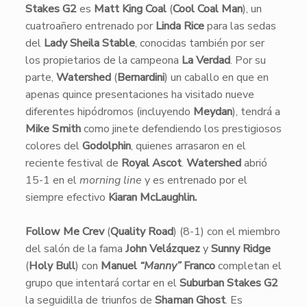
Stakes G2
es
Matt King Coal
(
Cool Coal Man
), un
cuatroañero entrenado por
Linda Rice
para las sedas
del
Lady Sheila Stable
, conocidas también por ser
los propietarios de la campeona
La Verdad
. Por su
parte,
Watershed
(
Bernardini
) un caballo en que en
apenas quince presentaciones ha visitado nueve
diferentes hipódromos (incluyendo
Meydan
), tendrá a
Mike Smith
como jinete defendiendo los prestigiosos
colores del
Godolphin
, quienes arrasaron en el
reciente festival de
Royal Ascot
.
Watershed
abrió
15-1 en el
morning line
y es entrenado por el
siempre efectivo
Kiaran McLaughlin.
Follow Me Crev
(
Quality Road
) (8-1) con el miembro
del salón de la fama
John Velázquez
y
Sunny Ridge
(
Holy Bull
) con
Manuel
“Manny”
Franco
completan el
grupo que intentará cortar en el
Suburban Stakes G2
la seguidilla de triunfos de
Shaman Ghost
. Es