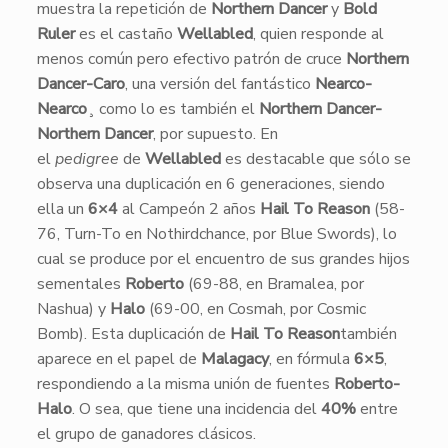
muestra la repetición de
Northern Dancer
y
Bold
Ruler
es el castaño
Wellabled
, quien responde al
menos común pero efectivo patrón de cruce
Northern
Dancer-Caro
, una versión del fantástico
Nearco-
Nearco
¸ como lo es también el
Northern Dancer-
Northern Dancer
, por supuesto. En
el
pedigree
de
Wellabled
es destacable que sólo se
observa una duplicación en 6 generaciones, siendo
ella un
6×4
al Campeón 2 años
Hail To Reason
(58-
76, Turn-To en Nothirdchance, por Blue Swords), lo
cual se produce por el encuentro de sus grandes hijos
sementales
Roberto
(69-88, en Bramalea, por
Nashua) y
Halo
(69-00, en Cosmah, por Cosmic
Bomb). Esta duplicación de
Hail To Reason
también
aparece en el papel de
Malagacy
, en fórmula
6×5
,
respondiendo a la misma unión de fuentes
Roberto-
Halo
. O sea, que tiene una incidencia del
40%
entre
el grupo de ganadores clásicos.