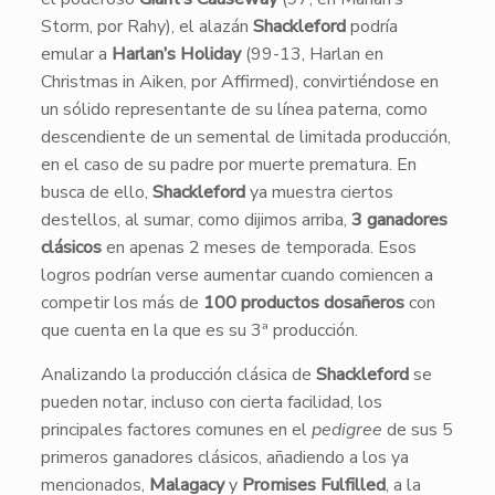
Storm, por Rahy), el alazán
Shackleford
podría
emular a
Harlan’s Holiday
(99-13, Harlan en
Christmas in Aiken, por Affirmed), convirtiéndose en
un sólido representante de su línea paterna, como
descendiente de un semental de limitada producción,
en el caso de su padre por muerte prematura. En
busca de ello,
Shackleford
ya muestra ciertos
destellos, al sumar, como dijimos arriba,
3 ganadores
clásicos
en apenas 2 meses de temporada. Esos
logros podrían verse aumentar cuando comiencen a
competir los más de
100 productos dosañeros
con
que cuenta en la que es su 3ª producción.
Analizando la producción clásica de
Shackleford
se
pueden notar, incluso con cierta facilidad, los
principales factores comunes en el
pedigree
de sus 5
primeros ganadores clásicos, añadiendo a los ya
mencionados,
Malagacy
y
Promises Fulfilled
, a la