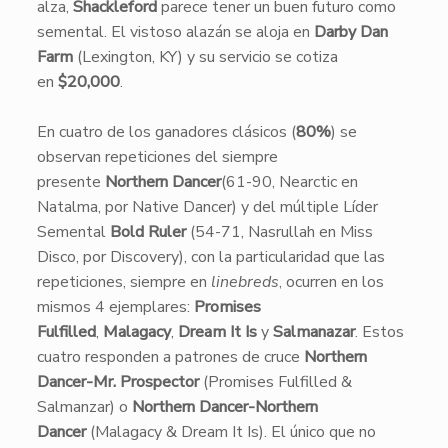
alza,
Shackleford
parece tener un buen futuro como
semental. El vistoso alazán se aloja en
Darby Dan
Farm
(Lexington, KY) y su servicio se cotiza
en
$20,000
.
En cuatro de los ganadores clásicos (
80%
) se
observan repeticiones del siempre
presente
Northern Dancer
(61-90, Nearctic en
Natalma, por Native Dancer) y del múltiple Líder
Semental
Bold Ruler
(54-71, Nasrullah en Miss
Disco, por Discovery), con la particularidad que las
repeticiones, siempre en
linebreds
, ocurren en los
mismos 4 ejemplares:
Promises
Fulfilled
,
Malagacy
,
Dream It Is
y
Salmanazar
. Estos
cuatro responden a patrones de cruce
Northern
Dancer-Mr.
Prospector
(Promises Fulfilled &
Salmanzar) o
Northern Dancer-Northern
Dancer
(Malagacy & Dream It Is). El único que no