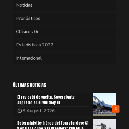
Noticias
Pronósticos
Clásicos Gr.
Estadísticas 2022
Internacional
ÚLTIMAS NOTICIAS
El rey está de vuelta, Sovereignty
supremo en el Whitney G1
0
8 August, 2026
Deterministic: héroe del Fourstardave G1
y obtiene cupo a la Breeders’ Cup Mile