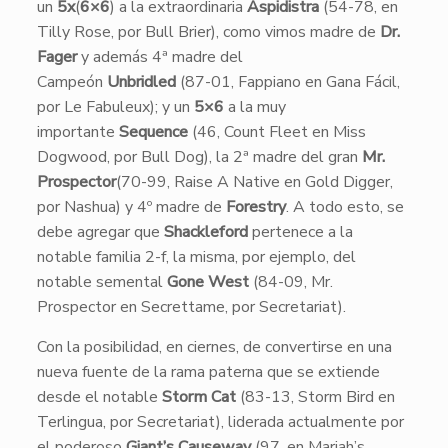
un
5x
(
6×6
) a la extraordinaria
Aspidistra
(54-78, en
Tilly Rose, por Bull Brier), como vimos madre de
Dr.
Fager
y además 4ª madre del
Campeón
Unbridled
(87-01, Fappiano en Gana Fácil,
por Le Fabuleux); y un
5×6
a la muy
importante
Sequence
(46, Count Fleet en Miss
Dogwood, por Bull Dog), la 2ª madre del gran
Mr.
Prospector
(70-99, Raise A Native en Gold Digger,
por Nashua) y 4º madre de
Forestry
. A todo esto, se
debe agregar que
Shackleford
pertenece a la
notable familia 2-f, la misma, por ejemplo, del
notable semental
Gone West
(84-09, Mr.
Prospector en Secrettame, por Secretariat).
Con la posibilidad, en ciernes, de convertirse en una
nueva fuente de la rama paterna que se extiende
desde el notable
Storm Cat
(83-13, Storm Bird en
Terlingua, por Secretariat), liderada actualmente por
el poderoso
Giant’s Causeway
(97, en Mariah’s