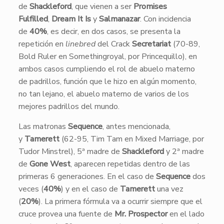
de
Shackleford
, que vienen a ser
Promises
Fulfilled
,
Dream It Is
y
Salmanazar
. Con incidencia
de
40%
, es decir, en dos casos, se presenta la
repetición en
linebred
del Crack
Secretariat
(70-89,
Bold Ruler en Somethingroyal, por Princequillo), en
ambos casos cumpliendo el rol de abuelo materno
de padrillos, función que le hizo en algún momento,
no tan lejano, el abuelo materno de varios de los
mejores padrillos del mundo.
Las matronas
Sequence
, antes mencionada,
y
Tamerett
(62-95, Tim Tam en Mixed Marriage, por
Tudor Minstrel), 5ª madre de
Shackleford
y 2ª madre
de
Gone West
, aparecen repetidas dentro de las
primeras 6 generaciones. En el caso de
Sequence
dos
veces (
40%
) y en el caso de
Tamerett
una vez
(
20%
). La primera fórmula va a ocurrir siempre que el
cruce provea una fuente de
Mr. Prospector
en el lado