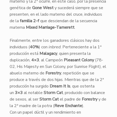
materno y la 2ª ocurre, en este caso, por la presencia
genética de
Gone West
y sucederá siempre que se
presenten, en el lado materno del cruce, individuos
de la
familia 2-f
que desciendan de la secuencia
materna
Mixed Marriage-Tamerett
.
Finalmente, entre los ganadores clásicos hay dos
individuos (
40%
) con
inbred
. Perteneciente a la 1ª
producción está
Malagacy
, quien presenta la
duplicación,
4×3
, al Campeón
Pleasant Colony
(78-
02, His Majesty en Sun Colony, por Sunrise Flight), el
abuelo materno de
Forestry
, repetición que se
produce a través de dos hijas. Mientras que de la 2ª
producción ha surgido
Dream It Is
, que ostenta
un
3×3
al notable
Storm Cat
, producido con balance
de sexos, al ser
Storm Cat
el padre de
Forestry
y de
la 2ª madre de la potra (
Reve Enchante
).
Con un papel dúctil y un rendimiento en