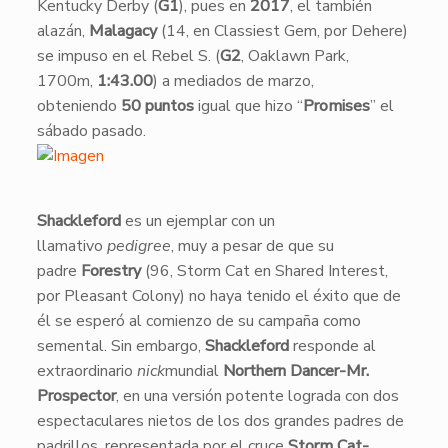
Kentucky Derby (
G1
), pues en
2017
, el también
alazán,
Malagacy
(14, en Classiest Gem, por Dehere)
se impuso en el Rebel S. (
G2
, Oaklawn Park,
1700m,
1:43.00
) a mediados de marzo,
obteniendo
50 puntos
igual que hizo “
Promises
” el
sábado pasado.
​Shackleford
es un ejemplar con un
llamativo
pedigree
, muy a pesar de que su
padre
Forestry
(96, Storm Cat en Shared Interest,
por Pleasant Colony) no haya tenido el éxito que de
él se esperó al comienzo de su campaña como
semental. Sin embargo,
Shackleford
responde al
extraordinario
nick
mundial
Northern Dancer-Mr.
Prospector
, en una versión potente lograda con dos
espectaculares nietos de los dos grandes padres de
padrillos, representada por el cruce
Storm Cat-