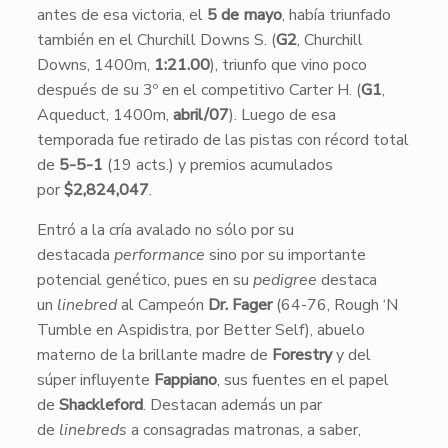
antes de esa victoria, el
5 de mayo
, había triunfado
también en el Churchill Downs S. (
G2
, Churchill
Downs, 1400m,
1:21.00
), triunfo que vino poco
después de su 3º en el competitivo Carter H. (
G1
,
Aqueduct, 1400m,
abril/07
). Luego de esa
temporada fue retirado de las pistas con récord total
de
5-5-1
(19 acts.) y premios acumulados
por
$2,824,047
.
Entró a la cría avalado no sólo por su
destacada
performance
sino por su importante
potencial genético, pues en su
pedigree
destaca
un
linebred
al Campeón
Dr. Fager
(64-76, Rough ‘N
Tumble en Aspidistra, por Better Self), abuelo
materno de la brillante madre de
Forestry
y del
súper influyente
Fappiano
, sus fuentes en el papel
de
Shackleford
. Destacan además un par
de
linebreds
a consagradas matronas, a saber,