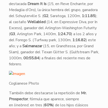
destacada
Dream It Is
(15, en Reve Enchante, por
Medaglia d’Oro), la única hembra del grupo, ganadora
del Schuylerville S. (
G2
, Saratoga, 1200m,
1:11.85
);
al castaño
Wellabled
(14, en Expressive Diva, por In
Excess), ganador del Arlington-Washington Futurity
(
G3
, Arlington Park, 1400m,
1:24.70
) a los 2 años y
del Forego S. (Turfway park, 1300m,
1:16.82
) este
año; y a
Salmanazar
(15, en Grandtessa, por Grand
Slam), ganador del Texan Glitter S. (Gulfstream Park,
1000m,
00:55.84
) a finales del reciente mes de
febrero.
Coglianese Photo
También debe destacarse la repetición de
Mr.
Prospector
, fórmula que aparece, siempre
en
linebred
, en tres (
60%
) de los hijos clásicos