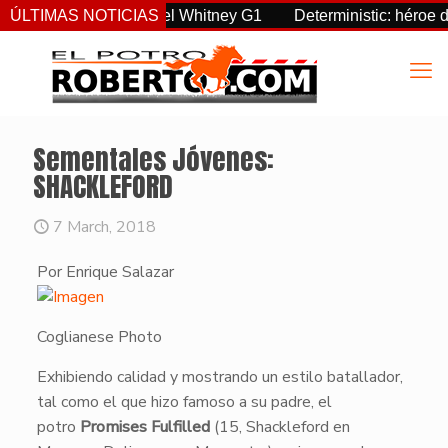
eignty supremo en el Whitney G1
ÚLTIMAS NOTICIAS
Deterministic: héroe del Fo
Sementales Jóvenes:
SHACKLEFORD
7 March, 2018
Por Enrique Salazar
Coglianese Photo
​Exhibiendo calidad y mostrando un estilo batallador,
tal como el que hizo famoso a su padre, el
potro
Promises Fulfilled
(15, Shackleford en