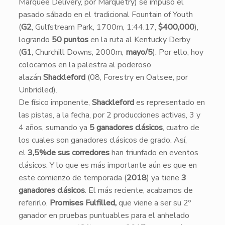
Marquee Delivery, por Marquetry) se impuso el
pasado sábado en el tradicional Fountain of Youth
(
G2
, Gulfstream Park, 1700m, 1:44.17,
$400,000
),
logrando
50 puntos
en la ruta al Kentucky Derby
(
G1
, Churchill Downs, 2000m,
mayo/5
). Por ello, hoy
colocamos en la palestra al poderoso
alazán
Shackleford
(08, Forestry en Oatsee, por
Unbridled).
​De físico imponente,
Shackleford
es representado en
las pistas, a la fecha, por 2 producciones activas, 3 y
4 años, sumando ya
5 ganadores clásicos
, cuatro de
los cuales son ganadores clásicos de grado. Así,
el
3,5%de sus corredores
han triunfado en eventos
clásicos. Y lo que es más importante aún es que en
este comienzo de temporada (
2018
) ya tiene
3
ganadores clásicos
. El más reciente, acabamos de
referirlo,
Promises Fulfilled,
que viene a ser su 2º
ganador en pruebas puntuables para el anhelado