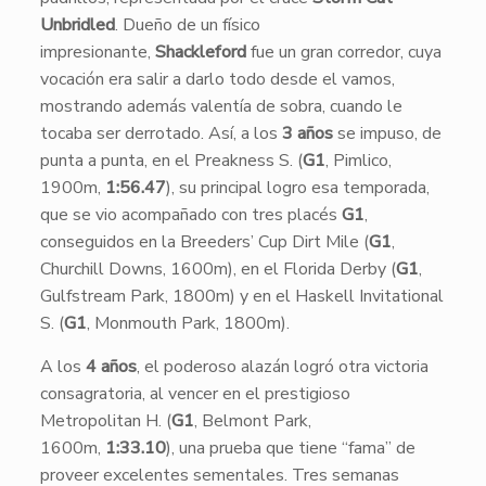
Unbridled
. Dueño de un físico
impresionante,
Shackleford
fue un gran corredor, cuya
vocación era salir a darlo todo desde el vamos,
mostrando además valentía de sobra, cuando le
tocaba ser derrotado. Así, a los
3 años
se impuso, de
punta a punta, en el Preakness S. (
G1
, Pimlico,
1900m,
1:56.47
), su principal logro esa temporada,
que se vio acompañado con tres placés
G1
,
conseguidos en la Breeders’ Cup Dirt Mile (
G1
,
Churchill Downs, 1600m), en el Florida Derby (
G1
,
Gulfstream Park, 1800m) y en el Haskell Invitational
S. (
G1
, Monmouth Park, 1800m).
A los
4 años
, el poderoso alazán logró otra victoria
consagratoria, al vencer en el prestigioso
Metropolitan H. (
G1
, Belmont Park,
1600m,
1:33.10
), una prueba que tiene “fama” de
proveer excelentes sementales. Tres semanas