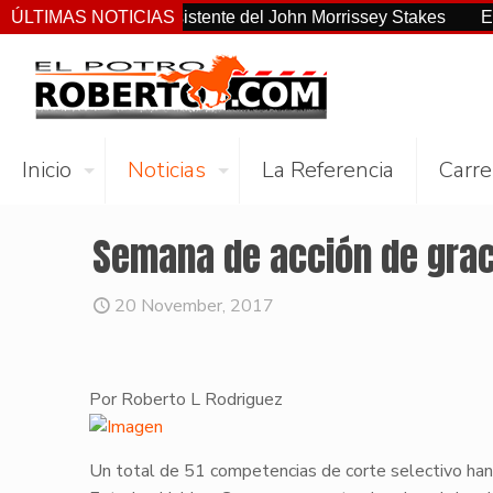
no el más consistente del John Morrissey Stakes
ÚLTIMAS NOTICIAS
El Preakne
Inicio
Noticias
La Referencia
Carre
Semana de acción de grac
20 November, 2017
Por Roberto L Rodriguez
​Un total de 51 competencias de corte selectivo h