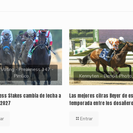
 Voting - Preakness 147 -
Pimlico
Kennyten – Benoit Photo
ness Stakes cambia de fecha a
Las mejores cifras Beyer de e
 2027
temporada entre los dosañer
ar
Entrar