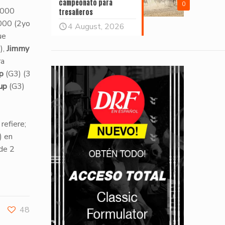
campeonato para
0
,000
tresañeros
000 (2yo
4 August, 2026
ue
),
Jimmy
ra
p
(G3) (3
up
(G3)
refiere;
) en
 de 2
48