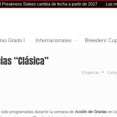
ss Stakes cambia de fecha a partir de 2027
Las mejores ci
ras Grado I
Internacionales
Breeders’ Cu
ias “Clásica”
Etiquetas
Cate
an sido programadas durante la semana de
Acción de Gracias
en l