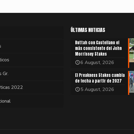
ÚLTIMAS NOTICIAS
Buttah con Castellano el
s
más consistente del John
Morrissey Stakes
ticos
6 August, 2026
s Gr.
El Preakness Stakes cambia
de fecha a partir de 2027
sticas 2022
5 August, 2026
cional