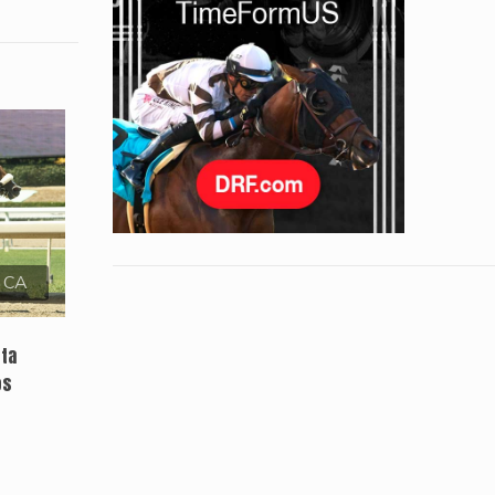
, CA
sta
os