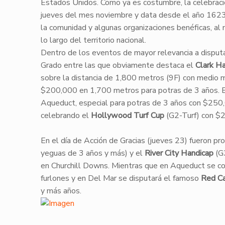
Estados Unidos. Como ya es costumbre, la celebrac
jueves del mes noviembre y data desde el año 1623. 
la comunidad y algunas organizaciones benéficas, al
lo largo del territorio nacional.
Dentro de los eventos de mayor relevancia a disput
Grado entre las que obviamente destaca el
Clark H
sobre la distancia de 1,800 metros (9F) con medio mi
$200,000 en 1,700 metros para potras de 3 años. E
Aqueduct, especial para potras de 3 años con $250,0
celebrando el
Hollywood Turf Cup
(G2-Turf) con $2
En el día de Acción de Gracias (jueves 23) fueron p
yeguas de 3 años y más) y el
River City Handicap
(G3
en Churchill Downs. Mientras que en Aqueduct se co
furlones y en Del Mar se disputará el famoso
Red Ca
y más años.