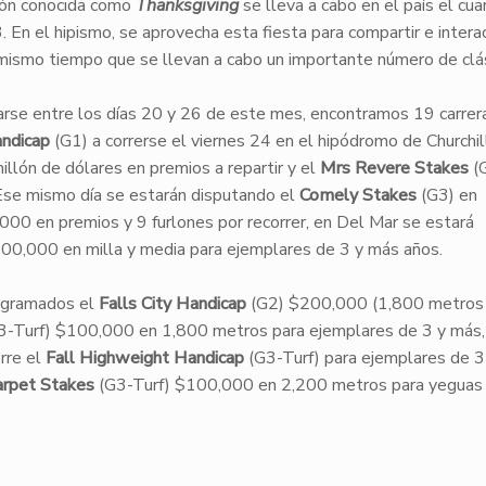
ión conocida como
Thanksgiving
se lleva a cabo en el país el cua
En el hipismo, se aprovecha esta fiesta para compartir e intera
 mismo tiempo que se llevan a cabo un importante número de clá
arse entre los días 20 y 26 de este mes, encontramos 19 carrer
andicap
(G1) a correrse el viernes 24 en el hipódromo de Church
llón de dólares en premios a repartir y el
Mrs Revere Stakes
(G
se mismo día se estarán disputando el
Comely Stakes
(G3) en
00 en premios y 9 furlones por recorrer, en Del Mar se estará
00,000 en milla y media para ejemplares de 3 y más años.
rogramados el
Falls City Handicap
(G2) $200,000 (1,800 metros
-Turf) $100,000 en 1,800 metros para ejemplares de 3 y más
rre el
Fall Highweight Handicap
(G3-Turf) para ejemplares de 3
rpet Stakes
(G3-Turf) $100,000 en 2,200 metros para yeguas 