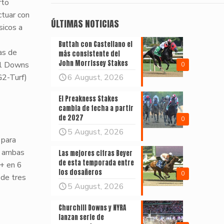
rto
ctuar con
ÚLTIMAS NOTICIAS
sicos a
Buttah con Castellano el
as de
más consistente del
John Morrissey Stakes
ill Downs
0
2-Turf)
6 August, 2026
El Preakness Stakes
cambia de fecha a partir
de 2027
0
5 August, 2026
 para
, ambas
Las mejores cifras Beyer
de esta temporada entre
+ en 6
los dosañeros
0
de tres
5 August, 2026
Churchill Downs y NYRA
lanzan serie de