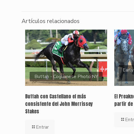
Artículos relacionados
Early
Buttah - Coglianese Photo NY
Buttah con Castellano el más
El Preak
consistente del John Morrissey
partir de
Stakes
Entr
Entrar