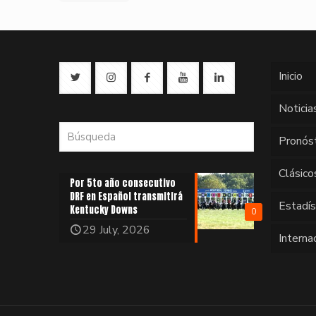
Inicio
Noticia
Pronós
Clásico
Por 5to año consecutivo
DRF en Español transmitirá
Estadí
Kentucky Downs
0
29 July, 2026
Interna