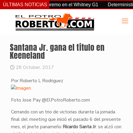
a, Sovereignty supremo en el Whitney G1
ÚLTIMAS NOTICIAS
Deterministic: hér
Santana Jr. gana el título en
Keeneland
28 October, 2017
Por Roberto L Rodriguez
Foto Jose Pay @ElPotroRoberto.com
​Cerrando con un trio de victorias durante la jornada
final del
meeting
que inició el pasado 6 del presente
mes, el jinete panameño
Ricardo Santa Jr
. se alzó con