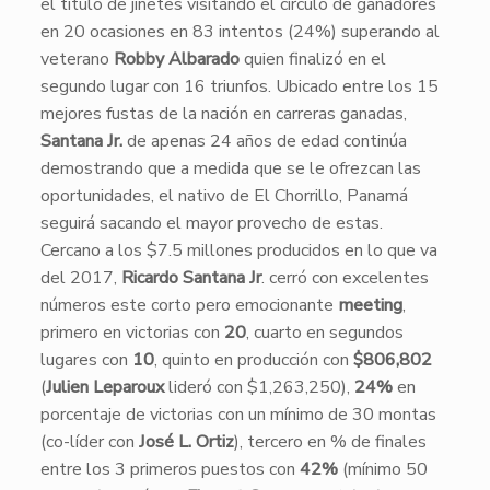
el título de jinetes visitando el circulo de ganadores
en 20 ocasiones en 83 intentos (24%) superando al
veterano
Robby Albarado
quien finalizó en el
segundo lugar con 16 triunfos. Ubicado entre los 15
mejores fustas de la nación en carreras ganadas,
Santana Jr.
de apenas 24 años de edad continúa
demostrando que a medida que se le ofrezcan las
oportunidades, el nativo de El Chorrillo, Panamá
seguirá sacando el mayor provecho de estas.
​Cercano a los $7.5 millones producidos en lo que va
del 2017,
Ricardo Santana Jr
. cerró con excelentes
números este corto pero emocionante
meeting
,
primero en victorias con
20
, cuarto en segundos
lugares con
10
, quinto en producción con
$806,802
(
Julien Leparoux
lideró con $1,263,250),
24%
en
porcentaje de victorias con un mínimo de 30 montas
(co-líder con
José L. Ortiz
), tercero en % de finales
entre los 3 primeros puestos con
42%
(mínimo 50