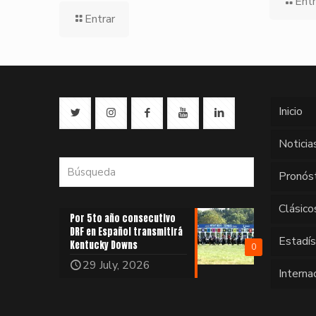
Entr
Entrar
Inicio
Noticia
Pronós
Clásico
Por 5to año consecutivo
DRF en Español transmitirá
Estadí
Kentucky Downs
0
29 July, 2026
Interna