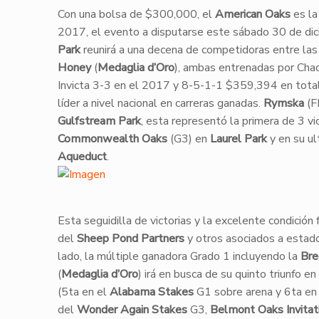
​Con una bolsa de $300,000, el
American Oaks
es la
2017, el evento a disputarse este sábado 30 de di
Park
reunirá a una decena de competidoras entre las
Honey
(
Medaglia d’Oro
), ambas entrenadas por Cha
​Invicta 3-3 en el 2017 y 8-5-1-1 $359,394 en total
líder a nivel nacional en carreras ganadas.
Rymska
(F
Gulfstream Park
, esta representó la primera de 3 vi
Commonwealth Oaks
(G3) en
Laurel Park
y en su ul
Aqueduct
.
​Esta seguidilla de victorias y la excelente condición 
del
Sheep Pond Partners
y otros asociados a estado
lado, la múltiple ganadora Grado 1 incluyendo la
Bre
(
Medaglia d’Oro
) irá en busca de su quinto triunfo 
(5ta en el
Alabama Stakes
G1 sobre arena y 6ta en
del
Wonder Again
Stakes
G3,
Belmont Oaks Invitat