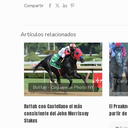
Compartir
Artículos relacionados
Early
Buttah - Coglianese Photo NY
Buttah con Castellano el más
El Preak
consistente del John Morrissey
partir de
Stakes