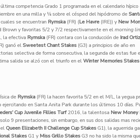
 última competencia Grado 1 programada en el calendario hípico
ciembre en una milla y ¼ sobre el césped del hipódromo de
Sant
 cuales se encuentran
Rymska
(FR) (
Le Havre
(IRE)) y
New Mon
d Brown y favoritas 5/2 y 7/2 respectivamente en el
morning li
, la efectiva
Rymska
(FR) contara con la conducción de
Irad Ortiz
R) ganó el
Sweetest Chant Stakes
(G3) a principios de año en
ctorias selectiva de forma consecutiva, la segunda de estas fue 
tima salida se alzó con el triunfo en el
Winter Memories Stakes
física de
Rymska
(FR) la hacen favorita 5/2 en el M/L, la yegua 
 ejercitando en Santa Anita Park durante los últimos 10 días. P
eders’ Cup Juvenile Fillies Turf
2016, la talentosa
New Money 
en solo 9 presentaciones, sin embargo, en sus dos salidas mas rec
 el
Queen Elizabeth II Challenge Cup Stakes
G1), la aguerrida g
ional Stakes
G1 y
Miss Grillo Stakes
G3 no ha sido la misma qu