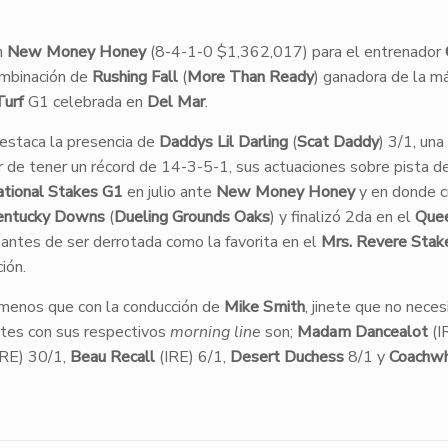
n
New Money Honey
(8-4-1-0 $1,362,017) para el entrenador
ombinación de
Rushing Fall
(
More Than Ready
) ganadora de la m
Turf
G1 celebrada en
Del Mar
.
destaca la presencia de
Daddys Lil Darling
(
Scat Daddy
) 3/1, una
r de tener un récord de 14-3-5-1, sus actuaciones sobre pista d
ational Stakes G1
en julio ante
New Money Honey
y en donde c
entucky Downs
(
Dueling Grounds Oaks
) y finalizó 2da en el
Que
antes de ser derrotada como la favorita en el
Mrs. Revere Stak
ión.
 menos que con la conducción de
Mike Smith
, jinete que no neces
antes con sus respectivos
morning line
son;
Madam Dancealot
(I
IRE) 30/1,
Beau Recall
(IRE) 6/1,
Desert Duchess
8/1 y
Coachwh