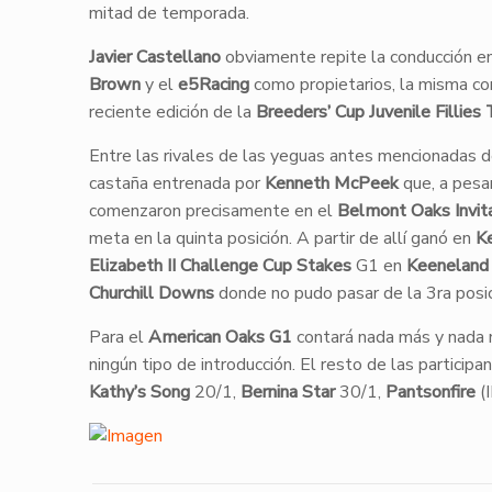
mitad de temporada.
Javier Castellano
obviamente repite la conducción e
Brown
y el
e5Racing
como propietarios, la misma c
reciente edición de la
Breeders’ Cup Juvenile Fillies 
Entre las rivales de las yeguas antes mencionadas 
castaña entrenada por
Kenneth McPeek
que, a pesa
comenzaron precisamente en el
Belmont Oaks Invit
meta en la quinta posición. A partir de allí ganó en
K
Elizabeth II Challenge Cup Stakes
G1 en
Keeneland
Churchill Downs
donde no pudo pasar de la 3ra posic
Para el
American Oaks G1
contará nada más y nada
ningún tipo de introducción. El resto de las particip
Kathy’s Song
20/1,
Bernina Star
30/1,
Pantsonfire
(