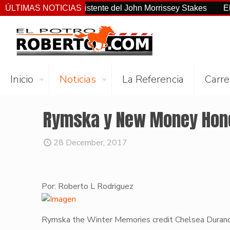
no el más consistente del John Morrissey Stakes
ÚLTIMAS NOTICIAS
El Preakne
Inicio
Noticias
La Referencia
Carre
Rymska y New Money Hone
28 December, 2017
Por: Roberto L Rodriguez
Rymska the Winter Memories credit Chelsea Duran