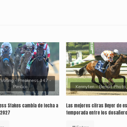
 Voting - Preakness 147 -
Pimlico
Kennyten – Benoit Photo
ness Stakes cambia de fecha a
Las mejores cifras Beyer de e
 2027
temporada entre los dosañer