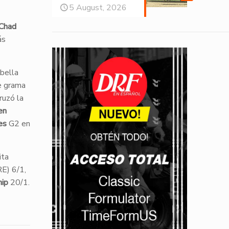
5 August, 2026
Chad
ás
 bella
e grama
ruzó la
en
es
G2 en
ita
RE) 6/1,
ip
20/1.