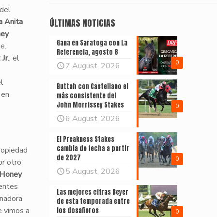
 del
a Anita
ÚLTIMAS NOTICIAS
ey
Gana en Saratoga con La
ne
.
Referencia, agosto 8
 Jr
., el
0
7 August, 2026
el
Buttah con Castellano el
en
más consistente del
John Morrissey Stakes
0
6 August, 2026
El Preakness Stakes
cambia de fecha a partir
propiedad
de 2027
0
or otro
5 August, 2026
Honey
ientes
Las mejores cifras Beyer
anadora
de esta temporada entre
e vimos a
los dosañeros
0