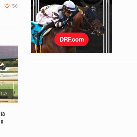
56
, CA
sta
os