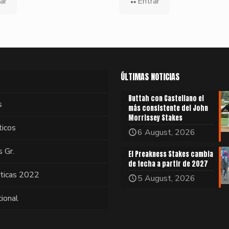
ar
Entrar
ÚLTIMAS NOTICIAS
Buttah con Castellano el
s
más consistente del John
Morrissey Stakes
ticos
6 August, 2026
s Gr.
El Preakness Stakes cambia
de fecha a partir de 2027
sticas 2022
5 August, 2026
cional