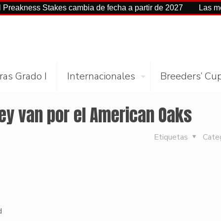
ss Stakes cambia de fecha a partir de 2027
Las mejores ci
ras Grado I
Internacionales
Breeders’ Cu
y van por el American Oaks
Etiquetas
Cate
d