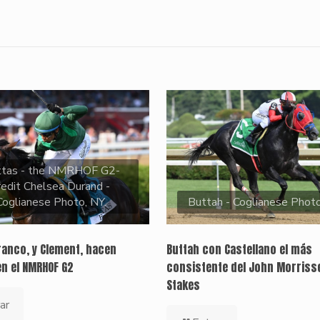
ttas - the NMRHOF G2-
redit Chelsea Durand -
Coglianese Photo, NY.
Buttah - Coglianese Phot
ranco, y Clement, hacen
Buttah con Castellano el más
en el NMRHOF G2
consistente del John Morriss
Stakes
ar