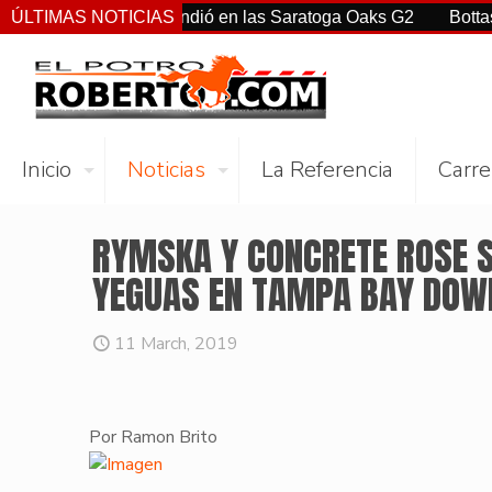
rtiz Jr. sorprendió en las Saratoga Oaks G2
ÚLTIMAS NOTICIAS
Bottas, Franco
Inicio
Noticias
La Referencia
Carre
RYMSKA Y CONCRETE ROSE S
YEGUAS EN TAMPA BAY DOW
11 March, 2019
Por Ramon Brito