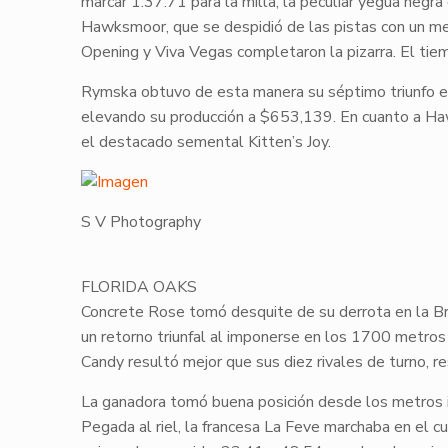
marcar 1:37.71 para la milla, la peculiar yegua negr
Hawksmoor
, que se despidió de las pistas con un m
Opening
y
Viva Vegas
completaron la pizarra. El tie
Rymska
obtuvo de esta manera su séptimo triunfo e
elevando su producción a $653,139. En cuanto a
Ha
el destacado semental
Kitten’s Joy
.
S V Photography
​FLORIDA OAKS
Concrete Rose
tomó desquite de su derrota en la Bre
un retorno triunfal al imponerse en los 1700 metros 
Candy
resultó mejor que sus diez rivales de turno, r
La ganadora tomó buena posición desde los metros i
Pegada al riel, la francesa
La Feve
marchaba en el cua