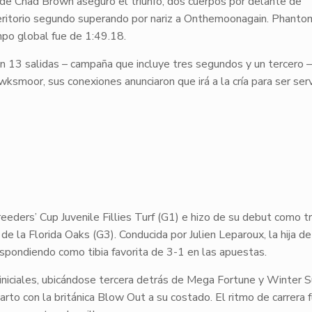
a de Chad Brown aseguró el triunfo, dos cuerpos por delante de
eritorio segundo superando por nariz a
Onthemoonagain
.
Phanto
mpo global fue de 1:49.18.
n 13 salidas – campaña que incluye tres segundos y un tercero –
wksmoor
, sus conexiones anunciaron que irá a la cría para ser ser
eders’ Cup Juvenile Fillies Turf (G1) e hizo de su debut como t
de la Florida Oaks (G3). Conducida por Julien Leparoux, la hija d
espondiendo como tibia favorita de 3-1 en las apuestas.
niciales, ubicándose tercera detrás de
Mega Fortune
y
Winter S
rto con la británica
Blow Out
a su costado. El ritmo de carrera f