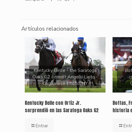
Artículos relacionados
Kentucky Belle - the Saratoga
Bo
Oaks G2 - credit Angelo Lieto -
c
Coglianese Photo, NY
Kentucky Belle con Ortiz Jr.
Bottas, F
sorprendió en las Saratoga Oaks G2
historia 
Entrar
Entr