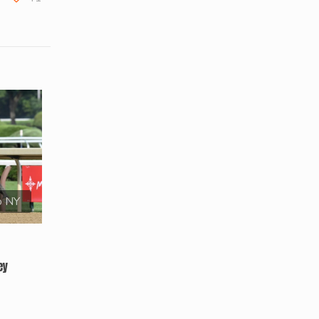
o NY
ey