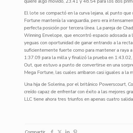
quiere algo movido, 23.41 y 48.54 para los dos prim
El lote se compactó en la curva lejana, al punto que
Fortune
mantenía la vanguardia, pero era intensamen
perfecta posición por tercera línea. La pareja de Cha
Winning Envelope
, que encontró espacio adosada a 
yeguas con oportunidad de ganar entrando a la recta 
suficientemente fuerte como para mantener a raya a
1:37.09 para la milla y finalizó la prueba en 1:43.02
Out
, que estuvo a punto de convertirse en una sorp
Mega Fortune
, las cuales arribaron casi iguales a la 
Una hija de
Solerina
, por el británico
Powerscourt
,
Co
creído capaz de enfrentar con éxito a las mejores g
LLC tiene ahora tres triunfos en apenas cuatro salid
Compartir