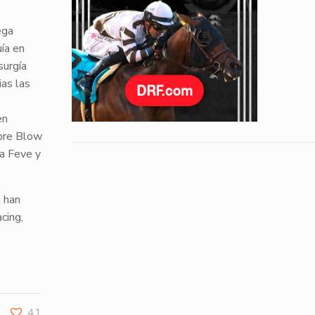
ga
ía en
surgía
ias las
en
obre
Blow
a Feve
y
a han
cing,
41