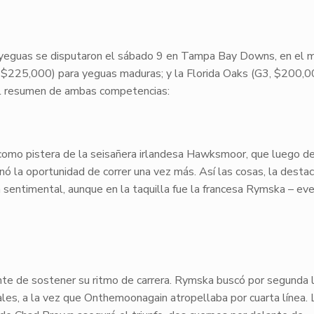
 yeguas se disputaron el sábado 9 en Tampa Bay Downs, en el m
 $225,000) para yeguas maduras; y la
Florida Oaks
(G3, $200,0
el resumen de ambas competencias:
como pistera de la seisañera irlandesa
Hawksmoor
, que luego d
ó la oportunidad de correr una vez más. Así las cosas, la desta
 sentimental, aunque en la taquilla fue la francesa
Rymska
– eve
te de sostener su ritmo de carrera.
Rymska
buscó por segunda l
les, a la vez que
Onthemoonagain
atropellaba por cuarta línea.