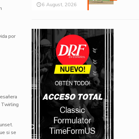
6 August, 2026
m
vida por
resañera
e
Twirling
unset
.
ue si se