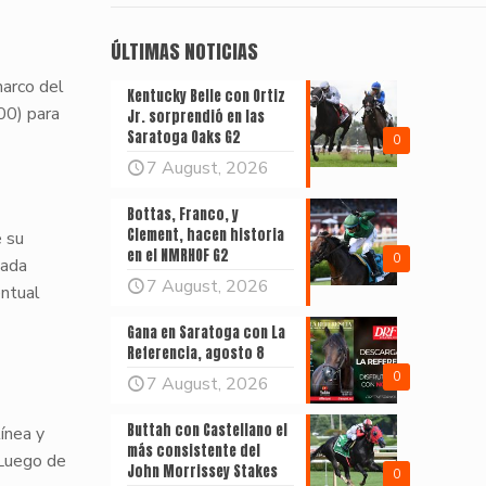
ÚLTIMAS NOTICIAS
arco del
Kentucky Belle con Ortiz
00) para
Jr. sorprendió en las
Saratoga Oaks G2
0
7 August, 2026
Bottas, Franco, y
Clement, hacen historia
e su
en el NMRHOF G2
0
cada
7 August, 2026
ntual
Gana en Saratoga con La
Referencia, agosto 8
0
7 August, 2026
Buttah con Castellano el
ínea y
más consistente del
 Luego de
John Morrissey Stakes
0