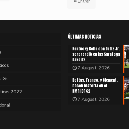
Entrar
ÚLTIMAS NOTICIAS
Kentucky Belle con Ortiz Jr.
s
sorprendió en las Saratoga
Oaks G2
ticos
7 August, 2026
s Gr.
Bottas, Franco, y Clement,
hacen historia en el
NMRHOF G2
sticas 2022
7 August, 2026
cional