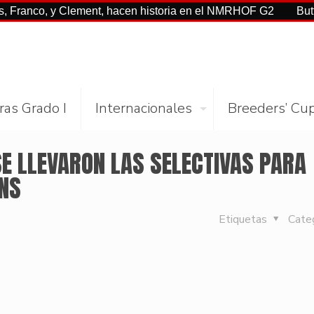
, y Clement, hacen historia en el NMRHOF G2
Buttah con C
ras Grado I
Internacionales
Breeders’ Cu
E LLEVARON LAS SELECTIVAS PARA
NS
Etiquetas
Cate