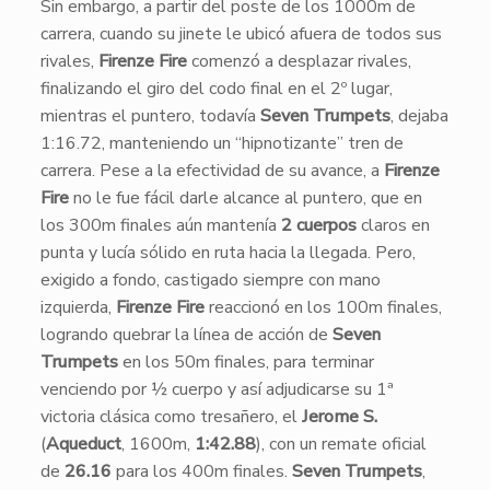
​Sin embargo, a partir del poste de los 1000m de
carrera, cuando su jinete le ubicó afuera de todos sus
rivales,
Firenze Fire
comenzó a desplazar rivales,
finalizando el giro del codo final en el 2º lugar,
mientras el puntero, todavía
Seven Trumpets
, dejaba
1:16.72, manteniendo un “hipnotizante” tren de
carrera. Pese a la efectividad de su avance, a
Firenze
Fire
no le fue fácil darle alcance al puntero, que en
los 300m finales aún mantenía
2 cuerpos
claros en
punta y lucía sólido en ruta hacia la llegada. Pero,
exigido a fondo, castigado siempre con mano
izquierda,
Firenze Fire
reaccionó en los 100m finales,
logrando quebrar la línea de acción de
Seven
Trumpets
en los 50m finales, para terminar
venciendo por ½ cuerpo y así adjudicarse su 1ª
victoria clásica como tresañero, el
Jerome S.
(
Aqueduct
, 1600m,
1:42.88
), con un remate oficial
de
26.16
para los 400m finales.
Seven Trumpets
,