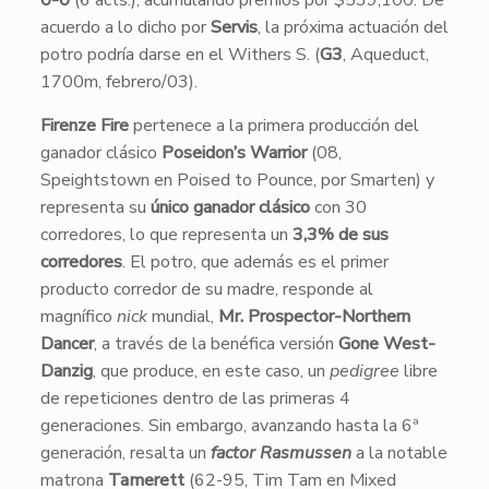
0-0
(6 acts.), acumulando premios por $539,100. De
acuerdo a lo dicho por
Servis
, la próxima actuación del
potro podría darse en el Withers S. (
G3
, Aqueduct,
1700m, febrero/03).
Firenze Fire
pertenece a la primera producción del
ganador clásico
Poseidon’s Warrior
(08,
Speightstown en Poised to Pounce, por Smarten) y
representa su
único ganador clásico
con 30
corredores, lo que representa un
3,3%
de sus
corredores
. El potro, que además es el primer
producto corredor de su madre, responde al
magnífico
nick
mundial,
Mr. Prospector-Northern
Dancer
, a través de la benéfica versión
Gone West-
Danzig
, que produce, en este caso, un
pedigree
libre
de repeticiones dentro de las primeras 4
generaciones. Sin embargo, avanzando hasta la 6ª
generación, resalta un
factor Rasmussen
a la notable
matrona
Tamerett
(62-95, Tim Tam en Mixed