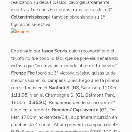
realizando su debut clásico, cayó gallardamente,
mientras 1ue unos 6 cuerpos atrás se clasificó 3º
Coltandmississippi
, también obteniendo su 1ª
figuración selectiva.
​Entrenado por
Jason Servis
, quien reconoció que el
triunfo no fue todo lo fácil que se preveía, señalando
incluso que “no tuvo un recorrido libre de tropiezos”,
Firenze Fire
logró su 3ª victoria clásica, quizás la de
menor valía en su campaña, pues llegó a esta prueba
con victorias en el
Sanford S
. (
G3
, Saratoga, 1200m,
1:11.05
) y en el Champagne S. (
G1
, Belmont Park,
1600m,
1:35.91
). Reapareció desde su incoloro 7º
lugar en la reciente
Breeders’ Cup Juvenile
(
G1
, Del
Mar, 1700m, noviembre/04), su primera incursión en
pruebas de 4 codos. Ahora presenta campaña de
4-