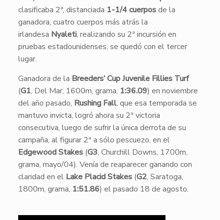
clasificaba 2ª, distanciada
1-1/4 cuerpos
de la
ganadora, cuatro cuerpos más atrás la
irlandesa
Nyaleti
, realizando su 2ª incursión en
pruebas estadounidenses, se quedó con el tercer
lugar.
Ganadora de la
Breeders’ Cup Juvenile Fillies Turf
(
G1
, Del Mar, 1600m, grama,
1:36.09
) en noviembre
del año pasado,
Rushing Fall
, que esa temporada se
mantuvo invicta, logró ahora su 2ª victoria
consecutiva, luego de sufrir la única derrota de su
campaña, al figurar 2ª a sólo pescuezo, en el
Edgewood Stakes
(
G3
, Churchill Downs, 1700m,
grama, mayo/04). Venía de reaparecer ganando con
claridad en el
Lake Placid Stakes
(
G2
, Saratoga,
1800m, grama,
1:51.86
) el pasado 18 de agosto.