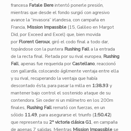
francesa
Fatale Bere
intentó ponerle presión,
mientras que desde el fondo surgió con agresivo
avance la “invasora” irlandesa, con campaña en
Francia,
Mission Impassible
(15, Galileo en Margot
Did, por Exceed and Excel) que, bien movida
por
Florent Geroux
, giró el codo final a todo dar,
topándose con la puntera
Rushing Fall
a la entrada
de la recta final. Retada por su rival europea,
Rushing
Fall
, apenas fue requerida por
Castellano
, reaccionó
con gallardía, colocando ágilmente ventaja entre ella
y su rival, recuperando la ventaja que había
descontado ésta, para pasar la milla en
1:38.93
y
mantener bajo control el sostenido ataque de su
contendora. Sin ceder ni un milímetro en los 200m
finales,
Rushing Fall
remató con fuerzas, en un
sólido
11.49
, para asegurarse el triunfo (
1:50.42
)
que representa su
2ª victoria clásica G1
, en campaña
de apenas 7 salidas. Mientras
Mission Impassible
se