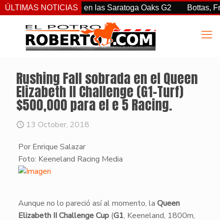
tiz Jr. sorprendió en las Saratoga Oaks G2
ÚLTIMAS NOTICIAS
Bottas, Franco,
Rushing Fall sobrada en el Queen
Elizabeth II Challenge (G1-Turf)
$500,000 para el e 5 Racing.
13 October, 2018
Por Enrique Salazar
Foto: Keeneland Racing Media
​​Aunque no lo pareció así al momento, la
Queen
Elizabeth II Challenge Cup
(
G1
, Keeneland, 1800m,