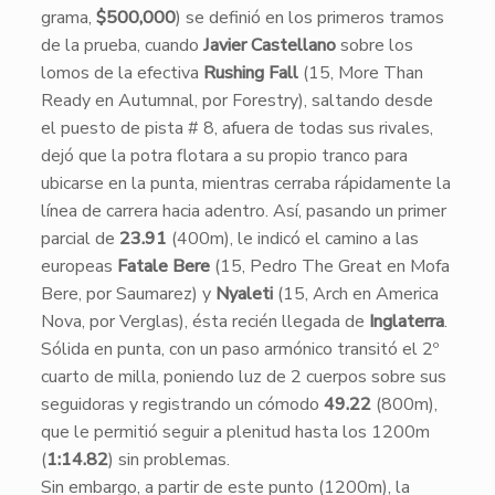
grama,
$500,000
) se definió en los primeros tramos
de la prueba, cuando
Javier Castellano
sobre los
lomos de la efectiva
Rushing Fall
(15, More Than
Ready en Autumnal, por Forestry), saltando desde
el puesto de pista # 8, afuera de todas sus rivales,
dejó que la potra flotara a su propio tranco para
ubicarse en la punta, mientras cerraba rápidamente la
línea de carrera hacia adentro. Así, pasando un primer
parcial de
23.91
(400m), le indicó el camino a las
europeas
Fatale Bere
(15, Pedro The Great en Mofa
Bere, por Saumarez) y
Nyaleti
(15, Arch en America
Nova, por Verglas), ésta recién llegada de
Inglaterra
.
Sólida en punta, con un paso armónico transitó el 2º
cuarto de milla, poniendo luz de 2 cuerpos sobre sus
seguidoras y registrando un cómodo
49.22
(800m),
que le permitió seguir a plenitud hasta los 1200m
(
1:14.82
) sin problemas.
​Sin embargo, a partir de este punto (1200m), la