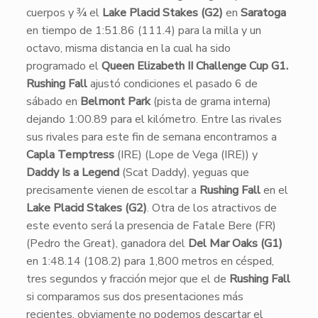
cuerpos y ¾ el
Lake Placid Stakes (G2)
en
Saratoga
en tiempo de 1:51.86 (111.4) para la milla y un
octavo, misma distancia en la cual ha sido
programado el
Queen Elizabeth II Challenge Cup G1.
Rushing Fall
ajustó condiciones el pasado 6 de
sábado en
Belmont Park
(pista de grama interna)
dejando 1:00.89 para el kilómetro. Entre las rivales
sus rivales para este fin de semana encontramos a
Capla Temptress
(IRE) (Lope de Vega (IRE)) y
Daddy Is a Legend
(Scat Daddy), yeguas que
precisamente vienen de escoltar a
Rushing Fall
en el
Lake Placid Stakes (G2)
. Otra de los atractivos de
este evento será la presencia de Fatale Bere (FR)
(Pedro the Great), ganadora del
Del Mar Oaks (G1)
en 1:48.14 (108.2) para 1,800 metros en césped,
tres segundos y fracción mejor que el de
Rushing Fall
si comparamos sus dos presentaciones más
recientes, obviamente no podemos descartar el