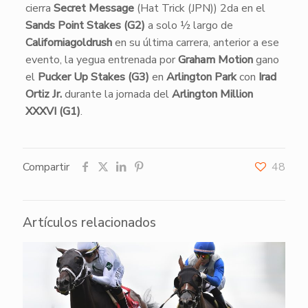
cierra
Secret Message
(Hat Trick (JPN)) 2da en el
Sands Point Stakes (G2)
a solo ½ largo de
Californiagoldrush
en su última carrera, anterior a ese
evento, la yegua entrenada por
Graham Motion
gano
el
Pucker Up Stakes (G3)
en
Arlington Park
con
Irad
Ortiz Jr.
durante la jornada del
Arlington Million
XXXVI (G1)
.
Compartir
48
Artículos relacionados