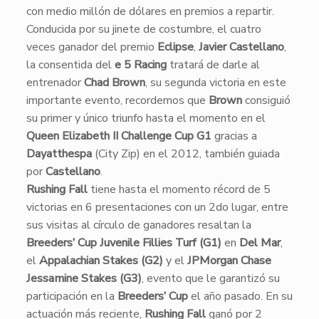
con medio millón de dólares en premios a repartir.
Conducida por su jinete de costumbre, el cuatro
veces ganador del premio
Eclipse
,
Javier Castellano
,
la consentida del
e 5 Racing
tratará de darle al
entrenador
Chad Brown
, su segunda victoria en este
importante evento, recordemos que
Brown
consiguió
su primer y único triunfo hasta el momento en el
Queen Elizabeth II Challenge Cup G1
gracias a
Dayatthespa
(City Zip) en el 2012, también guiada
por
Castellano
.
Rushing Fall
tiene hasta el momento récord de 5
victorias en 6 presentaciones con un 2do lugar, entre
sus visitas al círculo de ganadores resaltan la
Breeders’ Cup Juvenile Fillies Turf (G1)
en
Del Mar
,
el
Appalachian Stakes (G2)
y el
JPMorgan Chase
Jessamine Stakes (G3)
, evento que le garantizó su
participación en la
Breeders’ Cup
el año pasado. En su
actuación más reciente,
Rushing Fall
ganó por 2