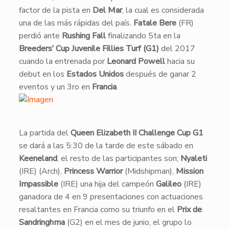
factor de la pista en
Del Mar
, la cual es considerada
una de las más rápidas del país.
Fatale Bere
(FR)
perdió ante
Rushing Fall
finalizando 5ta en la
Breeders’ Cup Juvenile Fillies Turf (G1)
del 2017
cuando la entrenada por
Leonard Powell
hacia su
debut en los
Estados Unidos
después de ganar 2
eventos y un 3ro en
Francia
.
​La partida del
Queen Elizabeth II Challenge Cup G1
se dará a las 5:30 de la tarde de este sábado en
Keeneland
, el resto de las participantes son;
Nyaleti
(IRE) (Arch),
Princess Warrior
(Midshipman),
Mission
Impassible
(IRE) una hija del campeón
Galileo
(IRE)
ganadora de 4 en 9 presentaciones con actuaciones
resaltantes en Francia como su triunfo en el
Prix de
Sandringhma
(G2) en el mes de junio, el grupo lo