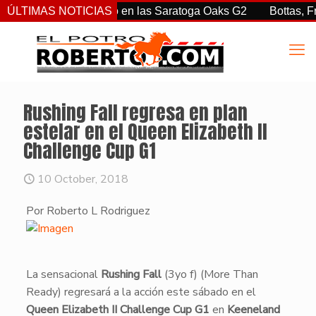
iz Jr. sorprendió en las Saratoga Oaks G2
ÚLTIMAS NOTICIAS
Bottas, Franco, 
Rushing Fall regresa en plan
estelar en el Queen Elizabeth II
Challenge Cup G1
10 October, 2018
Por Roberto L Rodriguez
​​La sensacional
Rushing Fall
(3yo f) (More Than
Ready) regresará a la acción este sábado en el
Queen Elizabeth II Challenge Cup G1
en
Keeneland