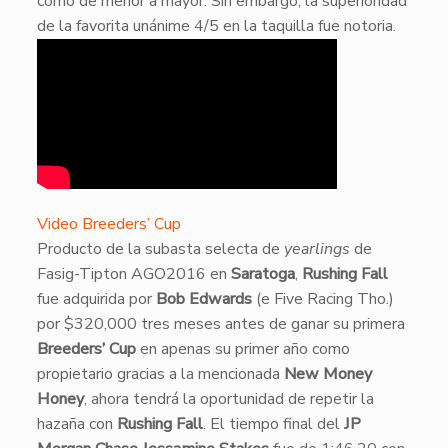
corrió de menor a mayor. Sin embargo, la superioridad
de la favorita unánime 4/5 en la taquilla fue notoria.
Video Breeders’ Cup
​Producto de la subasta selecta de
yearlings
de
Fasig-Tipton AGO2016 en
Saratoga
,
Rushing Fall
fue adquirida por
Bob Edwards
(e Five Racing Tho.)
por $320,000 tres meses antes de ganar su primera
Breeders’ Cup
en apenas su primer año como
propietario gracias a la mencionada
New Money
Honey
, ahora tendrá la oportunidad de repetir la
hazaña con
Rushing Fall
. El tiempo final del
JP