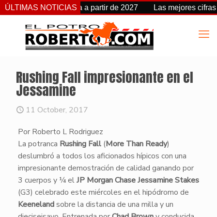
 cambia de fecha a partir de 2027
ÚLTIMAS NOTICIAS
Las mejores cifras Beyer
Rushing Fall impresionante en el
Jessamine
11 October, 2017
Por Roberto L Rodriguez
​La potranca
Rushing Fall
(
More Than Ready
)
deslumbró a todos los aficionados hípicos con una
impresionante demostración de calidad ganando por
3 cuerpos y ¼ el
JP Morgan Chase Jessamine Stakes
(G3) celebrado este miércoles en el hipódromo de
Keeneland
sobre la distancia de una milla y un
dieciseisavo. Entrenada por
Chad Brown
y conducida