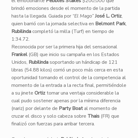
el emocionante
Pebbles Stakes
$200,000 que
brindó emociones desde el momento de la partida
hasta la llegada. Guiada por
“El Mago”
José L. Ortiz
,
quien barrió con la jornada selectiva en
Belmont Park
,
Rubilinda
completó la milla (Turf) en tiempo de
1:34.72.
Reconocida por ser la primera hija del sensacional
Frankel
(GB) que inicio su campaña en los Estados
Unidos,
Rubilinda
soportando un hándicap de 121
libras (54.88 kilos) corrió un poco más cerca en esta
oportunidad tomando el control de la competencia al
momento de la entrada a la recta final, permitiéndole
a su jinete
Ortiz
tomar una ventaja considerable la
cual pudo sostener apenas por la mínima diferencia
(nariz) por delante de
Party Boat
al momento de
cruzar el disco y solo cabeza sobre
Thais
(FR) que
finalizó con fuerzas para arribar tercera.