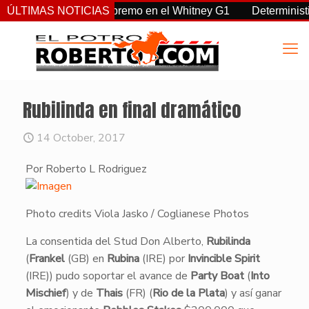
a, Sovereignty supremo en el Whitney G1
ÚLTIMAS NOTICIAS
Deterministic: hér
Rubilinda en final dramático
14 October, 2017
Por Roberto L Rodriguez
Photo credits Viola Jasko / Coglianese Photos
​La consentida del Stud Don Alberto,
Rubilinda
(
Frankel
(GB) en
Rubina
(IRE) por
Invincible Spirit
(IRE)) pudo soportar el avance de
Party Boat
(
Into
Mischief
) y de
Thais
(FR) (
Rio de la Plata
) y así ganar