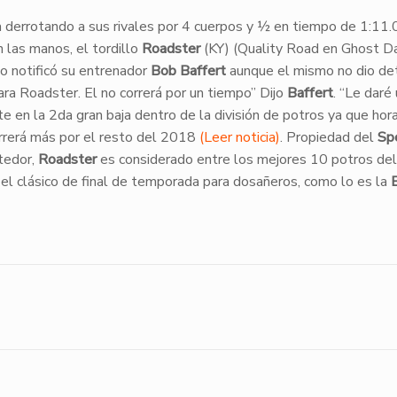
a derrotando a sus rivales por 4 cuerpos y ½ en tiempo de 1:11.
las manos, el tordillo
Roadster
(KY) (Quality Road en Ghost D
lo notificó su entrenador
Bob Baffert
aunque el mismo no dio de
ra Roadster. El no correrá por un tiempo” Dijo
Baffert
. “Le daré
te en la 2da gran baja dentro de la división de potros ya que hor
orrerá más por el resto del 2018
(Leer noticia)
. Propiedad del
Sp
tedor,
Roadster
es considerado entre los mejores 10 potros del
el clásico de final de temporada para dosañeros, como lo es la