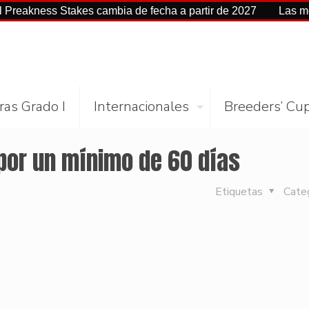
ss Stakes cambia de fecha a partir de 2027
Las mejores ci
ras Grado I
Internacionales
Breeders’ Cu
por un mínimo de 60 días
Etiquetas
Cate