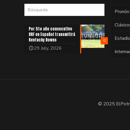
Pronós
Clásico
Por 5to año consecutivo
DRF en Español transmitirá
Estadí
Kentucky Downs
0
29 July, 2026
Interna
© 2025 ElPotr