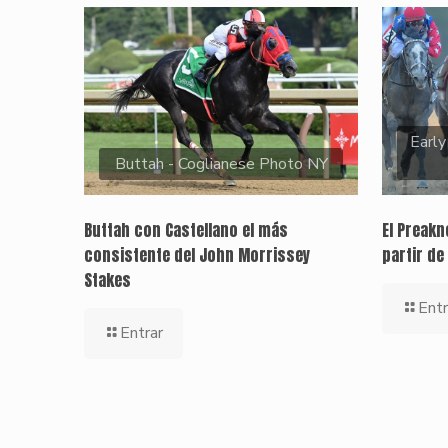
Early
Buttah - Coglianese Photo NY
Buttah con Castellano el más
El Preak
consistente del John Morrissey
partir de
Stakes
Entr
Entrar