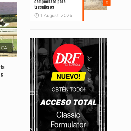
campeonato para
0
tresañeros
4 August, 2026
, CA
sta
os