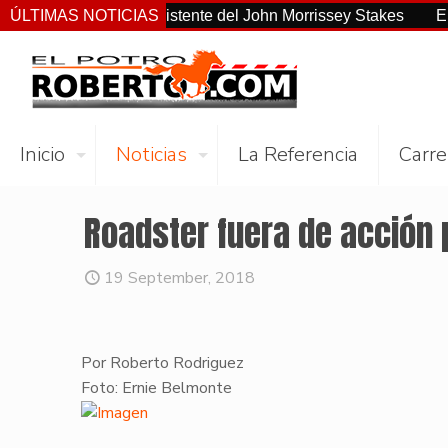
no el más consistente del John Morrissey Stakes
ÚLTIMAS NOTICIAS
El Preakne
Inicio
Noticias
La Referencia
Carre
Roadster fuera de acción 
19 September, 2018
Por Roberto Rodriguez
Foto: Ernie Belmonte