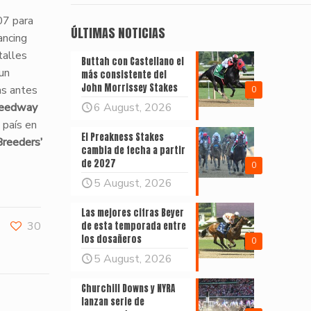
07 para
ÚLTIMAS NOTICIAS
ancing
talles
Buttah con Castellano el
 un
más consistente del
John Morrissey Stakes
as antes
0
eedway
6 August, 2026
 país en
El Preakness Stakes
Breeders’
cambia de fecha a partir
de 2027
0
5 August, 2026
Las mejores cifras Beyer
30
de esta temporada entre
los dosañeros
0
5 August, 2026
Churchill Downs y NYRA
lanzan serie de