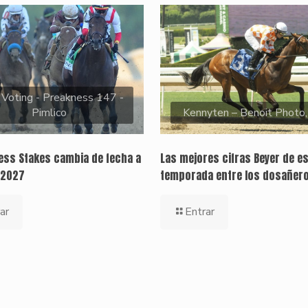
 Voting - Preakness 147 -
Pimlico
Kennyten – Benoit Photo
ness Stakes cambia de fecha a
Las mejores cifras Beyer de e
 2027
temporada entre los dosañer
ar
Entrar