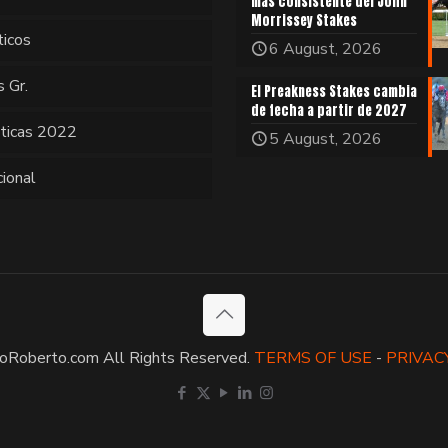
más consistente del John
Morrissey Stakes
ticos
6 August, 2026
s Gr.
El Preakness Stakes cambia
de fecha a partir de 2027
sticas 2022
5 August, 2026
cional
oRoberto.com All Rights Reserved.
TERMS OF USE
-
PRIVAC