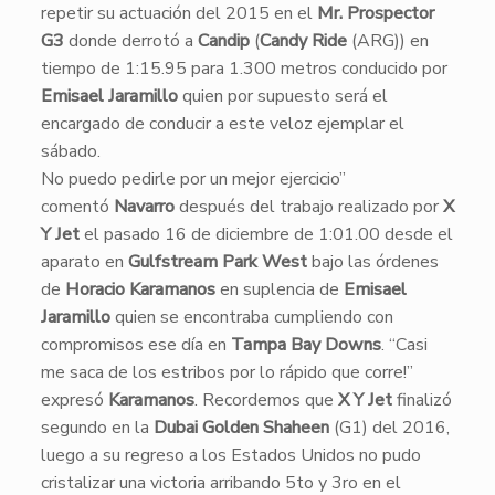
repetir su actuación del 2015 en el
Mr. Prospector
G3
donde derrotó a
Candip
(
Candy Ride
(ARG)) en
tiempo de 1:15.95 para 1.300 metros conducido por
Emisael Jaramillo
quien por supuesto será el
encargado de conducir a este veloz ejemplar el
sábado.
No puedo pedirle por un mejor ejercicio”
comentó
Navarro
después del trabajo realizado por
X
Y Jet
el pasado 16 de diciembre de 1:01.00 desde el
aparato en
Gulfstream Park West
bajo las órdenes
de
Horacio Karamanos
en suplencia de
Emisael
Jaramillo
quien se encontraba cumpliendo con
compromisos ese día en
Tampa Bay Downs
. “Casi
me saca de los estribos por lo rápido que corre!”
expresó
Karamanos
. Recordemos que
X Y Jet
finalizó
segundo en la
Dubai Golden Shaheen
(G1) del 2016,
luego a su regreso a los Estados Unidos no pudo
cristalizar una victoria arribando 5to y 3ro en el