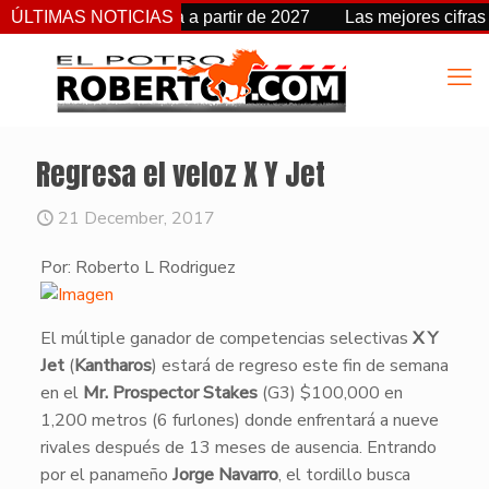
cambia de fecha a partir de 2027
ÚLTIMAS NOTICIAS
Las mejores cifras Beyer 
Regresa el veloz X Y Jet
21 December, 2017
Por: Roberto L Rodriguez
​El múltiple ganador de competencias selectivas
X Y
Jet
(
Kantharos
) estará de regreso este fin de semana
en el
Mr. Prospector Stakes
(G3) $100,000 en
1,200 metros (6 furlones) donde enfrentará a nueve
rivales después de 13 meses de ausencia. Entrando
por el panameño
Jorge Navarro
, el tordillo busca