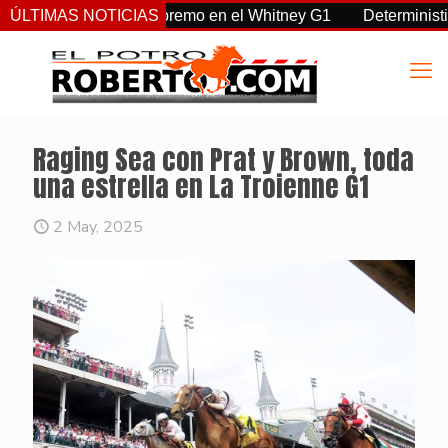
a, Sovereignty supremo en el Whitney G1
ÚLTIMAS NOTICIAS
Deterministic: hér
Raging Sea con Prat y Brown, toda
una estrella en La Troienne G1
2 May, 2025