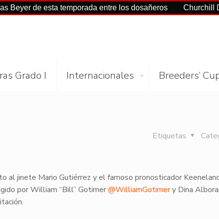
r de esta temporada entre los dosañeros
Churchill Downs y
ras Grado I
Internacionales
Breeders’ Cu
Etiquetas
Cate
unto al jinete Mario Gutiérrez y el famoso pronosticador Keenelan
rigido por William “Bill” Gotimer
@WilliamGotimer
y Dina Albor
itación.