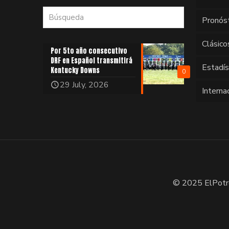
Pronós
Clásico
Por 5to año consecutivo
DRF en Español transmitirá
Estadí
Kentucky Downs
0
29 July, 2026
Interna
© 2025 ElPotr