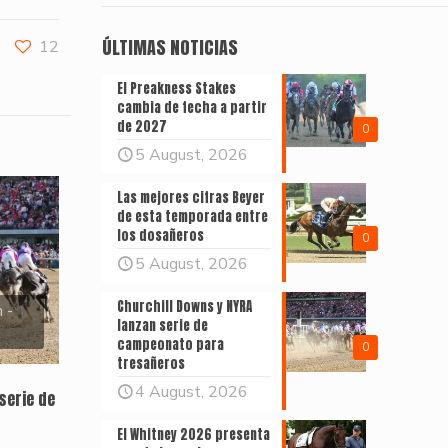
ÚLTIMAS NOTICIAS
12
El Preakness Stakes
cambia de fecha a partir
de 2027
0
5 August, 2026
Las mejores cifras Beyer
de esta temporada entre
los dosañeros
0
5 August, 2026
Churchill Downs y NYRA
 -
lanzan serie de
campeonato para
0
tresañeros
4 August, 2026
serie de
El Whitney 2026 presenta