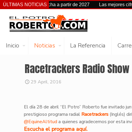
 cambia de fecha a partir de 2027
ÚLTIMAS NOTICIAS
Las mejores cifras Beye
Inicio
Noticias
La Referencia
Carre
Racetrackers Radio Show
29 April, 2016
El día 28 de abril “El Potro” Roberto fue invitado j
prestigioso programa radial
Racetrackers
(Inglés) di
@EquineAltitud
a quienes agradecemos por esta inv
Escucha el programa aquí.