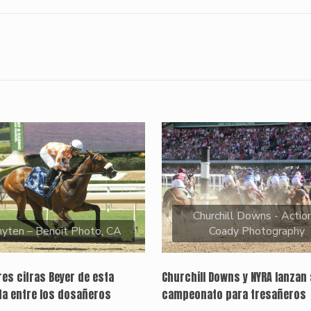
Churchill Downs - Action
yten – Benoit Photo, CA
Coady Photography
es cifras Beyer de esta
Churchill Downs y NYRA lanzan 
a entre los dosañeros
campeonato para tresañeros