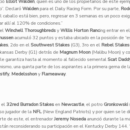
ció
Elliot Walden
, quien es uno de los propietarios de este ejem
o”. Declaró
Walden
para el Daily Racing Form. Por su parte,
Rod
l caballo está bien, pero, regresar en 3 semanas es un poco exig
ar allí al 120% de condiciones.”
del
Winchell Thoroughbreds
y
Willis Horton Ranc
ing entrar en el
mussen
acumuló 32 puntos y estaba ubicado en la posición de “e
akes
, 2do en el
Southwest Stakes
(G3), 3ro en el
Rebel Stakes
 Arkansas Derby (G1) detrás de
Magnum Moon
(Malibu Moon) y c
le garantiza hasta al momento al fallecido semental
Scat Dadd
ismo, una quinta parte de los aspirantes a la primera gema de la
stify
,
Medelsshon
y
Flameaway
.
 el
32red Burradon Stakes
en
Newcastle
, el potro
Gronkowski
so jugador de la
NFL
(New England Patriots) y por quien se le di
parte de este, el entrenador
Jeremy Noseda
anunció durante la m
están reconsiderando su participación en el Kentucky Derby 144.