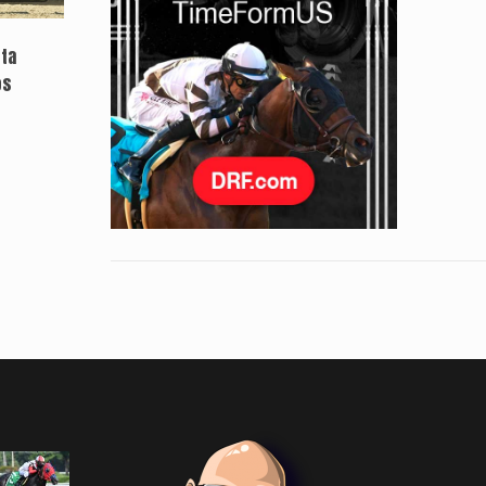
sta
os