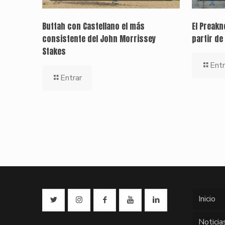
Buttah con Castellano el más
El Preak
consistente del John Morrissey
partir de
Stakes
Entr
Entrar
Inicio
Noticia