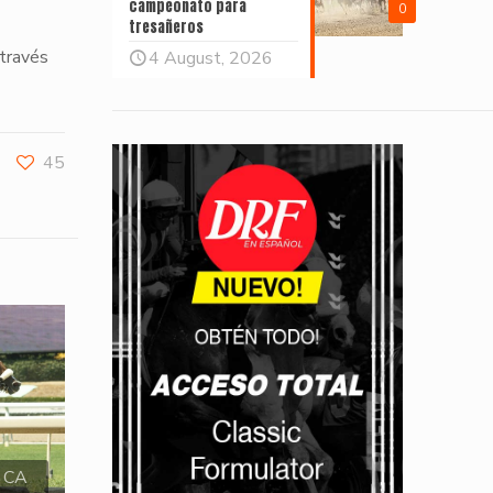
campeonato para
0
tresañeros
 través
4 August, 2026
45
, CA