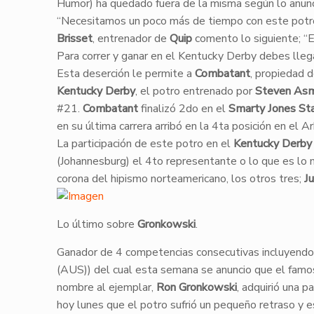
Humor) ha quedado fuera de la misma según lo anun
“Necesitamos un poco más de tiempo con este potr
Brisset
, entrenador de
Quip
comento lo siguiente; “E
Para correr y ganar en el Kentucky Derby debes lleg
​Esta deserción le permite a
Combatant
, propiedad 
Kentucky Derby
, el potro entrenado por
Steven As
#21.
Combatant
finalizó 2do en el
Smarty Jones St
en su última carrera arribó en la 4ta posición en el
La participación de este potro en el
Kentucky Derby
(Johannesburg) el 4to representante o lo que es lo m
corona del hipismo norteamericano, los otros tres;
Ju
Lo último sobre
Gronkowski
.
Ganador de 4 competencias consecutivas incluyendo
(AUS)) del cual esta semana se anuncio que el famo
nombre al ejemplar,
Ron Gronkowski
, adquirió una 
hoy lunes que el potro sufrió un pequeño retraso y 