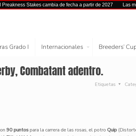
s Stakes cambia de fecha a partir de 2027
Las mejores cif
ras Grado I
Internacionales
Breeders’ Cu
erby, Combatant adentro.
Etiquetas
Cate
con
90 puntos
para la carrera de las rosas, el potro
Quip
(Distor