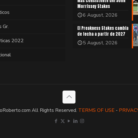
más consistente del John
Morrissey Stakes
ticos
6 August, 2026
s Gr.
El Preakness Stakes cambia
de fecha a partir de 2027
sticas 2022
5 August, 2026
cional
oRoberto.com All Rights Reserved.
TERMS OF USE
-
PRIVAC