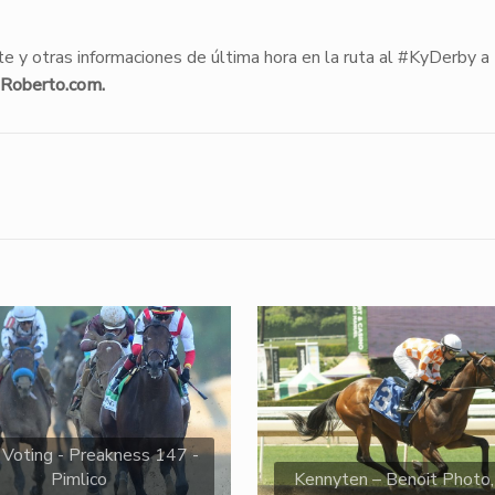
e y otras informaciones de última hora en la ruta al #KyDerby a
Roberto.com.
 Voting - Preakness 147 -
Pimlico
Kennyten – Benoit Photo