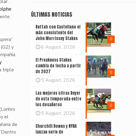
plar.
olphe
ÚLTIMAS NOTICIAS
ente.
Buttah con Castellano el
más consistente del
John Morrissey Stakes
spera”
0
(G2) y
6 August, 2026
ompañía.
El Preakness Stakes
y
cambia de fecha a partir
 triple
de 2027
0
5 August, 2026
Las mejores cifras Beyer
de esta temporada entre
los dosañeros
0
(Lonhro
5 August, 2026
o el
añana de
Churchill Downs y NYRA
 “Dentro
lanzan serie de