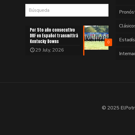
Pronós
Clásico
Por 5to año consecutivo
DRF en Español transmitirá
Estadí
Kentucky Downs
0
29 July, 2026
Interna
© 2025 ElPotr