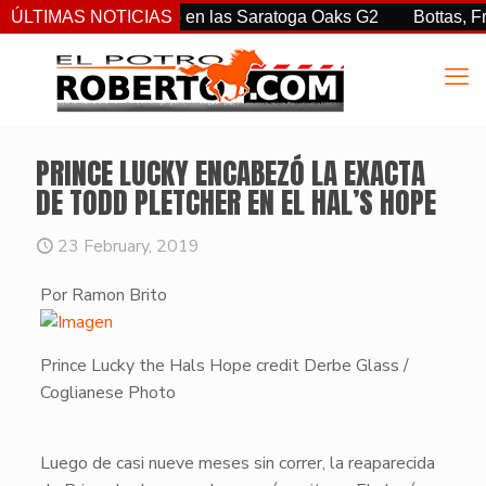
tiz Jr. sorprendió en las Saratoga Oaks G2
ÚLTIMAS NOTICIAS
Bottas, Franco,
PRINCE LUCKY ENCABEZÓ LA EXACTA
DE TODD PLETCHER EN EL HAL’S HOPE
23 February, 2019
Por Ramon Brito
Prince Lucky the Hals Hope credit Derbe Glass /
Coglianese Photo
​Luego de casi nueve meses sin correr, la reaparecida