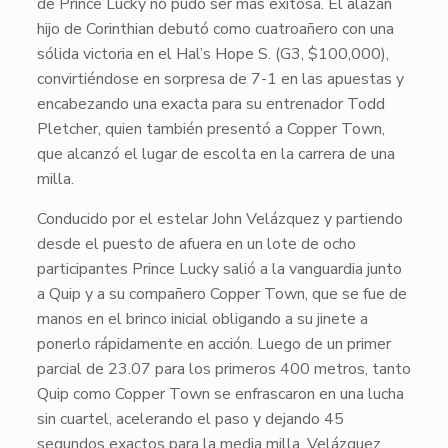
de
Prince Lucky
no pudo ser más exitosa. El alazán
hijo de Corinthian debutó como cuatroañero con una
sólida victoria en el Hal’s Hope S. (G3, $100,000),
convirtiéndose en sorpresa de 7-1 en las apuestas y
encabezando una exacta para su entrenador Todd
Pletcher, quien también presentó a
Copper Town
,
que alcanzó el lugar de escolta en la carrera de una
milla.
Conducido por el estelar John Velázquez y partiendo
desde el puesto de afuera en un lote de ocho
participantes
Prince Lucky
salió a la vanguardia junto
a
Quip
y a su compañero
Copper Town
, que se fue de
manos en el brinco inicial obligando a su jinete a
ponerlo rápidamente en acción. Luego de un primer
parcial de 23.07 para los primeros 400 metros, tanto
Quip
como
Copper Town
se enfrascaron en una lucha
sin cuartel, acelerando el paso y dejando 45
segundos exactos para la media milla. Velázquez