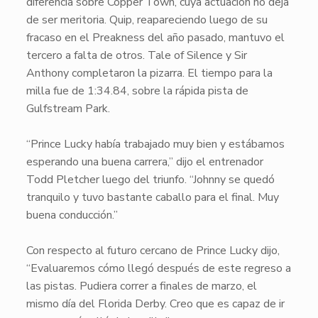
diferencia sobre
Copper Town
, cuya actuación no deja
de ser meritoria.
Quip
, reapareciendo luego de su
fracaso en el Preakness del año pasado, mantuvo el
tercero a falta de otros.
Tale of Silence
y
Sir
Anthony
completaron la pizarra. El tiempo para la
milla fue de 1:34.84, sobre la rápida pista de
Gulfstream Park.
“
Prince Lucky
había trabajado muy bien y estábamos
esperando una buena carrera,” dijo el entrenador
Todd Pletcher luego del triunfo. “Johnny se quedó
tranquilo y tuvo bastante caballo para el final. Muy
buena conducción.”
Con respecto al futuro cercano de
Prince Lucky
dijo,
“Evaluaremos cómo llegó después de este regreso a
las pistas. Pudiera correr a finales de marzo, el
mismo día del Florida Derby. Creo que es capaz de ir