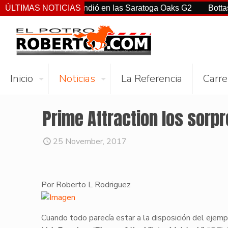
rtiz Jr. sorprendió en las Saratoga Oaks G2
ÚLTIMAS NOTICIAS
Bottas, Franc
Inicio
Noticias
La Referencia
Carre
Prime Attraction los sorpr
25 November, 2017
Por Roberto L Rodriguez
Cuando todo parecía estar a la disposición del ejem