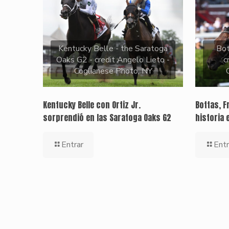
Kentucky Belle - the Saratoga
Bo
Oaks G2 - credit Angelo Lieto -
c
Coglianese Photo, NY
Kentucky Belle con Ortiz Jr.
Bottas, F
sorprendió en las Saratoga Oaks G2
historia 
Entrar
Entr