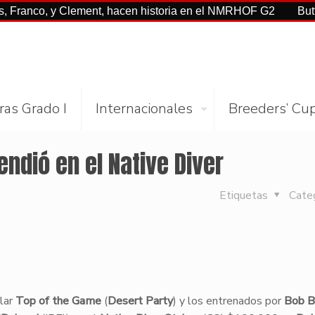
o, y Clement, hacen historia en el NMRHOF G2
Buttah con C
ras Grado I
Internacionales
Breeders’ Cu
endió en el Native Diver
Etiquetas
Cate
plar
Top of the Game
(
Desert Party
) y los entrenados por
Bob B