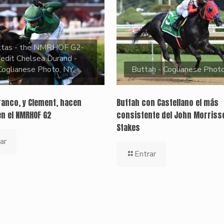
ttas - the NMRHOF G2-
redit Chelsea Durand -
Coglianese Photo, NY.
Buttah - Coglianese Phot
ranco, y Clement, hacen
Buttah con Castellano el más
en el NMRHOF G2
consistente del John Morriss
Stakes
ar
Entrar