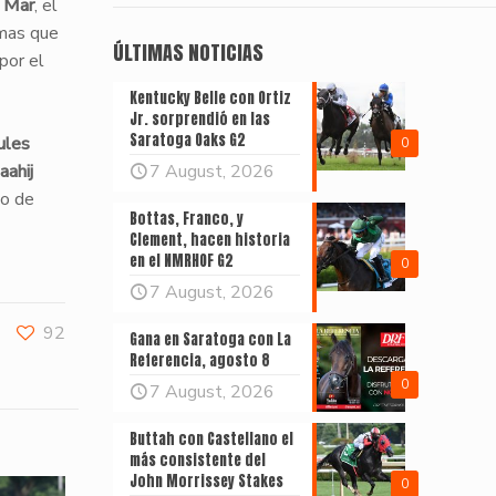
 Mar
, el
 mas que
ÚLTIMAS NOTICIAS
por el
Kentucky Belle con Ortiz
Jr. sorprendió en las
Saratoga Oaks G2
ules
0
ahij
7 August, 2026
po de
Bottas, Franco, y
Clement, hacen historia
en el NMRHOF G2
0
7 August, 2026
92
Gana en Saratoga con La
Referencia, agosto 8
0
7 August, 2026
Buttah con Castellano el
más consistente del
John Morrissey Stakes
0