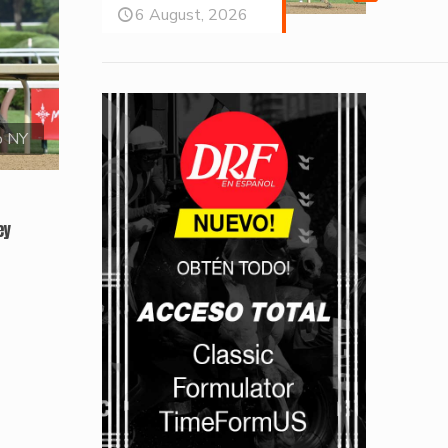
6 August, 2026
o NY
ey