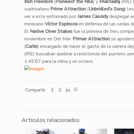
Irish Freedom
(
Pioneeof the Nile
) y
Mubtaahij
(IRE) 
cuatroañero
Prime Attraction
(
Unbridled’s Song
) le
ver a este entrenado por
James Cassidy
despegar en 
mexicano
Víctor Espinoza
en defensa de las sedas 
​El
Native Diver Stakes
fue la primera de tres compe
noviembre en Del Mar.
Primer Attraction
se apodero
(
Curlin
) encargado de hacer el gasto de la carrera d
(IRE) buscaban quebrar a resistencia del puntero, pe
1:49.87 para la milla y un octavo.
Compartir
Artículos relacionados