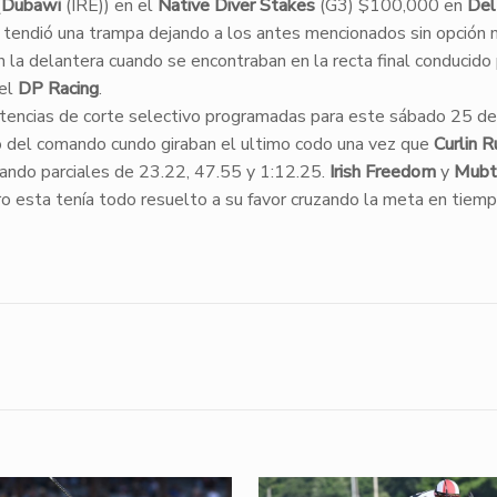
(
Dubawi
(IRE)) en el
Native Diver Stakes
(G3) $100,000 en
Del
s tendió una trampa dejando a los antes mencionados sin opción
la delantera cuando se encontraban en la recta final conducido 
del
DP Racing
.
tencias de corte selectivo programadas para este sábado 25 de
 del comando cundo giraban el ultimo codo una vez que
Curlin R
ejando parciales de 23.22, 47.55 y 1:12.25.
Irish Freedom
y
Mubta
ro esta tenía todo resuelto a su favor cruzando la meta en tiem