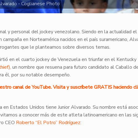
Alvarado - Coglianese Photo
nal y personal del jockey venezolano. Siendo en la actualidad e
 campaña en Norteamérica nacidos en el país suramericano, Alv
rrogantes que le planteamos sobre diversos temas.
rtió en el cuarto jockey de Venezuela en triunfar en el Kentucky
hief),
un nombre que resuena para futuro candidato al Caballo d
ra él, por su notable desempeño.
uestro canal de YouTube. Visita y suscríbete GRATIS haciendo cli
a en Estados Unidos tiene Junior Alvarado. Su nombre está asoc
invitamos a conocer más de este atleta latinoamericano en las si
stro CEO
Roberto “El Potro” Rodríguez
: