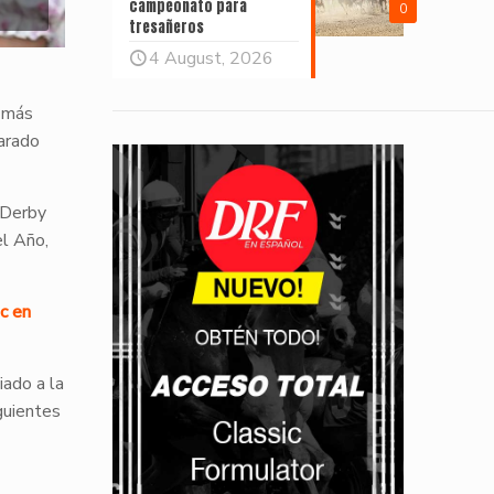
campeonato para
0
tresañeros
4 August, 2026
l más
arado
 Derby
el Año,
c en
iado a la
guientes