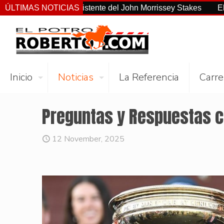
 el más consistente del John Morrissey Stakes
ÚLTIMAS NOTICIAS
El Preakness
Inicio
Noticias
La Referencia
Carre
Preguntas y Respuestas c
12 November, 2025