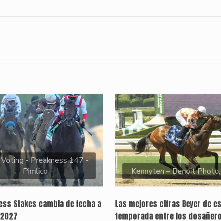
 Voting - Preakness 147 -
Pimlico
Kennyten – Benoit Photo
ness Stakes cambia de fecha a
Las mejores cifras Beyer de e
 2027
temporada entre los dosañer