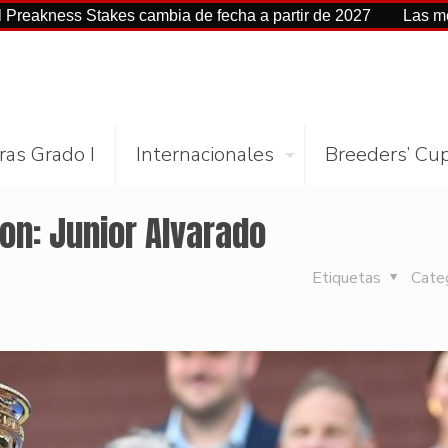
 Stakes cambia de fecha a partir de 2027
Las mejores cifr
ras Grado I
Internacionales
Breeders’ Cu
on: Junior Alvarado
Etiquetas
Cate