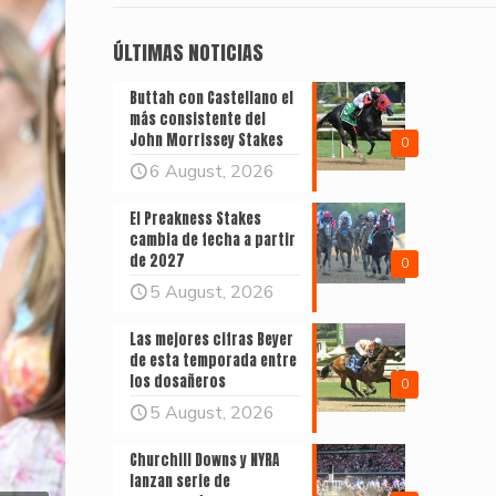
ÚLTIMAS NOTICIAS
Buttah con Castellano el
más consistente del
John Morrissey Stakes
0
6 August, 2026
El Preakness Stakes
cambia de fecha a partir
de 2027
0
5 August, 2026
Las mejores cifras Beyer
de esta temporada entre
los dosañeros
0
5 August, 2026
Churchill Downs y NYRA
lanzan serie de