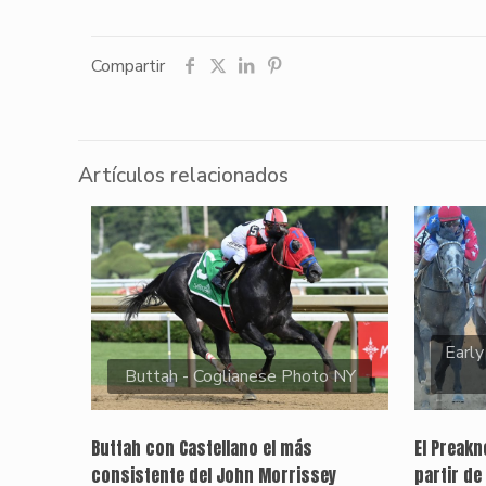
Compartir
Artículos relacionados
Early
Buttah - Coglianese Photo NY
Buttah con Castellano el más
El Preak
consistente del John Morrissey
partir de