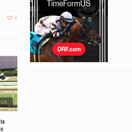
0
, CA
sta
os