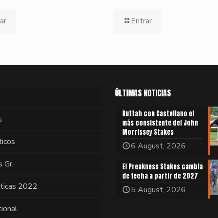
ar
Entrar
ÚLTIMAS NOTICIAS
Buttah con Castellano el
s
más consistente del John
Morrissey Stakes
ticos
6 August, 2026
s Gr.
El Preakness Stakes cambia
de fecha a partir de 2027
sticas 2022
5 August, 2026
cional