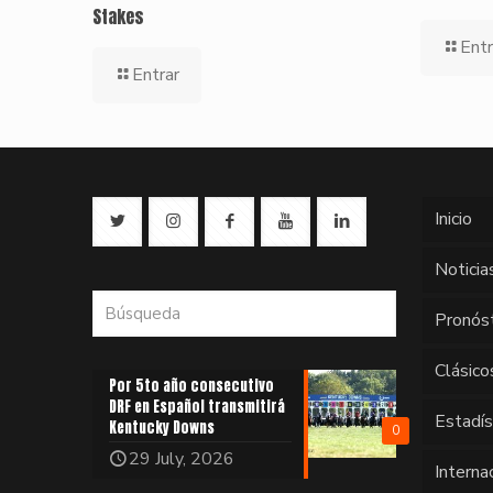
Stakes
Entr
Entrar
Inicio
Noticia
Pronós
Clásico
Por 5to año consecutivo
DRF en Español transmitirá
Estadí
Kentucky Downs
0
29 July, 2026
Interna