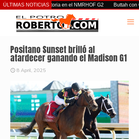
ement, hacen historia en el NMRHOF G2
ÚLTIMAS NOTICIAS
Buttah con Castell
Positano Sunset brilló al
atardecer ganando el Madison G1
8 April, 2025