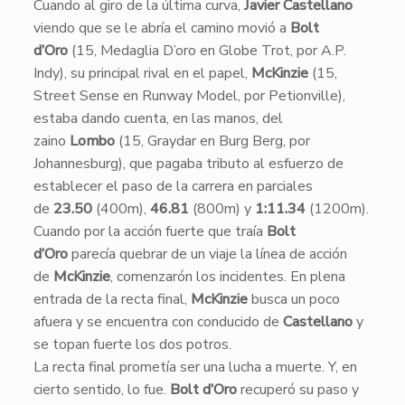
Cuando al giro de la última curva,
Javier Castellano
viendo que se le abría el camino movió a
Bolt
d’Oro
(15, Medaglia D’oro en Globe Trot, por A.P.
Indy), su principal rival en el papel,
McKinzie
(15,
Street Sense en Runway Model, por Petionville),
estaba dando cuenta, en las manos, del
zaino
Lombo
(15, Graydar en Burg Berg, por
Johannesburg), que pagaba tributo al esfuerzo de
establecer el paso de la carrera en parciales
de
23.50
(400m),
46.81
(800m) y
1:11.34
(1200m).
Cuando por la acción fuerte que traía
Bolt
d’Oro
parecía quebrar de un viaje la línea de acción
de
McKinzie
, comenzarón los incidentes. En plena
entrada de la recta final,
McKinzie
busca un poco
afuera y se encuentra con conducido de
Castellano
y
se topan fuerte los dos potros.
​La recta final prometía ser una lucha a muerte. Y, en
cierto sentido, lo fue.
Bolt d’Oro
recuperó su paso y