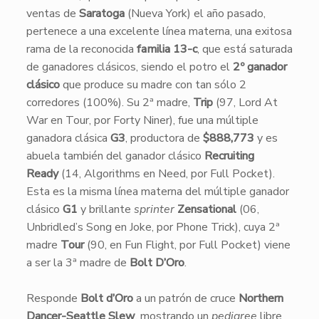
ventas de
Saratoga
(Nueva York) el año pasado,
pertenece a una excelente línea materna, una exitosa
rama de la reconocida
familia 13-c
, que está saturada
de ganadores clásicos, siendo el potro el
2º ganador
clásico
que produce su madre con tan sólo 2
corredores (100%). Su 2ª madre,
Trip
(97, Lord At
War en Tour, por Forty Niner), fue una múltiple
ganadora clásica
G3
, productora de
$888,773
y es
abuela también del ganador clásico
Recruiting
Ready
(14, Algorithms en Need, por Full Pocket).
Esta es la misma línea materna del múltiple ganador
clásico
G1
y brillante
sprinter
Zensational
(06,
Unbridled’s Song en Joke, por Phone Trick), cuya 2ª
madre
Tour
(90, en Fun Flight, por Full Pocket) viene
a ser la 3ª madre de
Bolt D’Oro
.
Responde
Bolt d’Oro
a un patrón de cruce
Northern
Dancer-Seattle Slew
, mostrando un
pedigree
libre