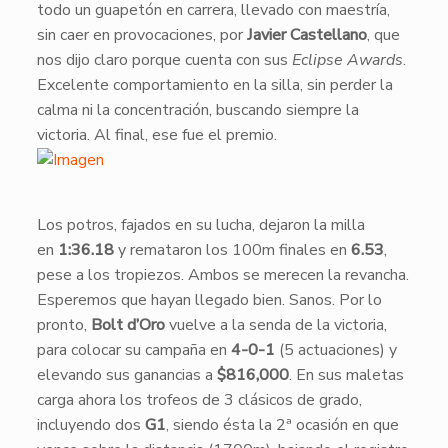
todo un guapetón en carrera, llevado con maestría,
sin caer en provocaciones, por
Javier Castellano
, que
nos dijo claro porque cuenta con sus
Eclipse Awards
.
Excelente comportamiento en la silla, sin perder la
calma ni la concentración, buscando siempre la
victoria. Al final, ese fue el premio.
Los potros, fajados en su lucha, dejaron la milla
en
1:36.18
y remataron los 100m finales en
6.53
,
pese a los tropiezos. Ambos se merecen la revancha.
Esperemos que hayan llegado bien. Sanos. Por lo
pronto,
Bolt d’Oro
vuelve a la senda de la victoria,
para colocar su campaña en
4-0-1
(5 actuaciones) y
elevando sus ganancias a
$816,000
. En sus maletas
carga ahora los trofeos de 3 clásicos de grado,
incluyendo dos
G1
, siendo ésta la 2ª ocasión en que