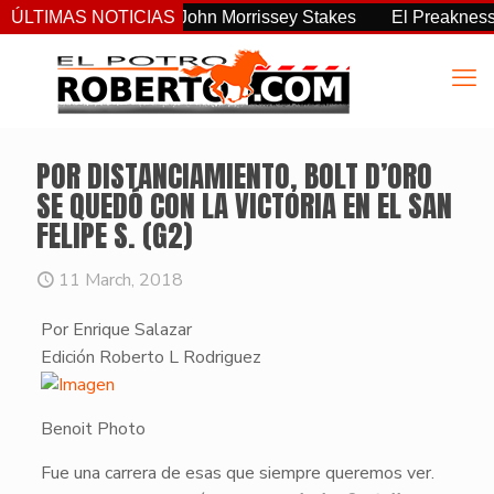
s consistente del John Morrissey Stakes
ÚLTIMAS NOTICIAS
El Preakness Stak
POR DISTANCIAMIENTO, BOLT D’ORO
SE QUEDÓ CON LA VICTORIA EN EL SAN
FELIPE S. (G2)
11 March, 2018
Por Enrique Salazar
​Edición Roberto L Rodriguez
Benoit Photo
Fue una carrera de esas que siempre queremos ver.