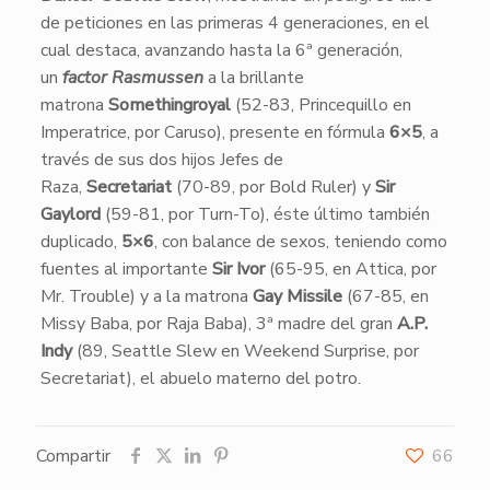
de peticiones en las primeras 4 generaciones, en el
cual destaca, avanzando hasta la 6ª generación,
un
factor Rasmussen
a la brillante
matrona
Somethingroyal
(52-83, Princequillo en
Imperatrice, por Caruso), presente en fórmula
6×5
, a
través de sus dos hijos Jefes de
Raza,
Secretariat
(70-89, por Bold Ruler) y
Sir
Gaylord
(59-81, por Turn-To), éste último también
duplicado,
5×6
, con balance de sexos, teniendo como
fuentes al importante
Sir Ivor
(65-95, en Attica, por
Mr. Trouble) y a la matrona
Gay Missile
(67-85, en
Missy Baba, por Raja Baba), 3ª madre del gran
A.P.
Indy
(89, Seattle Slew en Weekend Surprise, por
Secretariat), el abuelo materno del potro.
Compartir
66