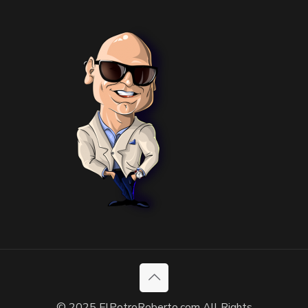
© 2025 ElPotroRoberto.com All Rights