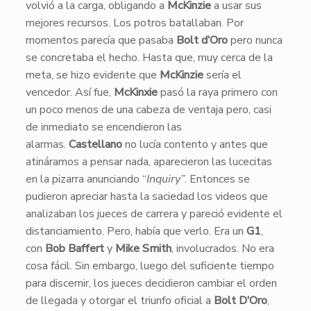
volvió a la carga, obligando a
McKinzie
a usar sus
mejores recursos. Los potros batallaban. Por
momentos parecía que pasaba
Bolt d’Oro
pero nunca
se concretaba el hecho. Hasta que, muy cerca de la
meta, se hizo evidente que
McKinzie
sería el
vencedor. Así fue,
McKinxie
pasó la raya primero con
un poco menos de una cabeza de ventaja pero, casi
de inmediato se encendieron las
alarmas.
Castellano
no lucía contento y antes que
atináramos a pensar nada, aparecieron las lucecitas
en la pizarra anunciando “
Inquiry”
. Entonces se
pudieron apreciar hasta la saciedad los videos que
analizaban los jueces de carrera y pareció evidente el
distanciamiento. Pero, había que verlo. Era un
G1
,
con
Bob Baffert
y
Mike Smith
, involucrados. No era
cosa fácil. Sin embargo, luego del suficiente tiempo
para discernir, los jueces decidieron cambiar el orden
de llegada y otorgar el triunfo oficial a
Bolt D’Oro
,