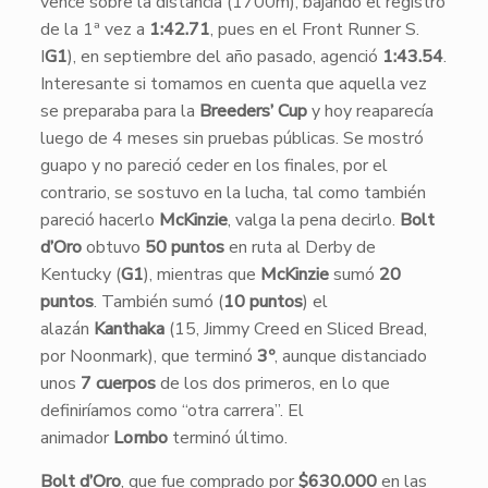
vence sobre la distancia (1700m), bajando el registro
de la 1ª vez a
1:42.71
, pues en el Front Runner S.
I
G1
), en septiembre del año pasado, agenció
1:43.54
.
Interesante si tomamos en cuenta que aquella vez
se preparaba para la
Breeders’ Cup
y hoy reaparecía
luego de 4 meses sin pruebas públicas. Se mostró
guapo y no pareció ceder en los finales, por el
contrario, se sostuvo en la lucha, tal como también
pareció hacerlo
McKinzie
, valga la pena decirlo.
Bolt
d’Oro
obtuvo
50 puntos
en ruta al Derby de
Kentucky (
G1
), mientras que
McKinzie
sumó
20
puntos
. También sumó (
10 puntos
) el
alazán
Kanthaka
(15, Jimmy Creed en Sliced Bread,
por Noonmark), que terminó
3º
, aunque distanciado
unos
7 cuerpos
de los dos primeros, en lo que
definiríamos como “otra carrera”. El
animador
Lombo
terminó último.
Bolt d’Oro
, que fue comprado por
$630.000
en las