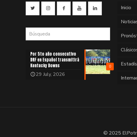
Inicio
Noticia
Pronós
Clásico
Por 5to año consecutivo
DRF en Español transmitirá
Estadí
Kentucky Downs
0
29 July, 2026
Interna
© 2025 ElPotr