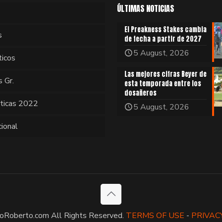
ÚLTIMAS NOTICIAS
El Preakness Stakes cambia
s
de fecha a partir de 2027
5 August, 2026
ticos
Las mejores cifras Beyer de
s Gr.
esta temporada entre los
dosañeros
sticas 2022
5 August, 2026
cional
oRoberto.com All Rights Reserved.
TERMS OF USE
-
PRIVAC