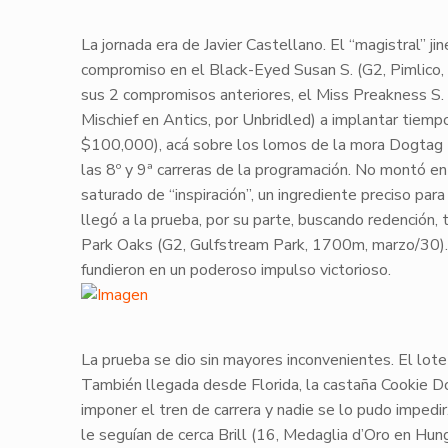
​La jornada era de
Javier Castellano
. El “magistral” j
compromiso en el
Black-Eyed Susan S.
(
G2
, Pimlic
sus 2 compromisos anteriores, el Miss Preakness S. 
Mischief en Antics, por Unbridled) a implantar tiem
$100,000
), acá sobre los lomos de la mora
Dogtag
las 8º y 9ª carreras de la programación. No montó en 
saturado de “inspiración”, un ingrediente preciso par
llegó a la prueba, por su parte, buscando redención, t
Park Oaks (
G2
, Gulfstream Park, 1700m,
marzo/30
)
fundieron en un poderoso impulso victorioso.
​La prueba se dio sin mayores inconvenientes. El lote
También llegada desde
Florida
, la castaña
Cookie D
imponer el tren de carrera y nadie se lo pudo impedi
le seguían de cerca
Brill
(16, Medaglia d’Oro en Hun