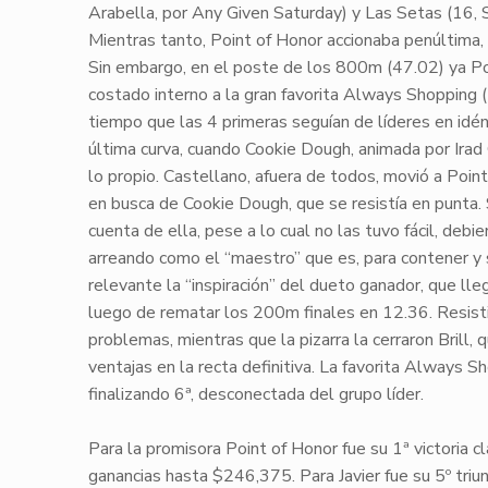
Arabella, por Any Given Saturday) y
Las Setas
(16, 
Mientras tanto,
Point of Honor
accionaba penúltima,
Sin embargo, en el poste de los 800m (
47.02
) ya
Po
costado interno a la gran favorita
Always Shopping
(
tiempo que las 4 primeras seguían de líderes en idén
última curva, cuando
Cookie Dough
, animada por
Irad 
lo propio.
Castellano
, afuera de todos, movió a
Point
en busca de
Cookie Dough
, que se resistía en punta
cuenta de ella, pese a lo cual no las tuvo fácil, deb
arreando como el “maestro” que es, para contener 
relevante la “inspiración” del dueto ganador, que ll
luego de rematar los 200m finales en
12.36
. Resis
problemas, mientras que la pizarra la cerraron
Brill
, 
ventajas en la recta definitiva. La favorita
Always Sh
finalizando 6ª, desconectada del grupo líder.
Para la promisora
Point of Honor
fue su
1ª victoria c
ganancias hasta
$246,375
. Para
Javier
fue su
5º triu