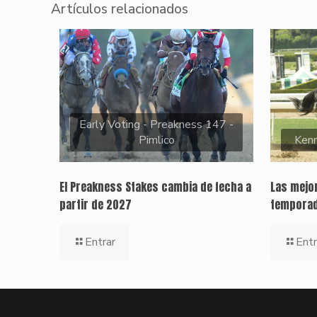
Artículos relacionados
Early Voting - Preakness 147 -
Pimlico
Kenn
El Preakness Stakes cambia de fecha a
Las mejor
partir de 2027
temporad
Entrar
Entr