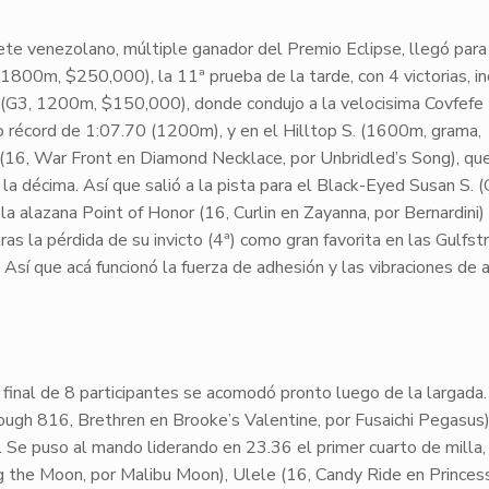
inete venezolano, múltiple ganador del Premio Eclipse, llegó para
o, 1800m,
$250,000
), la 11ª prueba de la tarde, con 4 victorias, 
(
G3
, 1200m,
$150,000
), donde condujo a la velocisima
Covfefe
po récord de
1:07.70
(1200m), y en el
Hilltop S.
(1600m, grama,
(16, War Front en Diamond Necklace, por Unbridled’s Song), que
la décima. Así que salió a la pista para el
Black-Eyed Susan S.
(
a la alazana
Point of Honor
(16, Curlin en Zayanna, por Bernardini)
ras la pérdida de su invicto (
4ª
) como gran favorita en las Gulfs
. Así que acá funcionó la fuerza de adhesión y las vibraciones de
 final de
8 participantes
se acomodó pronto luego de la largada.
ough
816, Brethren en Brooke’s Valentine, por Fusaichi Pegasus)
r. Se puso al mando liderando en
23.36
el primer cuarto de milla,
g the Moon, por Malibu Moon),
Ulele
(16, Candy Ride en Princes