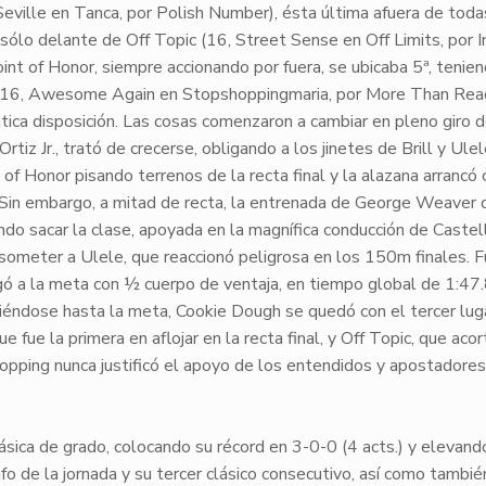
Seville en Tanca, por Polish Number), ésta última afuera de toda
 sólo delante de
Off Topic
(16, Street Sense en Off Limits, por I
int of Honor
, siempre accionando por fuera, se ubicaba 5ª, tenie
16, Awesome Again en Stopshoppingmaria, por More Than Read
tica disposición. Las cosas comenzaron a cambiar en pleno giro d
Ortiz Jr.
, trató de crecerse, obligando a los jinetes de
Brill
y
Ulel
 of Honor
pisando terrenos de la recta final y la alazana arrancó 
. Sin embargo, a mitad de recta, la entrenada de
George Weaver
d
iendo sacar la clase, apoyada en la magnífica conducción de
Castel
y someter a
Ulele
, que reaccionó peligrosa en los 150m finales. 
egó a la meta con
½ cuerpo
de ventaja, en tiempo global de
1:47
tiéndose hasta la meta,
Cookie Dough
se quedó con el tercer luga
que fue la primera en aflojar en la recta final, y
Off Topic
, que acor
opping
nunca justificó el apoyo de los entendidos y apostadores
lásica de grado
, colocando su récord en
3-0-0
(4 acts.) y elevand
nfo
de la jornada y su
tercer clásico consecutivo
, así como tambié