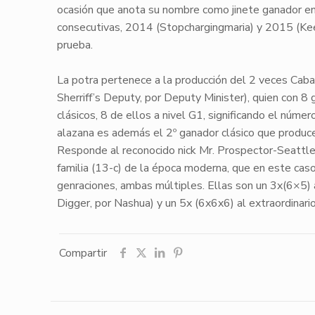
ocasión
que anota su nombre como jinete ganador en 
consecutivas,
2014
(Stopchargingmaria)
y
2015
(Kee
prueba.
La potra pertenece a la producción del 2 veces Ca
Sherriff’s Deputy, por Deputy Minister), quien con
8 
clásicos
,
8
de ellos a nivel
G1
, significando el núme
alazana es además el
2º ganador clásico
que produce 
Responde al reconocido
nick
Mr. Prospector-Seattl
familia (
13-c
) de la época moderna, que en este cas
genraciones, ambas múltiples. Ellas son un
3x
(
6×5
)
Digger, por Nashua) y un
5x
(
6x6x6
) al extraordinari
Compartir