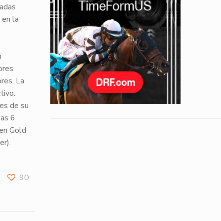
radas
 en la
n
ores
ores
. La
tivo.
es de su
tas 6
en Gold
er).
90