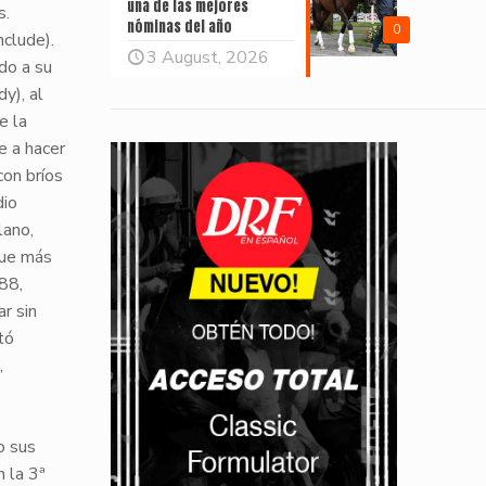
una de las mejores
s.
nóminas del año
0
nclude).
3 August, 2026
ndo a su
y), al
e la
e
a hacer
con bríos
io
lano
,
Fue más
.88
,
r sin
tó
,
o sus
n la
3ª