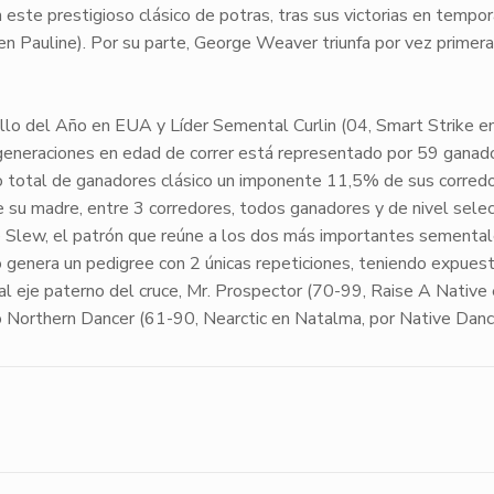
este prestigioso clásico de potras, tras sus victorias en tempo
n Pauline). Por su parte,
George Weaver
triunfa por vez primera
ballo del Año en EUA y Líder Semental
Curlin
(04, Smart Strike e
generaciones en edad de correr
está representado por
59 ganad
ro total de ganadores clásico un imponente
11,5% de sus corred
su madre, entre 3 corredores, todos ganadores y de nivel selec
e Slew
, el patrón que reúne a los dos más importantes semental
o genera un
pedigree
con 2 únicas repeticiones, teniendo expues
 al eje paterno del cruce,
Mr. Prospector
(70-99, Raise A Native 
o
Northern Dancer
(61-90, Nearctic en Natalma, por Native Danc