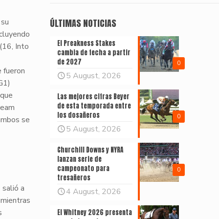
 su
ÚLTIMAS NOTICIAS
incluyendo
El Preakness Stakes
(16, Into
cambia de fecha a partir
de 2027
0
 fueron
5 August, 2026
G1
)
 que
Las mejores cifras Beyer
de esta temporada entre
tream
los dosañeros
0
 ambos se
5 August, 2026
Churchill Downs y NYRA
lanzan serie de
campeonato para
0
tresañeros
 salió a
4 August, 2026
 mientras
s
El Whitney 2026 presenta