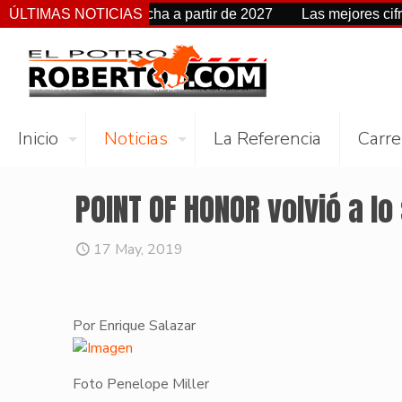
cambia de fecha a partir de 2027
ÚLTIMAS NOTICIAS
Las mejores cifras Beyer
Inicio
Noticias
La Referencia
Carre
POINT OF HONOR volvió a lo
17 May, 2019
Por Enrique Salazar
Foto Penelope Miller