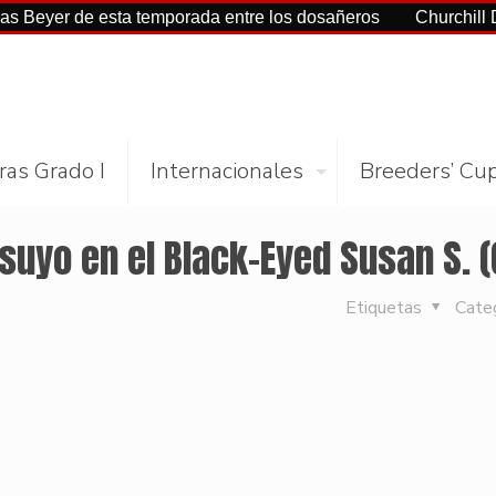
 de esta temporada entre los dosañeros
Churchill Downs y 
ras Grado I
Internacionales
Breeders’ Cu
 suyo en el Black-Eyed Susan S. (
Etiquetas
Cate