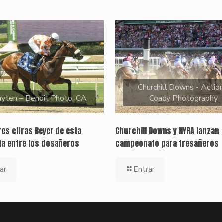
Churchill Downs - Action
yten – Benoit Photo, CA
Coady Photography
es cifras Beyer de esta
Churchill Downs y NYRA lanzan 
a entre los dosañeros
campeonato para tresañeros
ar
Entrar