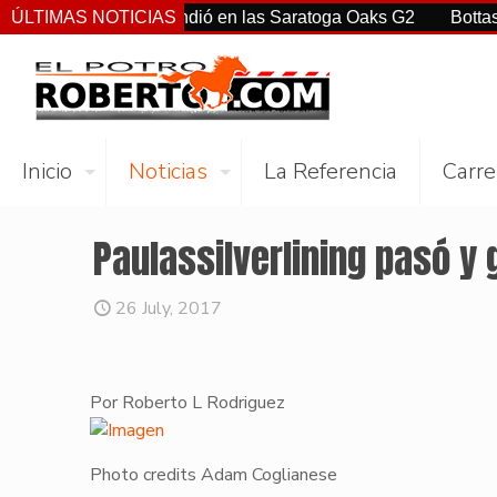
Ortiz Jr. sorprendió en las Saratoga Oaks G2
ÚLTIMAS NOTICIAS
Bottas, Franc
Inicio
Noticias
La Referencia
Carre
Paulassilverlining pasó y 
26 July, 2017
Por Roberto L Rodriguez
Photo credits Adam Coglianese