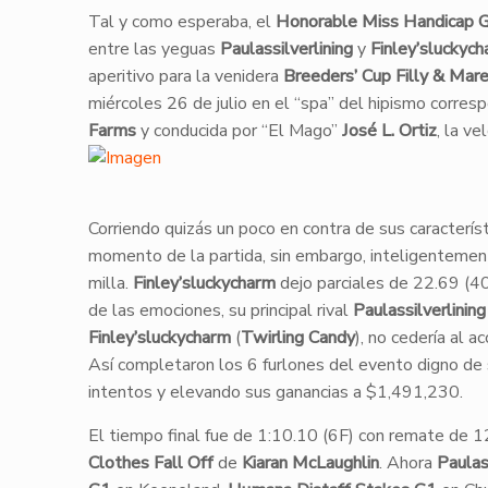
​Tal y como esperaba, el
Honorable Miss Handicap 
entre las yeguas
Paulassilverlining
y
Finley’sluckyc
aperitivo para la venidera
Breeders’ Cup Filly & Mare
miércoles 26 de julio en el “spa” del hipismo corres
Farms
y conducida por “El Mago”
José L. Ortiz
, la ve
​Corriendo quizás un poco en contra de sus caracterís
momento de la partida, sin embargo, inteligentemente
milla.
Finley’sluckycharm
dejo parciales de 22.69 (40
de las emociones, su principal rival
Paulassilverlining
Finley’sluckycharm
(
Twirling Candy
), no cedería al a
Así completaron los 6 furlones del evento digno de
intentos y elevando sus ganancias a $1,491,230.
El tiempo final fue de 1:10.10 (6F) con remate de 12
Clothes Fall Off
de
Kiaran McLaughlin
. Ahora
Paulas