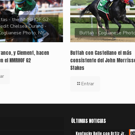
ttas - the NMRHOF G2-
redit Chelsea Durand -
Coglianese Photo, NY.
Buttah - Coglianese Phot
ranco, y Clement, hacen
Buttah con Castellano el más
en el NMRHOF G2
consistente del John Morriss
Stakes
ar
Entrar
ÚLTIMAS NOTICIAS
Kentucky Belle con Ortiz Jr.