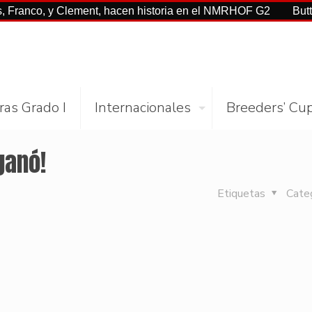
o, y Clement, hacen historia en el NMRHOF G2
Buttah con C
ras Grado I
Internacionales
Breeders’ Cu
ganó!
Etiquetas
Cate