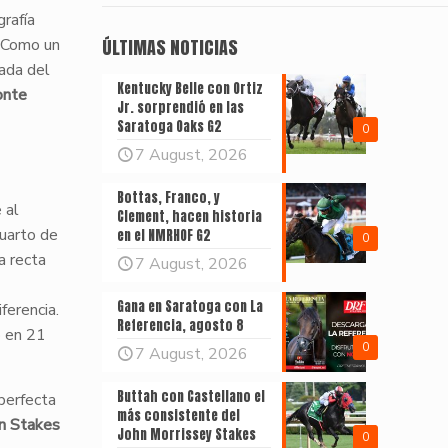
rafía
. Como un
ÚLTIMAS NOTICIAS
nada del
Kentucky Belle con Ortiz
onte
Jr. sorprendió en las
Saratoga Oaks G2
0
7 August, 2026
Bottas, Franco, y
 al
Clement, hacen historia
cuarto de
en el NMRHOF G2
0
a recta
7 August, 2026
Gana en Saratoga con La
ferencia.
Referencia, agosto 8
o en 21
0
7 August, 2026
Buttah con Castellano el
perfecta
más consistente del
n Stakes
John Morrissey Stakes
0