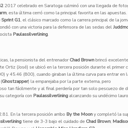
G2
2017 celebrado en Saratoga culminó con una llegada de fotog
harm
, esta última cerró como la principal favorita en las apuestas
 Sprint G1
, el clásico marcado como la carrera principal de la jor
pondió con una victoria para la defensora de las sedas del
Juddm
locista
Paulassilverlining
.
ticas, la pensionista del entrenador
Chad Brown
brincó excelente
 Ortiz (José) se ubicó en la tercera posición durante el primer 
0) y 45.46 (800), cuando giraban la última curva para entrar en l
(
Ghostzapper
) la emparejaba por la parte externa, pero
coso tan fácilmente y al final perder
í
a por tan solo pescuezo de di
 su categoría con
Paulassilverlining
alcanzando su undécimo laur
.81. En la tercera posición arribo
By the Moon
y completó la su
silverlining
tiene de 3-3 bajo el cuidado de
Chad Brown
;
Madiso