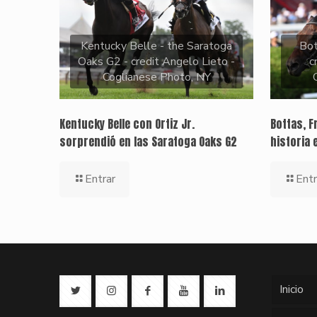
Kentucky Belle - the Saratoga
Bo
Oaks G2 - credit Angelo Lieto -
c
Coglianese Photo, NY
Kentucky Belle con Ortiz Jr.
Bottas, F
sorprendió en las Saratoga Oaks G2
historia 
Entrar
Entr
Inicio