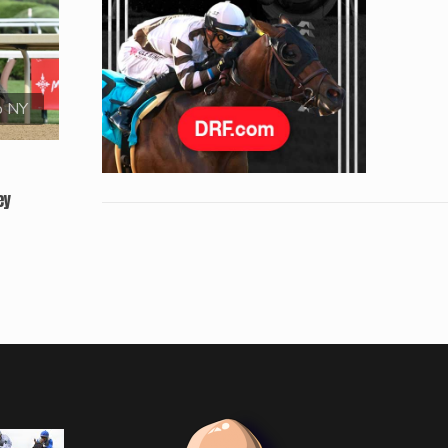
o NY
ey