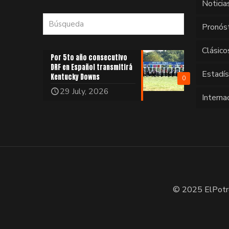
Noticia
Pronós
Clásico
Por 5to año consecutivo
DRF en Español transmitirá
Estadí
Kentucky Downs
0
29 July, 2026
Interna
© 2025 ElPotr