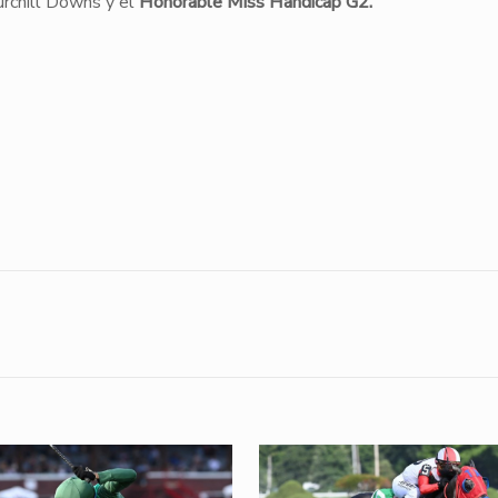
rchill Downs y el
Honorable Miss Handicap G2.