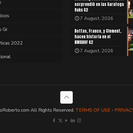
s
sorprendió en las Saratoga
Oaks G2
ticos
7 August, 2026
s Gr.
Bottas, Franco, y Clement,
hacen historia en el
NMRHOF G2
sticas 2022
7 August, 2026
cional
oRoberto.com All Rights Reserved.
TERMS OF USE
-
PRIVAC