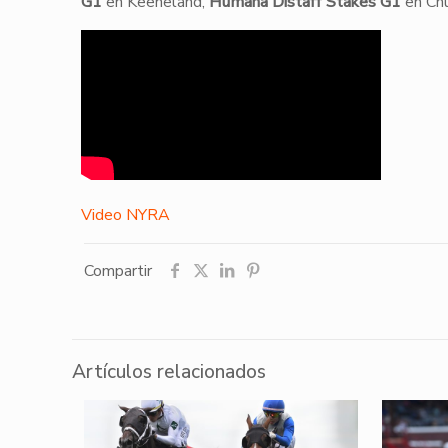
G1
en Keeneland,
Humana Distaff Stakes G1
en Chu
Video NYRA
Compartir
Artículos relacionados