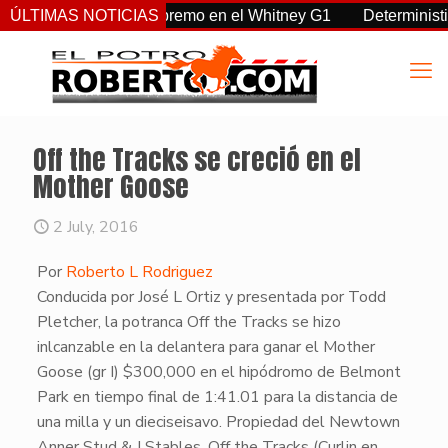
a, Sovereignty supremo en el Whitney G1
ÚLTIMAS NOTICIAS
Deterministic: hér
Off the Tracks se creció en el
Mother Goose
2 July, 2016
Por
Roberto L Rodriguez
​Conducida por José L Ortiz y presentada por Todd
Pletcher, la potranca Off the Tracks se hizo
inlcanzable en la delantera para ganar el Mother
Goose (gr I) $300,000 en el hipódromo de Belmont
Park en tiempo final de 1:41.01 para la distancia de
una milla y un dieciseisavo. Propiedad del Newtown
Anner Stud & J Stables, Off the Tracks (Curlin en