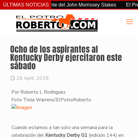
 el más consistente del John Morrissey Stakes
ÚLTIMAS NOTICIAS
El Preaknes
Ocho de los aspirantes al
Kentucky Derby ejercitaron este
sábado
28 April, 2018
Por Roberto L Rodriguez
Foto Tricia Warrens/ElPotroRoberto
​Cuando estamos a tan solo una semana para la
celebración del
Kentucky Derby G1
(edición 144) en