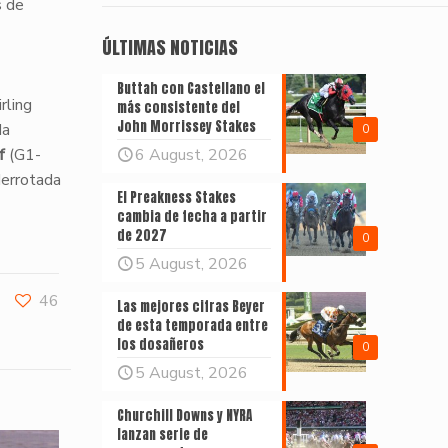
s de
ÚLTIMAS NOTICIAS
Buttah con Castellano el
rling
más consistente del
John Morrissey Stakes
da
0
f
(G1-
6 August, 2026
derrotada
El Preakness Stakes
cambia de fecha a partir
de 2027
0
5 August, 2026
46
Las mejores cifras Beyer
de esta temporada entre
los dosañeros
0
5 August, 2026
Churchill Downs y NYRA
lanzan serie de