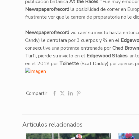
publicación británica
At the Races
. “Fue muy emocio
Newspaperofrecord
la posibilidad de correr en Europ
frustrante ver que la carrera de preparatoria no le dio
Newspaperofrecord
vio caer su invicto hasta enton
Candy) le derrotara por 3 cuerpos y ¾ en el
Edgewo
consecutiva una potranca entrenada por
Chad Brown
Turf), pierde su invicto en el
Edgewood Stakes
, ant
en el 2018 por
Toinette
(Scat Daddy) por apenas p
Compartir
Artículos relacionados