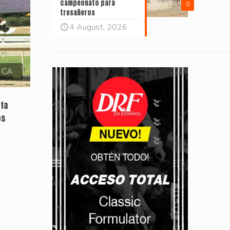
campeonato para
0
tresañeros
4 August, 2026
, CA
sta
os