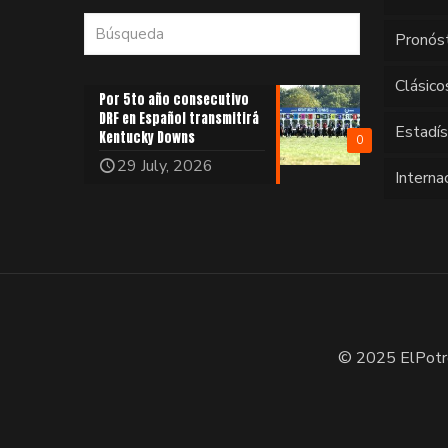
Pronós
Clásico
Por 5to año consecutivo
DRF en Español transmitirá
Estadí
Kentucky Downs
0
29 July, 2026
Interna
© 2025 ElPotr