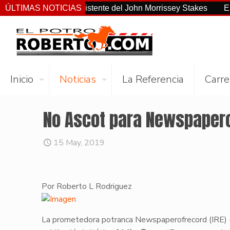
o el más consistente del John Morrissey Stakes
ÚLTIMAS NOTICIAS
El Preakne
Inicio
Noticias
La Referencia
Carre
No Ascot para Newspaper
15 May, 2019
Por Roberto L Rodriguez
​La prometedora potranca Newspaperofrecord (IRE) (