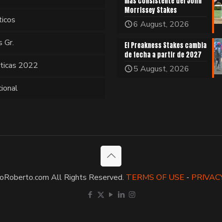
más consistente del John
Morrissey Stakes
ticos
6 August, 2026
s Gr.
El Preakness Stakes cambia
de fecha a partir de 2027
sticas 2022
5 August, 2026
cional
oRoberto.com All Rights Reserved.
TERMS OF USE
-
PRIVAC