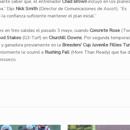
nante saber que, el entrenador
Chad Brown
incluyó en los plane
a.” Dijo
Nick Smith
(Director de Comunicaciones de Ascot). “Es
 la confianza suficiente mantener el plan inicial.”
ces en tres salidas el pasado 3 mayo, cuando
Concrete Rose
(Twi
od Stakes
(G3-Turf) en
Churchill Downs
. Por segunda tempora
y ganadora previamente en la
Breeders’ Cup Juvenile Fillies Tur
eriormente le ocurrió a
Rushing Fall
(More Than Ready) que fue 
escuezo.