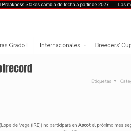
ss Stakes cambia de fecha a partir de 2027
Las mejores cif
ras Grado I
Internacionales
Breeders’ Cu
ofrecord
Etiquetas
Cate
Lope de Vega (IRE)) no participará en
Ascot
el próximo mes seg