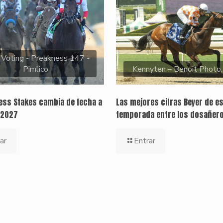
 Voting - Preakness 147 -
Pimlico
Kennyten – Benoit Photo
ness Stakes cambia de fecha a
Las mejores cifras Beyer de e
 2027
temporada entre los dosañer
ar
Entrar