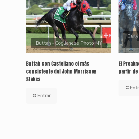
Early
Buttah - Coglianese Photo NY
Buttah con Castellano el más
El Preak
consistente del John Morrissey
partir de
Stakes
Entr
Entrar