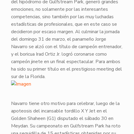
del hipódromo de
Gulfstream Park
, generó grandes
emociones, no solamente por las interesantes
competencias, sino también por las muy luchadas
estadísticas de profesionales, que en este caso se
decidieron por escaso margen. Al culminar la jornada
del domingo 31 de marzo, el panameño
Jorge
Navarro
se alzó con el título de campeón entrenador,
y el boricua
Irad Ortiz Jr.
logró coronarse como
campeón jinete en un final espectacular. Para ambos
ha sido su primer título en el prestigioso meeting del
sur de la Florida.
​Navarro
tiene otro motivo para celebrar, luego de la
apoteosis del incansable tordillo
X Y Jet
en el
Golden Shaheen (G1) disputado el sábado 30 en
Meydan. Su campeonato en
Gulfstream Park
ha roto
una seguidilla de 15 estadísticas obtenidas por su