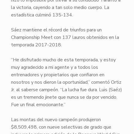
hizo lo imposible por llevar a su conducido
Taranto
a
la victoria, cayendo a tan solo medio cuerpo. La
estadística culminó 135-134.
Sáez
mantiene el récord de triunfos para un
Championship Meet
con 137 lauros obtenidos en la
temporada 2017-2018.
“He disfrutado mucho de esta temporada, y estoy
muy agradecido a mi agente y a todos los
entrenadores y propietarios que confiaron en
nosotros y nos dieron la oportunidad,” comentó
Ortiz
Jr.
al saberse campeón. “La lucha fue dura.
Luis (Saéz)
es un tremendo jinete que nunca se da por vencido.
Fue un final emocionante.”
Las montas del nuevo campeón produjeron
$8,509,498, con nueve selectivas de grado que