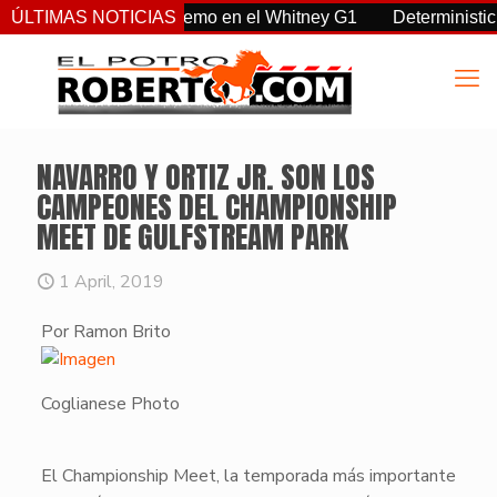
 Sovereignty supremo en el Whitney G1
ÚLTIMAS NOTICIAS
Deterministic: héroe
NAVARRO Y ORTIZ JR. SON LOS
CAMPEONES DEL CHAMPIONSHIP
MEET DE GULFSTREAM PARK
1 April, 2019
Por Ramon Brito
Coglianese Photo
El
Championship Meet
, la temporada más importante