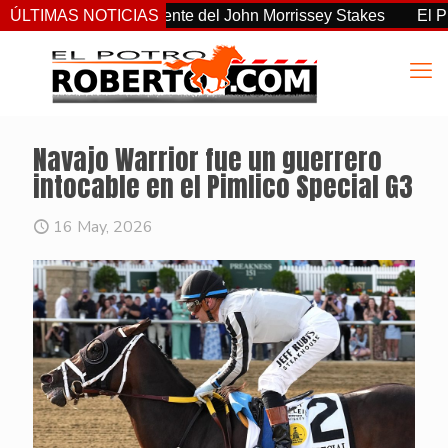
o el más consistente del John Morrissey Stakes
ÚLTIMAS NOTICIAS
El Preaknes
Navajo Warrior fue un guerrero
intocable en el Pimlico Special G3
16 May, 2026