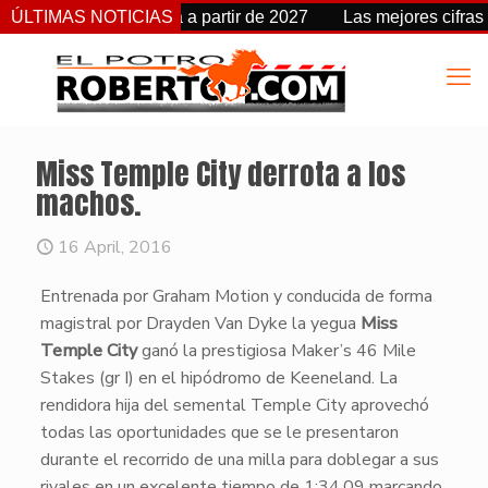
cambia de fecha a partir de 2027
ÚLTIMAS NOTICIAS
Las mejores cifras Beyer 
Miss Temple City derrota a los
machos.
16 April, 2016
Entrenada por Graham Motion y conducida de forma
magistral por Drayden Van Dyke la yegua
Miss
Temple City
ganó la prestigiosa Maker’s 46 Mile
Stakes (gr I) en el hipódromo de Keeneland. La
rendidora hija del semental Temple City aprovechó
todas las oportunidades que se le presentaron
durante el recorrido de una milla para doblegar a sus
rivales en un excelente tiempo de 1:34.09 marcando