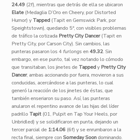
24.49
(2f), mientras que detrás de ella se ubicaron
Elate
(Medaglia D’Oro en Cheery, por Distorted
Humor) y
Tapped
(Tapit en Gemswick Park, por
Speightstown), quedando 5ª, con visibles problemas
de tráfico la cotizada
Pretty City Dancer
(Tapit en
Pretty City, por Carson City). Sin cambios, las
punteras pasaron los 4
furlongs
en
49.32
. Sin
embargo, en ese punto, tal vez notando lo cómodo
que transitaban, los jinetes de
Tapped
y
Pretty City
Dancer
, ambas accionando por fuera, movieron a sus
conducidas, acercándose a las punteras, lo cual
generó la reacción de los jinetes de éstas, que
también enseriaron su paso. Así, las punteras
anularon el repentino avance de las hijas del líder
padrillo
Tapit
(01, Pulpit en Tap Your Heels, por
Unbridled) y se solidificaron en punta, dejando un
tercer parcial de
1:14.06
(6f) y se enrumbaron a la
recta final, siempre con
Someday Soon
dominando.