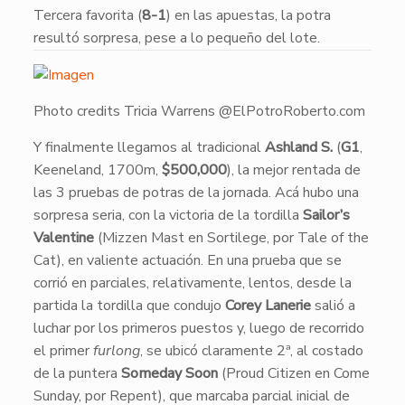
Tercera favorita (
8-1
) en las apuestas, la potra
resultó sorpresa, pese a lo pequeño del lote.
Photo credits Tricia Warrens @ElPotroRoberto.com
​Y finalmente llegamos al tradicional
Ashland S.
(
G1
,
Keeneland, 1700m,
$500,000
), la mejor rentada de
las 3 pruebas de potras de la jornada. Acá hubo una
sorpresa seria, con la victoria de la tordilla
Sailor’s
Valentine
(Mizzen Mast en Sortilege, por Tale of the
Cat), en valiente actuación. En una prueba que se
corrió en parciales, relativamente, lentos, desde la
partida la tordilla que condujo
Corey Lanerie
salió a
luchar por los primeros puestos y, luego de recorrido
el primer
furlong
, se ubicó claramente 2ª, al costado
de la puntera
Someday Soon
(Proud Citizen en Come
Sunday, por Repent), que marcaba parcial inicial de