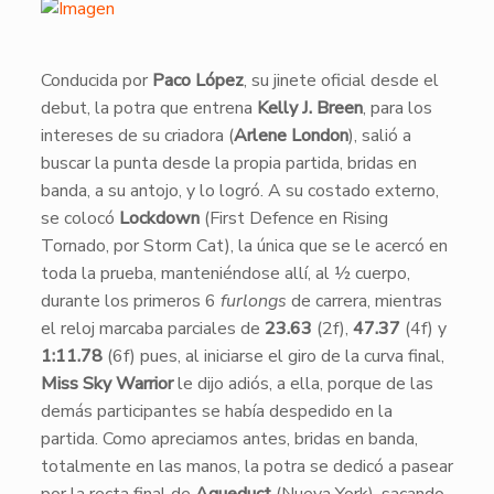
​​Conducida por
Paco López
, su jinete oficial desde el
debut, la potra que entrena
Kelly J. Breen
, para los
intereses de su criadora (
Arlene London
), salió a
buscar la punta desde la propia partida, bridas en
banda, a su antojo, y lo logró. A su costado externo,
se colocó
Lockdown
(First Defence en Rising
Tornado, por Storm Cat), la única que se le acercó en
toda la prueba, manteniéndose allí, al ½ cuerpo,
durante los primeros 6
furlongs
de carrera, mientras
el reloj marcaba parciales de
23.63
(2f),
47.37
(4f) y
1:11.78
(6f) pues, al iniciarse el giro de la curva final,
Miss Sky Warrior
le dijo adiós, a ella, porque de las
demás participantes se había despedido en la
partida. Como apreciamos antes, bridas en banda,
totalmente en las manos, la potra se dedicó a pasear