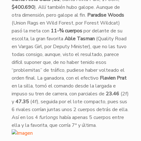
$400.690
). Allí también hubo galope. Aunque de
otra dimensión, pero galope al fin.
Paradise Woods
(Union Rags en Wild Forest, por Forest Wildcat)
pasó la meta con
11-¾ cuerpos
por delante de su
escolta, la gran favorita
Able Tasman
(Quality Road
en Vargas Girl, por Deputy Minister), que no las tuvo
todas consigo, aunque, visto el resultado, parece
difícil suponer que, de no haber tenido esos
“problemitas” de tráfico, pudiese haber volteado el
orden final. La ganadora, con el efectivo
Flavien Prat
en la silla, tomó el comando desde la largada e
impuso su tren de carrera, con parciales de
23.46
(2f)
y
47.35
(4f), seguida por el lote compacto, pues sus
6 rivales corrían juntas unos 2 cuerpos detrás de ella.
Así en los 4
furlongs
había apenas 5 cuerpos entre
ella y la favorita, que corría 7ª y última.