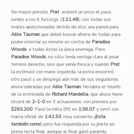
​​Sin mayor presión,
Prat
aceleró un poco el paso
rumbo a los 6
furlongs
(
1:11.48
), con todas sus
rivales apelotonadas detrás de ella, una pared para
Able Tasman
que debió buscar afuera de todas para
poder intentar su remate en contra de
Paradise
Woods
, a todas éstas la única enemiga. Pero
Paradise Woods
, no sólo tenía ventaja clara al pisar
terreno derecho, sino que venía fresca y cuando
Prat
la estimuló con mano izquierda, la potra encontró
otro pasó y se despegó aún más de sus seguidoras,
ahora lideradas por
Able Tasman
. Notable el triunfo
de la entrenada de
Richard Mandella
, que ahora tiene
récord de
2-1-0
en 3 actuaciones, con premios por
$283.200
. Pasó la milla (8f) en
1:36.07
y cerró con
marca oficial de
1:42.53
, muy solvente
. ¡Esta
también corre!
, pero fue requerida por su jinete en
plena recta final, aunque al final ganó parando.