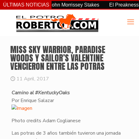
 consistente del John Morrissey Stakes
ÚLTIMAS NOTICIAS
El Preakness Stakes
MISS SKY WARRIOR, PARADISE
WOODS Y SAILOR’S VALENTINE
VENCIERON ENTRE LAS POTRAS
11 April, 2017
Camino al #KentuckyOaks
Por Enrique Salazar
Photo credits Adam Coglianese
Las potras de 3 años también tuvieron una jornada