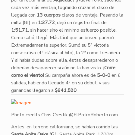
por la recta final de
Aqueduct
(Nueva York), sacando
cada vez más ventaja, logrando cruzar el disco de
llegada con
13 cuerpos
claros de ventaja. Pasando la
milla (8f) en
1:37.72
, dejó un registro final de
1:51.71
, sin hacer sino el mínimo esfuerzo posible.
Como salió, llegó. Más fácil que un briseo pareció.
Extremadamente superior. Sumó su 5ª victoria
consecutiva (4ª clásica al hilo), la 2ª como tresañera.
Y si había dudas sobre ella, éstas desaparecieron o
deberían desaparecer si aún no la han visto.
¡Corre
como el viento!
Su campaña ahora es de
5-0-0
en 6
salidas, habiendo llegado 4ª en su debut, y sus
ganancias llegaron a
$641,590
.
Photo credits Chris Crestik @ElPotroRoberto.com
​Antes, en terreno californiano, se habían corrido las
Santa Anita Oaks
(
G1
, Santa Anita Park, 1700m,