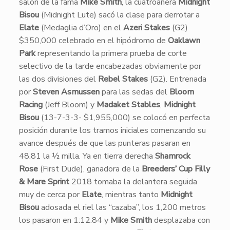
salón de la fama
Mike Smith
, la cuatroañera
Midnight
Bisou
(Midnight Lute) sacó la clase para derrotar a
Elate
(Medaglia d’Oro) en el
Azeri Stakes
(G2)
$350,000 celebrado en el hipódromo de
Oaklawn
Park
representando la primera prueba de corte
selectivo de la tarde encabezadas obviamente por
las dos divisiones del
Rebel Stakes
(G2). Entrenada
por
Steven Asmussen
para las sedas del
Bloom
Racing
(Jeff Bloom) y
Madaket Stables
,
Midnight
Bisou
(13-7-3-3- $1,955,000) se colocó en perfecta
posición durante los tramos iniciales comenzando su
avance después de que las punteras pasaran en
48.81 la ½ milla. Ya en tierra derecha
Shamrock
Rose
(First Dude), ganadora de la
Breeders’ Cup Filly
& Mare Sprint
2018 tomaba la delantera seguida
muy de cerca por
Elate
, mientras tanto
Midnight
Bisou
adosada el riel las “cazaba”, los 1,200 metros
los pasaron en 1:12.84 y
Mike Smith
desplazaba con