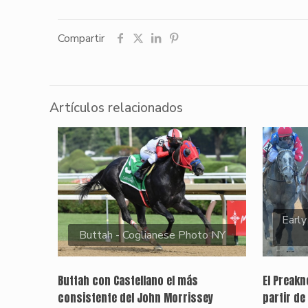
Compartir
Artículos relacionados
Early
Buttah - Coglianese Photo NY
Buttah con Castellano el más
El Preak
consistente del John Morrissey
partir de