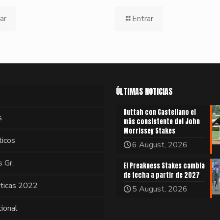
ar
Entrar
ÚLTIMAS NOTICIAS
Buttah con Castellano el
s
más consistente del John
Morrissey Stakes
ticos
6 August, 2026
s Gr.
El Preakness Stakes cambia
de fecha a partir de 2027
sticas 2022
5 August, 2026
cional