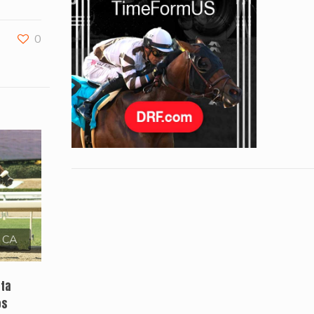
0
, CA
sta
os