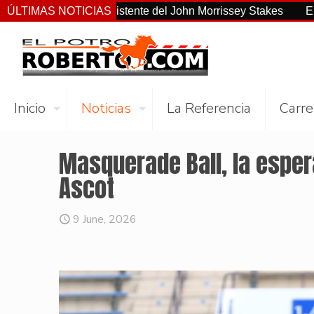
 el más consistente del John Morrissey Stakes
ÚLTIMAS NOTICIAS
El Preakness
Inicio
Noticias
La Referencia
Carre
Masquerade Ball, la esper
Ascot
9 June, 2026