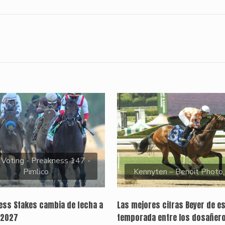
 Voting - Preakness 147 -
Pimlico
Kennyten – Benoit Photo
ness Stakes cambia de fecha a
Las mejores cifras Beyer de e
 2027
temporada entre los dosañer