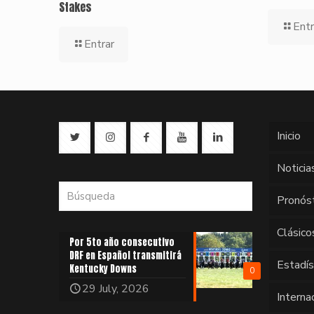
Stakes
Entr
Entrar
Inicio
Noticia
Pronós
Clásico
Por 5to año consecutivo
DRF en Español transmitirá
Estadí
Kentucky Downs
0
29 July, 2026
Interna