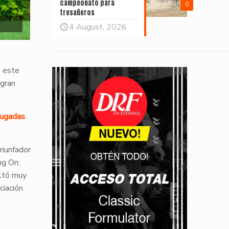
campeonato para
0
tresañeros
4 August, 2026
e este
 gran
jugadas
riunfador
ng On;
oltó muy
ciación