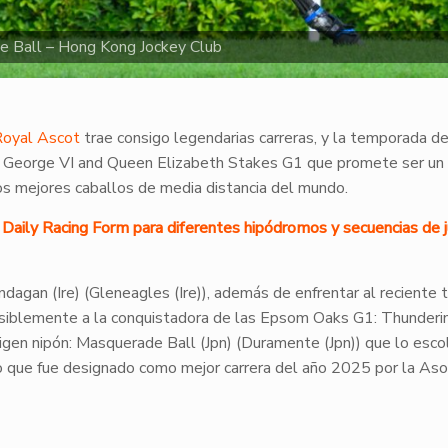
 Ball – Hong Kong Jockey Club
Royal Ascot
trae consigo legendarias carreras, y la temporada d
ing George VI and Queen Elizabeth Stakes G1 que promete ser un
los mejores caballos de media distancia del mundo.
de Daily Racing Form para diferentes hipódromos y secuencias de 
gan (Ire) (Gleneagles (Ire)), además de enfrentar al reciente t
siblemente a la conquistadora de las Epsom Oaks G1: Thunderi
igen nipón: Masquerade Ball (Jpn) (Duramente (Jpn)) que lo esc
 que fue designado como mejor carrera del año 2025 por la Aso