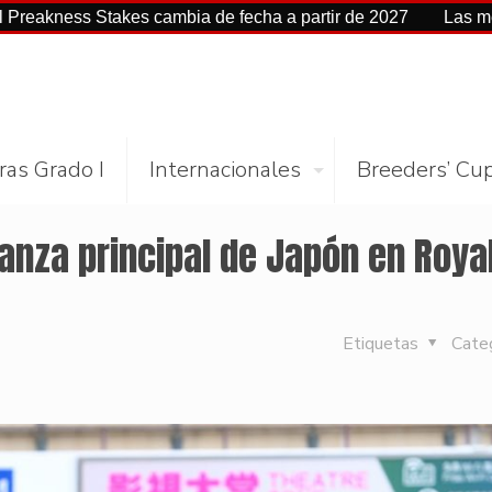
 Stakes cambia de fecha a partir de 2027
Las mejores cifr
ras Grado I
Internacionales
Breeders’ Cu
anza principal de Japón en Roya
Etiquetas
Cate