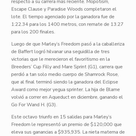
respecto a su carrera más reciente.
Mopotism
,
Escape Clause
y
Paradise Woods
completaron el
lote. El tiempo agenciado por la ganadora fue de
1:22.34 para los 1400 metros, con remate de 13.27
para los 200 finales.
Luego de que
Marley’s Freedom
pasó a la caballeriza
de Baffert logró hilvanar una seguidilla de tres
victorias que le merecieron el favoritismo en la
Breeders’ Cup Filly and Mare Sprint (G1), carrera que
perdió a tan solo medio cuerpo de
Shamrock Rose
,
que al final terminó siendo la ganadora del Eclipse
Award como mejor yegua sprinter. La hija de
Blame
volvió a correr en Aqueduct en diciembre, ganando el
Go For Wand H. (G3).
Este octavo triunfo en 15 salidas para
Marley’s
Freedom
le representó un premio de $120,000 que
eleva sus ganancias a $935,935. La nieta materna de