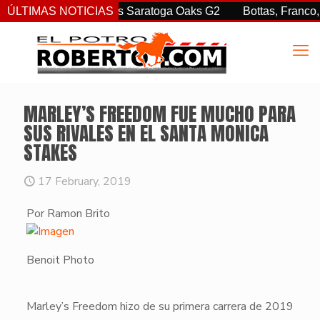
 Jr. sorprendió en las Saratoga Oaks G2
ÚLTIMAS NOTICIAS
Bottas, Franco, y 
MARLEY’S FREEDOM FUE MUCHO PARA
SUS RIVALES EN EL SANTA MONICA
STAKES
17 February, 2019
Por Ramon Brito
Benoit Photo
Marley’s Freedom
hizo de su primera carrera de 2019