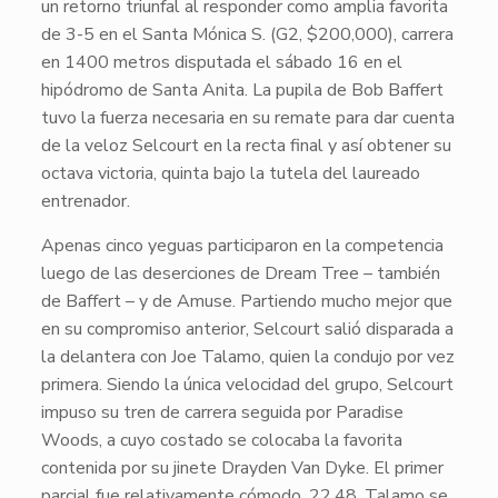
un retorno triunfal al responder como amplia favorita
de 3-5 en el
Santa Mónica S.
(G2, $200,000), carrera
en 1400 metros disputada el sábado 16 en el
hipódromo de Santa Anita. La pupila de
Bob Baffert
tuvo la fuerza necesaria en su remate para dar cuenta
de la veloz
Selcourt
en la recta final y así obtener su
octava victoria, quinta bajo la tutela del laureado
entrenador.
Apenas cinco yeguas participaron en la competencia
luego de las deserciones de
Dream Tree
– también
de Baffert – y de
Amuse
. Partiendo mucho mejor que
en su compromiso anterior,
Selcourt
salió disparada a
la delantera con Joe Talamo, quien la condujo por vez
primera. Siendo la única velocidad del grupo,
Selcourt
impuso su tren de carrera seguida por
Paradise
Woods
, a cuyo costado se colocaba la favorita
contenida por su jinete
Drayden Van Dyke
. El primer
parcial fue relativamente cómodo, 22.48. Talamo se