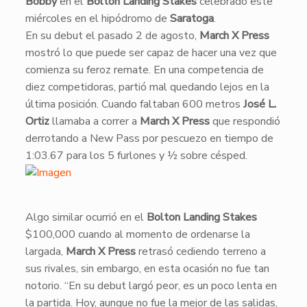
Bobby
en el
Bolton Landing Stakes
celebrado este
miércoles en el hipódromo de
Saratoga
.
​En su debut el pasado 2 de agosto,
March X Press
mostró lo que puede ser capaz de hacer una vez que
comienza su feroz remate. En una competencia de
diez competidoras, partió mal quedando lejos en la
última posición. Cuando faltaban 600 metros
José L.
Ortiz
llamaba a correr a
March X Press
que respondió
derrotando a New Pass por pescuezo en tiempo de
1:03.67 para los 5 furlones y ½ sobre césped.
​Algo similar ocurrió en el
Bolton Landing Stakes
$100,000 cuando al momento de ordenarse la
largada,
March X Press
retrasó cediendo terreno a
sus rivales, sin embargo, en esta ocasión no fue tan
notorio. “En su debut largó peor, es un poco lenta en
la partida. Hoy, aunque no fue la mejor de las salidas,