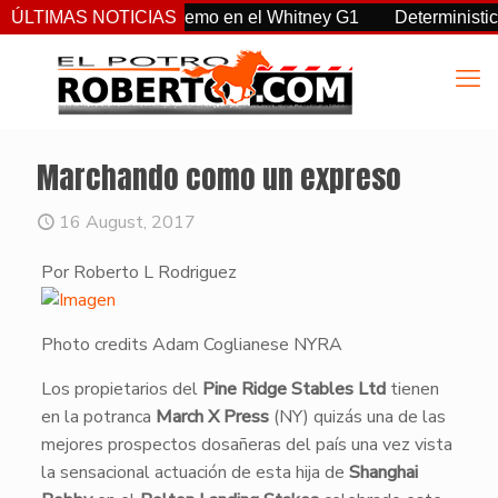
a, Sovereignty supremo en el Whitney G1
ÚLTIMAS NOTICIAS
Deterministic: hér
Marchando como un expreso
16 August, 2017
Por Roberto L Rodriguez
Photo credits Adam Coglianese NYRA
​Los propietarios del
Pine Ridge Stables Ltd
tienen
en la potranca
March X Press
(NY) quizás una de las
mejores prospectos dosañeras del país una vez vista
la sensacional actuación de esta hija de
Shanghai