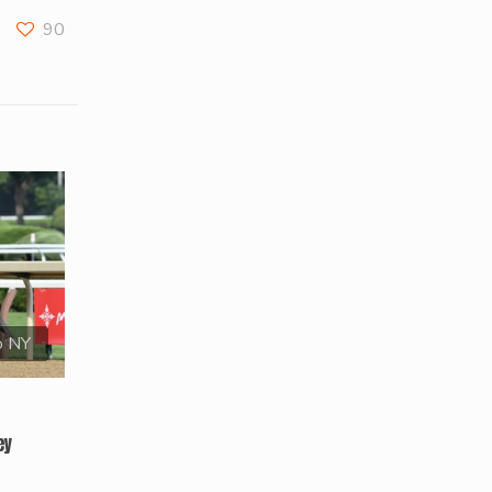
90
o NY
ey