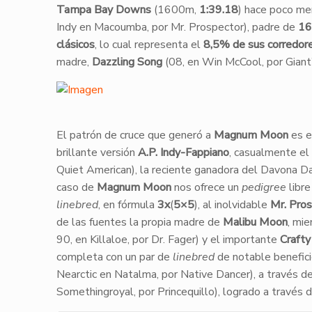
Tampa Bay Downs
(1600m,
1:39.18
) hace poco men
Indy en Macoumba, por Mr. Prospector), padre de
16
clásicos
, lo cual representa el
8,5% de sus corredor
madre,
Dazzling Song
(08, en Win McCool, por Giant
​El patrón de cruce que generó a
Magnum Moon
es e
brillante versión
A.P. Indy-Fappiano
, casualmente el
Quiet American), la reciente ganadora del Davona Da
caso de
Magnum Moon
nos ofrece un
pedigree
libre
linebred
, en fórmula
3x
(
5×5
), al inolvidable
Mr. Pro
de las fuentes la propia madre de
Malibu Moon
, mi
90, en Killaloe, por Dr. Fager) y el importante
Crafty
completa con un par de
linebred
de notable benefici
Nearctic en Natalma, por Native Dancer), a través de
Somethingroyal, por Princequillo), logrado a través 