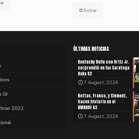
ar
Entrar
ÚLTIMAS NOTICIAS
Kentucky Belle con Ortiz Jr.
s
sorprendió en las Saratoga
Oaks G2
ticos
7 August, 2026
s Gr.
Bottas, Franco, y Clement,
hacen historia en el
NMRHOF G2
sticas 2022
7 August, 2026
cional