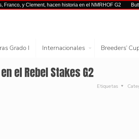
, y Clement, hacen historia en el NMRHOF G2
Buttah con C
ras Grado I
Internacionales
Breeders’ Cu
n el Rebel Stakes G2
Etiquetas
Cate