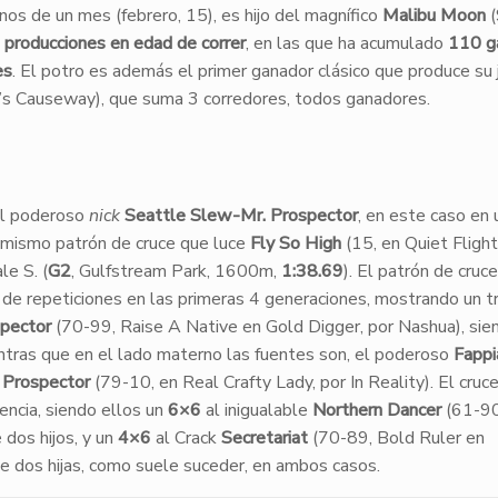
os de un mes (febrero, 15), es hijo del magnífico
Malibu Moon
(
 producciones en edad de correr
, en las que ha acumulado
110 g
es
. El potro es además el primer ganador clásico que produce su
’s Causeway), que suma 3 corredores, todos ganadores.
l poderoso
nick
Seattle Slew-Mr. Prospector
, en este caso en 
 mismo patrón de cruce que luce
Fly So High
(15, en Quiet Flight
le S. (
G2
, Gulfstream Park, 1600m,
1:38.69
). El patrón de cruce
 de repeticiones en las primeras 4 generaciones, mostrando un tr
spector
(70-99, Raise A Native en Gold Digger, por Nashua), sie
entras que en el lado materno las fuentes son, el poderoso
Fappi
 Prospector
(79-10, en Real Crafty Lady, por In Reality). El cruc
encia, siendo ellos un
6×6
al inigualable
Northern Dancer
(61-90
 dos hijos, y un
4×6
al Crack
Secretariat
(70-89, Bold Ruler en
de dos hijas, como suele suceder, en ambos casos.