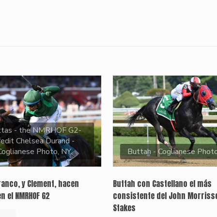
ttas - the NMRHOF G2-
redit Chelsea Durand -
Coglianese Photo, NY.
Buttah - Coglianese Phot
ranco, y Clement, hacen
Buttah con Castellano el más
en el NMRHOF G2
consistente del John Morriss
Stakes