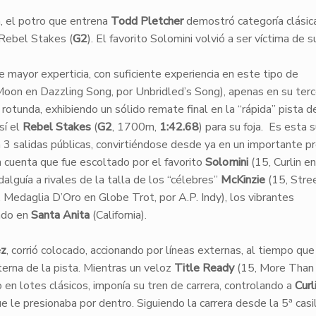
a, el potro que entrena
Todd Pletcher
demostró categoría clásica
 Rebel Stakes (
G2
). El favorito Solomini volvió a ser víctima de 
mayor experticia, con suficiente experiencia en este tipo de
oon en Dazzling Song, por Unbridled’s Song), apenas en su terc
rotunda, exhibiendo un sólido remate final en la “rápida” pista d
sí el
Rebel Stakes
(
G2
, 1700m,
1:42.68
) para su foja. Es esta 
en 3 salidas públicas, convirtiéndose desde ya en un importante 
n cuenta que fue escoltado por el favorito
Solomini
(15, Curlin en
alguía a rivales de la talla de los “célebres”
McKinzie
(15, Stre
 Medaglia D’Oro en Globe Trot, por A.P. Indy), los vibrantes
sado en
Santa Anita
(California).
ez
, corrió colocado, accionando por líneas externas, al tiempo que
nterna de la pista. Mientras un veloz
Title Ready
(15, More Than
en lotes clásicos, imponía su tren de carrera, controlando a
Curl
ue le presionaba por dentro. Siguiendo la carrera desde la 5ª casi