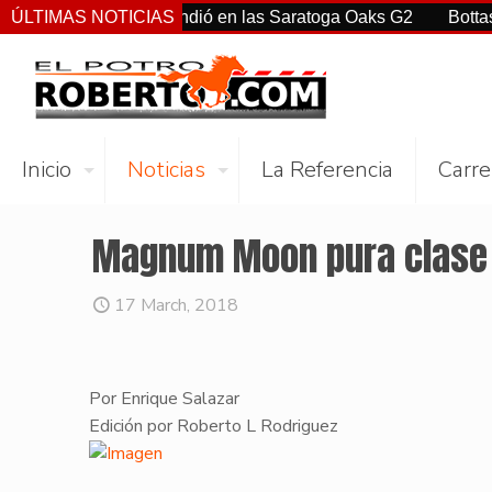
rtiz Jr. sorprendió en las Saratoga Oaks G2
ÚLTIMAS NOTICIAS
Bottas, Franco
Inicio
Noticias
La Referencia
Carre
Magnum Moon pura clase e
17 March, 2018
Por Enrique Salazar
​Edición por Roberto L Rodriguez