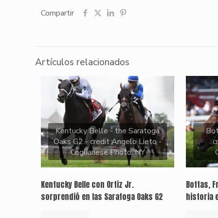
Compartir
Artículos relacionados
Kentucky Belle - the Saratoga
Bo
Oaks G2 - credit Angelo Lieto -
c
Coglianese Photo, NY
Kentucky Belle con Ortiz Jr.
Bottas, F
sorprendió en las Saratoga Oaks G2
historia 