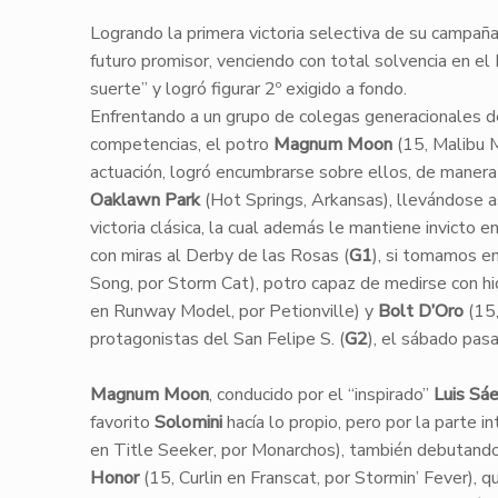
​Logrando la primera victoria selectiva de su campañ
futuro promisor, venciendo con total solvencia en el
suerte” y logró figurar 2º exigido a fondo.
Enfrentando a un grupo de colegas generacionales de 
competencias, el potro
Magnum Moon
(15, Malibu M
actuación, logró encumbrarse sobre ellos, de manera 
Oaklawn Park
(Hot Springs, Arkansas), llevándose a
victoria clásica, la cual además le mantiene invicto 
con miras al Derby de las Rosas (
G1
), si tomamos e
Song, por Storm Cat), potro capaz de medirse con hid
en Runway Model, por Petionville) y
Bolt D’Oro
(15,
protagonistas del San Felipe S. (
G2
), el sábado pa
Magnum Moon
, conducido por el “inspirado”
Luis Sá
favorito
Solomini
hacía lo propio, pero por la parte i
en Title Seeker, por Monarchos), también debutando 
Honor
(15, Curlin en Franscat, por Stormin’ Fever), q