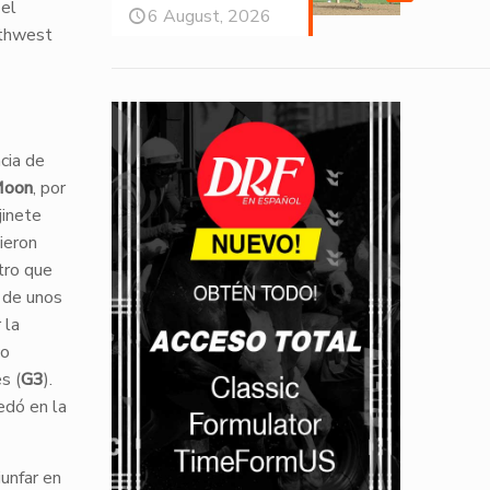
 el
6 August, 2026
uthwest
cia de
Moon
, por
 jinete
ieron
tro que
a de unos
 la
co
s (
G3
).
uedó en la
iunfar en