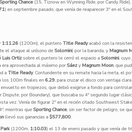
Sporting Chance
(15, Tiznow en Wynning Ride, por Candy Ride),
71
) en septiembre pasado, que venía de reaparecer 3º en el So
y
1:11.26
(1200m), el puntero
Title Ready
acabó con la resisten
nte el ataque al unísono de
Solomini
, por la baranda, y
Magnum 
 Luis Ortiz
sobre el puntero le cerró el espacio a
Solomini
, cuyo
cia era aprovechada al máximo por
Sáez
y
Magnum Moon
, que pud
ad a
Title Ready
. Contundente en su remate hacia la meta, el po
do los 100m finales en
6.29
, para cruzar el disco con ventaja clar
 envuelto en tropiezos, que debió exigirse a fondo para controlar
 Dispute, por Boundary), que buscaba su 4º segundo lugar clási
esta vez. Venía de figurar 2º en el recién citado Southwest Stake
4º, mientras que
Sporting Chance
, sin ser factor de peligro, se q
on
llevó sus ganancias a
$577,800
.
 Park
(1200m,
1:10.03
) el 13 de enero pasado y que venía de tr