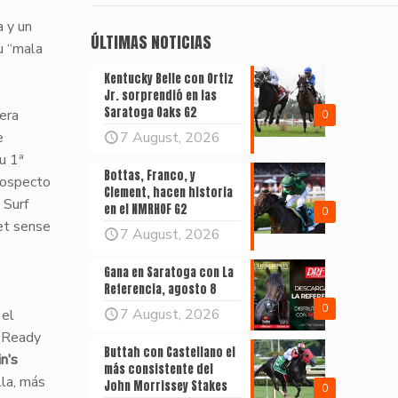
 y un
ÚLTIMAS NOTICIAS
su “mala
Kentucky Belle con Ortiz
Jr. sorprendió en las
Saratoga Oaks G2
era
0
e
7 August, 2026
su 1ª
Bottas, Franco, y
prospecto
Clement, hacen historia
 Surf
en el NMRHOF G2
0
et sense
7 August, 2026
Gana en Saratoga con La
Referencia, agosto 8
0
7 August, 2026
 el
 Ready
Buttah con Castellano el
in’s
más consistente del
lla, más
John Morrissey Stakes
0