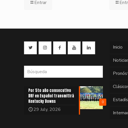
Entrar
Entr
Inicio
Noticia
Pronós
Clásico
Por 5to año consecutivo
DRF en Español transmitirá
Estadí
Kentucky Downs
0
29 July, 2026
Interna