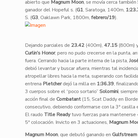
abierto que
Magnum Moon
, se movía cerca también
ganador del Hopeful s. (
G1
, Saratoga, 1400m,
1:23.
S. (
G3
, Oaklawn Park, 1800m,
febrero/19
).
​Dejando parciales de
23.42
(400m),
47.15
(800m) 
Curlin’s Honor
, pero no pudo crecerse en la punta, a
fuera. Cerrando hacia la parte interna de la pista,
José
debió levantar y buscar afuera, mientras tal inciden
atropellar libres hacia la meta, superando con facilid
entrena
Pletcher
dejó la milla en
1:36.39
, finalizan
3 cuerpos sobre el “poco sortario”
Solomini
, siempre
acción final de
Combatant
(15, Scat Daddy en Border
consecutivo, debiendo conformarse con la 3ª casilla 
El raudo
Title Ready
tuvo fuerzas para mantenerse 
5ª colocación. Invicto en 3 actuaciones,
Magnum Mo
Magnum Moon
, que debutó ganando en
Gulfstream