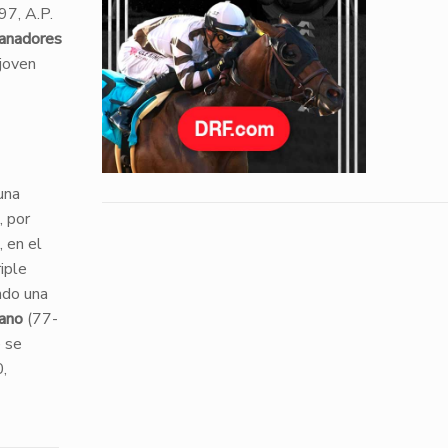
97, A.P.
anadores
 joven
una
, por
, en el
iple
ndo una
ano
(77-
e se
,