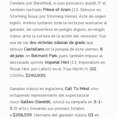
Candara, por Barathea), a cuyo pescuezo quedó 3º el
también castrado
Prince of Aram
(13, Shirocco en
Storming Sioux, por Storming Home), éste de origen
inglés. Ambos lucharon toda la recta por acercarse al
ganador, sin convertirse en peligro alguno, en ningún
tramo, ante la soltura de la acción del vencedor. Fue
una de las
dos victorias clásicas de grado
que
obtuvo
Castellano
en la jornada de este viernes,
8
de junio
, en
Belmont Park
, pues también impuso al
destacado
sprinte
Imperial Hint
(13, Imperialism en
Royal Hint, por Lahint) en el True North H. (
G2
,
1300m,
$240,000
).
Ganador clásico en Inglaterra,
Call To Mind
, otro
estupendo representante del espectacular
cruce
Galileo-Danehill
, colocó su campaña en
3-1-
3
(9 acts.), llevando sus premios totales
a
$358,539
. Hermano del ganador clásico
G3
en