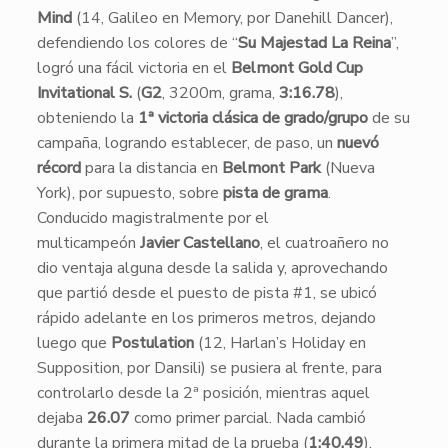
Mind
(14, Galileo en Memory, por Danehill Dancer),
defendiendo los colores de “
Su Majestad La Reina
”,
logró una fácil victoria en el
Belmont Gold Cup
Invitational S.
(
G2
, 3200m, grama,
3:16.78
),
obteniendo la
1ª victoria clásica de grado/grupo
de su
campaña, logrando establecer, de paso, un
nuevó
récord
para la distancia en
Belmont Park
(Nueva
York), por supuesto, sobre
pista de grama
.
​Conducido magistralmente por el
multicampeón
Javier Castellano
, el cuatroañero no
dio ventaja alguna desde la salida y, aprovechando
que partió desde el puesto de pista #1, se ubicó
rápido adelante en los primeros metros, dejando
luego que
Postulation
(12, Harlan’s Holiday en
Supposition, por Dansili) se pusiera al frente, para
controlarlo desde la 2ª posición, mientras aquel
dejaba
26.07
como primer parcial. Nada cambió
durante la primera mitad de la prueba (
1:40.49
),