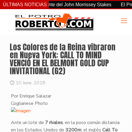
 el más consistente del John Morrissey Stakes
ÚLTIMAS NOTICIAS
El Preakness
Los Colores de la Reina vibraron
en Nueva York: CALL TO MIND
VENCIÓ EN EL BELMONT GOLD CUP
INVITATIONAL (G2)
10 June, 2018
Por Enrique Salazar
​Coglianese Photo
​Ante un lote de
7 rivales
, en la poco común distancia
en los Estados Unidos de
3200m
, el inglés
Call To