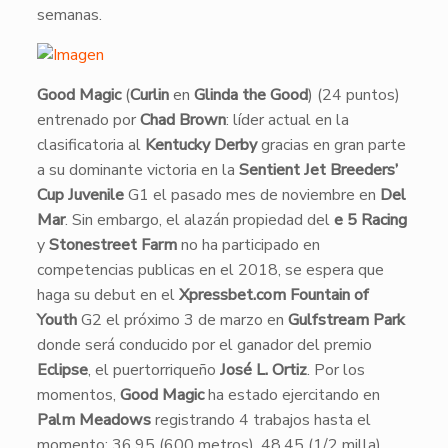
semanas.
Good Magic
(
Curlin
en
Glinda the Good
) (24 puntos)
entrenado por
Chad Brown
: líder actual en la
clasificatoria al
Kentucky Derby
gracias en gran parte
a su dominante victoria en la
Sentient Jet Breeders’
Cup Juvenile
G1 el pasado mes de noviembre en
Del
Mar
. Sin embargo, el alazán propiedad del
e 5 Racing
y
Stonestreet Farm
no ha participado en
competencias publicas en el 2018, se espera que
haga su debut en el
Xpressbet.com Fountain of
Youth
G2 el próximo 3 de marzo en
Gulfstream Park
donde será conducido por el ganador del premio
Eclipse
, el puertorriqueño
José L. Ortiz
. Por los
momentos,
Good Magic
ha estado ejercitando en
Palm Meadows
registrando 4 trabajos hasta el
momento: 36.95 (600 metros), 48.45 (1/2 milla),