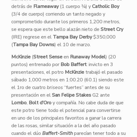
detrás de
Flameaway
(1 cuerpo ¼) y
Catholic Boy
(3/4 de cuerpo) corriendo un tanto negado y
comprometido durante los primeros 1,200 metros,
se espera que este bello alazán nieto de
Street Cry
(IRE) regrese en el
Tampa Bay Derby
$350,000
(
Tampa Bay Downs
) el 10 de marzo.
McKinzie
(
Street Sense
en
Runaway Model
) (20
puntos) entrenado por
Bob Baffert
: invicto en 3
presentaciones, el potro
McKinzie
trabajó el pasado
sábado 1,000 metros en 1:00.20 (60.1) siendo este
el 1ro de cuatro
briseos
“fuertes” antes de su
presentación en el
San Felipe Stakes
G2 ante
Lombo
,
Bolt d’Oro
y compañía. No cabe duda de que
este potro tiene todo el potencial para convertirse
en uno de los principales favoritos a ganar la carrera
de las rosas, similar situación a la del año pasado
cuando el dúo
Baffert-Smith
parecían tener todo a su