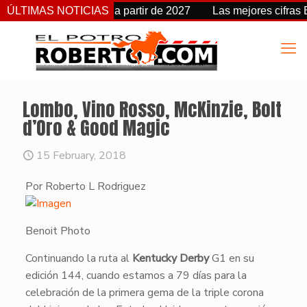
ambia de fecha a partir de 2027
ÚLTIMAS NOTICIAS
Las mejores cifras Beyer d
Lombo, Vino Rosso, McKinzie, Bolt
d’Oro & Good Magic
15 February, 2018
Por Roberto L Rodriguez
Benoit Photo
​Continuando la ruta al
Kentucky Derby
G1 en su
edición 144, cuando estamos a 79 días para la
celebración de la primera gema de la triple corona