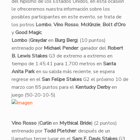
del hipismo de los Estados Unidos, en esta ocasión
le ofreceremos nuestra información sobre los
posibles participantes en este evento, se trata de
los potros
Lombo
,
Vino Rosso
,
McKinzie
,
Bolt d’Oro
y
Good Magic
.
Lombo
(
Graydar
en
Burg Berg
) (10 puntos)
entrenado por
Michael Pender
: ganador del
Robert
B. Lewis Stakes
G3 de extremo a extremo en
tiempo de 1:45.41 para 1,700 metros en
Santa
Anita Park
en su salida más reciente, se espera
regrese en el
San Felipe Stakes
G2 el próximo 10 de
marzo con 85 puntos para el
Kentucky Derby
en
juego (50-20-10-5).
​Vino Rosso
(
Curlin
en
Mythical Bride
) (2 puntos)
entrenado por
Todd Pletcher
: después de un
llamativo tercer lugar en el
Sam F. Davis Stakes
G3