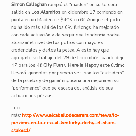
Simon Callaghan
rompió el “maiden” en su tercera
salida en
Los Alamitos
en diciembre 17 corriendo en
punta en un Maiden de $40K en 6f. Aunque el potro
no ha ido más allá de los 6½ furlongs, ha mejorado
con cada actuación y de seguir esa tendencia podría
alcanzar el nivel de los potros con mayores
credenciales y darles la pelea. A esto hay que
agregarle su trabajo del 29 de Diciembre cuando dejó
47 para los 4f.
City Plan
y
Here is Happy
este último
llevará gríngolas por primera vez, son los “outsiders”
de la prueba y de ganar implicaría una mejoría en su
“performance” que se escapa del análisis de sus
actuaciones previas.
Leer
más:
http://www.elcaballodecarrera.com/news/lo-
proximo-en-la-ruta-al-kentucky-derby-el-sham-
stakes1/