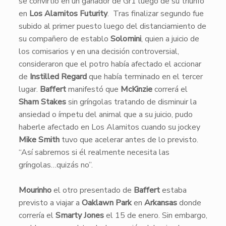
se convirtió en un ganador de Gr1 luego de su triunfo
en
Los Alamitos Futurity
. Tras finalizar segundo fue
subido al primer puesto luego del distanciamiento de
su compañero de establo
Solomini
, quien a juicio de
los comisarios y en una decisión controversial,
consideraron que el potro había afectado el accionar
de
Instilled Regard
que había terminado en el tercer
lugar.
Baffert
manifestó que
McKinzie
correrá el
Sham Stakes
sin gríngolas tratando de disminuir la
ansiedad o ímpetu del animal que a su juicio, pudo
haberle afectado en Los Alamitos cuando su jockey
Mike Smith
tuvo que acelerar antes de lo previsto.
“Así sabremos si él realmente necesita las
gríngolas…quizás no”.
Mourinho
el otro presentado de
Baffert
estaba
previsto a viajar a
Oaklawn Park
en
Arkansas
donde
correría el
Smarty Jones
el 15 de enero. Sin embargo,