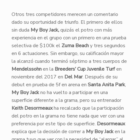
​Otros tres competidores merecen un comentario
dado su oportunidad de triunfo. El primero de ellos
sin duda
My Boy Jack,
quizás el potro con más
experiencia en el grupo con un primero en una prueba
selectiva de $100k el
Zuma Beach
y tres segundos
en 6 actuaciones. Sin embargo, su calificación mayor
la alcanzó cuando terminó séptimo a tres cuerpos de
Mendelssohn
en la
Breeders’ Cup Juvenile Turf
en
noviembre del 2017 en
Del Mar
. Después de su
debut en prueba de 5f en arena en
Santa Anita Park
,
My
Boy Jack
no ha vuelto a participar en una
superficie diferente a la grama, pero su entrenador
Keith Desormeaux
ha recalcado que la participación
del potro en la grama no tiene nada que ver con una
preferencia por este tipo de superficie.
Desormeaux
explica que la decisión de correr a
My Boy Jack
en la
grama tuvo que ver con la necesidad de “alargar” al