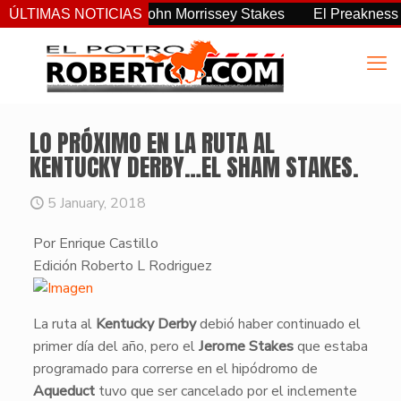
 consistente del John Morrissey Stakes
ÚLTIMAS NOTICIAS
El Preakness Stakes
LO PRÓXIMO EN LA RUTA AL
KENTUCKY DERBY…EL SHAM STAKES.
5 January, 2018
Por Enrique Castillo
​Edición Roberto L Rodriguez
​La ruta al
Kentucky Derby
debió haber continuado el
primer día del año, pero el
Jerome Stakes
que estaba
programado para correrse en el hipódromo de
Aqueduct
tuvo que ser cancelado por el inclemente