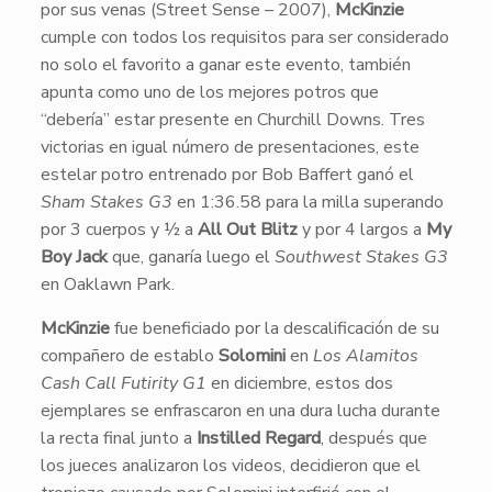
por sus venas (Street Sense – 2007),
McKinzie
cumple con todos los requisitos para ser considerado
no solo el favorito a ganar este evento, también
apunta como uno de los mejores potros que
“debería” estar presente en Churchill Downs. Tres
victorias en igual número de presentaciones, este
estelar potro entrenado por Bob Baffert ganó el
Sham Stakes G3
en 1:36.58 para la milla superando
por 3 cuerpos y ½ a
All Out Blitz
y por 4 largos a
My
Boy Jack
que, ganaría luego el
Southwest Stakes G3
en Oaklawn Park.
McKinzie
fue beneficiado por la descalificación de su
compañero de establo
Solomini
en
Los Alamitos
Cash Call Futirity G1
en diciembre, estos dos
ejemplares se enfrascaron en una dura lucha durante
la recta final junto a
Instilled Regard
, después que
los jueces analizaron los videos, decidieron que el