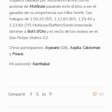
tropiezo causado por Solomini interfirió con el
accionar de
McKinzie
pasando este último a ser el
ganador de la competencia con Mike Smith. Con
trabajos de 1:00.20 (5F), 1:12.60 (6F), 1:25.40 y
1:23.80 (7F) McKinzie/Baffert/Smith intentarán
detener a
Bolt d’Oro
y el resto de los rivales en el
San Felipe Stakes G2
.
Otros participantes:
Ayacara
(GB),
Aquila
,
Calexman
y
Peace
.
Mi selección:
Kanthaka!
Compartir
43