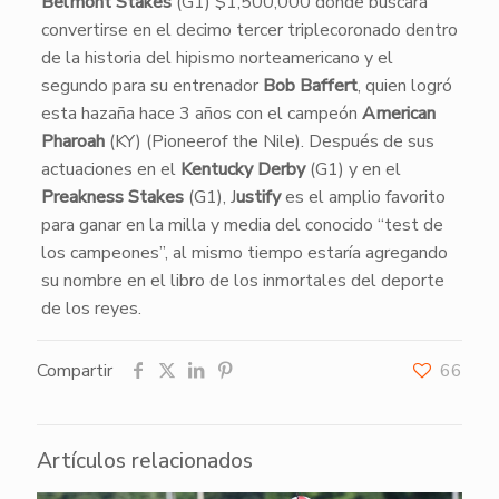
Belmont Stakes
(G1) $1,500,000 donde buscará
convertirse en el decimo tercer triplecoronado dentro
de la historia del hipismo norteamericano y el
segundo para su entrenador
Bob Baffert
, quien logró
esta hazaña hace 3 años con el campeón
American
Pharoah
(KY) (Pioneerof the Nile). Después de sus
actuaciones en el
Kentucky Derby
(G1) y en el
Preakness Stakes
(G1), J
ustify
es el amplio favorito
para ganar en la milla y media del conocido “test de
los campeones”, al mismo tiempo estaría agregando
su nombre en el libro de los inmortales del deporte
de los reyes.
Compartir
66
Artículos relacionados