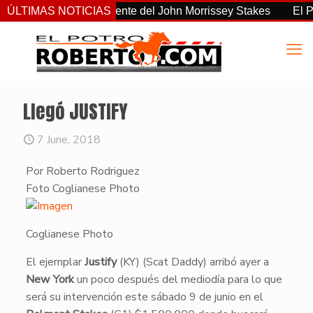
o el más consistente del John Morrissey Stakes
ÚLTIMAS NOTICIAS
El Preakne
Llegó JUSTIFY
7 June, 2018
Por Roberto Rodriguez
Foto Coglianese Photo
Coglianese Photo
​El ejemplar
Justify
(KY) (Scat Daddy) arribó ayer a
New York
un poco después del mediodía para lo que
será su intervención este sábado 9 de junio en el