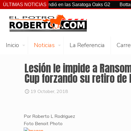
Ortiz Jr. sorprendió en las Saratoga Oaks G2
ÚLTIMAS NOTICIAS
Bottas, Franc
Inicio
Noticias
La Referencia
Carre
Lesión le impide a Ransom
Cup forzando su retiro de 
19 October, 2018
Por Roberto L Rodriguez
​Foto Benoit Photo