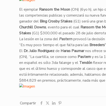
​El ejemplar
Ransom the Moon
(ON) (6yo h), un hijo
las competencias publicas y comenzará su nueva fu
ganador del
Bing Crosby Stakes
(G1) será una gran 
Churchill Downs
, evento para el cual
Ransom the M
Stakes
(G1) $300,000 el pasado 28 de julio derro
​La lesión en la zona del
Pastern
provocó la decisión d
“Es muy poco tiempo el que falta para las
Breeders’
El
Dr. Julio Rodriguez
de
Haras Paumar
nos ofrece su
(ON), “La cuartilla, se conoce como
Pastern
y es la 1
en español es sólo 3da falange y el
Tendón
flexor r
que es el último hueso y corresponde al casco que 
está íntimamente relacionado, además, hablamos de
$884,829 en premios, prácticamente, nada más que
Compartir