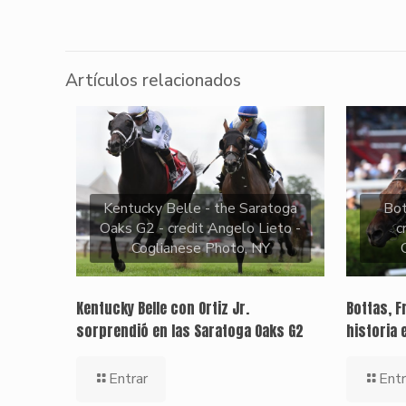
Artículos relacionados
Kentucky Belle - the Saratoga
Bo
Oaks G2 - credit Angelo Lieto -
c
Coglianese Photo, NY
Kentucky Belle con Ortiz Jr.
Bottas, F
sorprendió en las Saratoga Oaks G2
historia 
Entrar
Entr