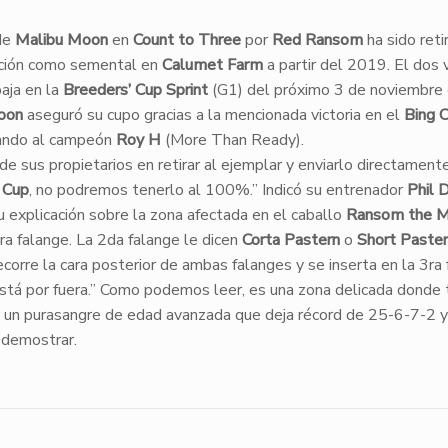
 de
Malibu Moon
en
Count to Three
por
Red Ransom
ha sido reti
nción como semental en
Calumet Farm
a partir del 2019. El dos
baja en la
Breeders’ Cup Sprint
(G1) del próximo 3 de noviembre
oon
aseguró su cupo gracias a la mencionada victoria en el
Bing 
tando al campeón
Roy H
(More Than Ready).
e sus propietarios en retirar al ejemplar y enviarlo directamente 
 Cup
, no podremos tenerlo al 100%.” Indicó su entrenador
Phil 
 explicación sobre la zona afectada en el caballo
Ransom the 
ra falange. La 2da falange le dicen
Corta Pastern
o
Short Paste
ecorre la cara posterior de ambas falanges y se inserta en la 3ra
está por fuera.” Como podemos leer, es una zona delicada donde
 un purasangre de edad avanzada que deja récord de 25-6-7-2 y
 demostrar.