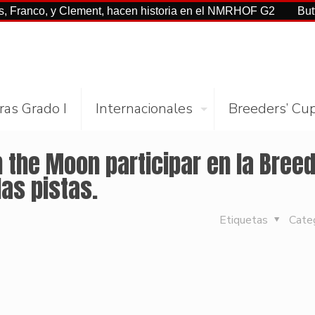
o, y Clement, hacen historia en el NMRHOF G2
Buttah con C
ras Grado I
Internacionales
Breeders’ Cu
 the Moon participar en la Breed
las pistas.
Etiquetas
Cate