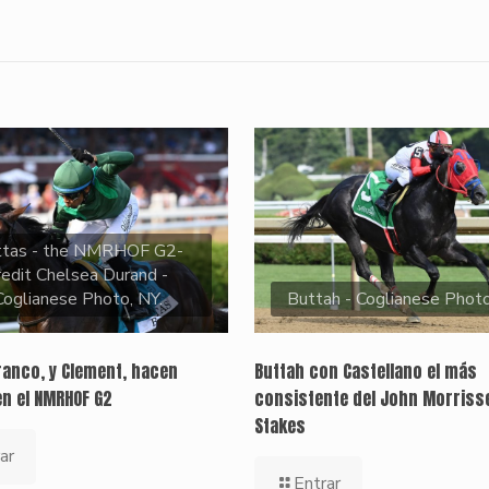
ttas - the NMRHOF G2-
redit Chelsea Durand -
Coglianese Photo, NY.
Buttah - Coglianese Phot
ranco, y Clement, hacen
Buttah con Castellano el más
en el NMRHOF G2
consistente del John Morriss
Stakes
ar
Entrar