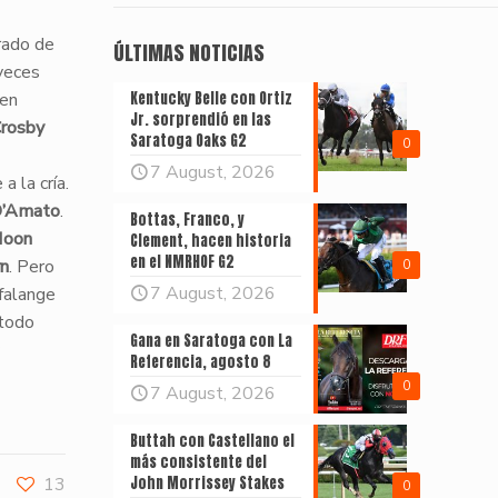
rado de
ÚLTIMAS NOTICIAS
 veces
 en
Kentucky Belle con Ortiz
Jr. sorprendió en las
Crosby
Saratoga Oaks G2
0
7 August, 2026
a la cría.
D’Amato
.
Bottas, Franco, y
Moon
Clement, hacen historia
en el NMRHOF G2
rn
. Pero
0
7 August, 2026
 falange
 todo
Gana en Saratoga con La
Referencia, agosto 8
0
7 August, 2026
Buttah con Castellano el
más consistente del
13
John Morrissey Stakes
0