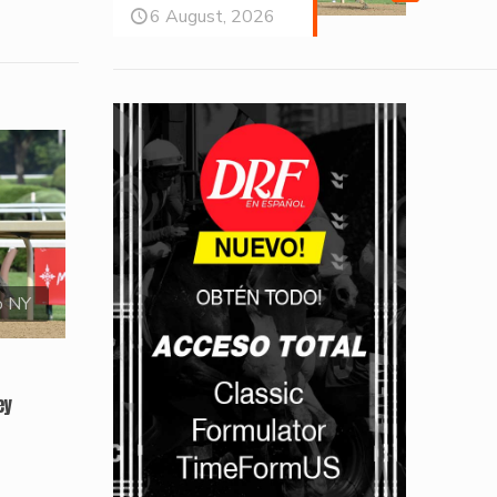
6 August, 2026
o NY
ey