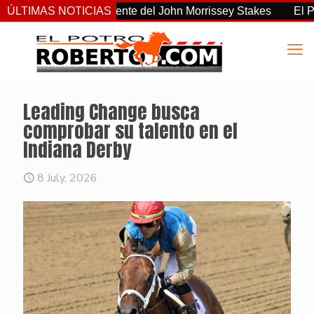
o el más consistente del John Morrissey Stakes
ÚLTIMAS NOTICIAS
El Preaknes
Leading Change busca
comprobar su talento en el
Indiana Derby
8 July, 2026