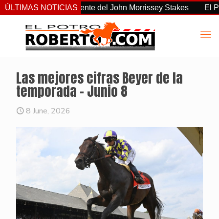
o el más consistente del John Morrissey Stakes
ÚLTIMAS NOTICIAS
El Preaknes
Las mejores cifras Beyer de la
temporada – Junio 8
8 June, 2026