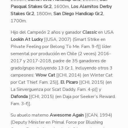
Pasqual Stakes Gr.2
, 1600m,
Los Alamitos Derby
Stakes Gr.2
, 1800m,
San Diego Handicap Gr.2
,
1700m.
Hijo del Campeón 2 años y ganador
Classic
en USA
Lookin At Lucky
[(USA, 2007) (Smart Strike en
Private Feeling por Belong To Me. Fam. 9-f)] líder
semental por producción en Chile (2 veces) 2016-
2017 y 2017-2018, padre de 35 ganadores de
grado/grupo incluyendo 13 Gr.1. Incluyendo otros 3
campeones:
Wow Cat
[(CHI, 2014) (en Winter Cat
por Cat Thief. Fam. 25)],
El Picaro
[(CHI, 2015) (en
La Sinverguenza por Scat Daddy. Fam. 4-p)] y
Dafonda
[(CHI, 2015) (en Daja por Seeker’s Reward.
Fam. 3-f)].
Su abuelo materno
Awesome Again
[(CAN, 1994)
(Deputy Minister en Primal Force por Blushing