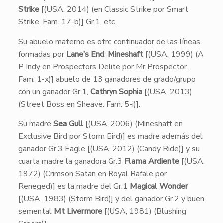
Strike
[(USA, 2014) (en Classic Strike por Smart
Strike. Fam. 17-b)] Gr.1, etc.
Su abuelo materno es otro continuador de las líneas
formadas por
Lane’s End
:
Mineshaft
[(USA, 1999) (A
P Indy en Prospectors Delite por Mr Prospector.
Fam. 1-x)] abuelo de 13 ganadores de grado/grupo
con un ganador Gr.1,
Cathryn Sophia
[(USA, 2013)
(Street Boss en Sheave. Fam. 5-i)].
Su madre
Sea Gull
[(USA, 2006) (Mineshaft en
Exclusive Bird por Storm Bird)] es madre además del
ganador Gr.3 Eagle [(USA, 2012) (Candy Ride)] y su
cuarta madre la ganadora Gr.3
Flama Ardiente
[(USA,
1972) (Crimson Satan en Royal Rafale por
Reneged)] es la madre del Gr.1
Magical Wonder
[(USA, 1983) (Storm Bird)] y del ganador Gr.2 y buen
semental
Mt Livermore
[(USA, 1981) (Blushing