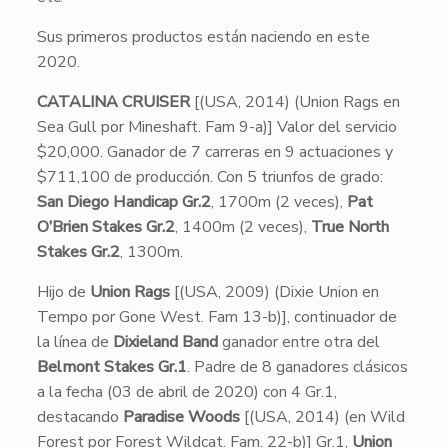
Sus primeros productos están naciendo en este
2020.
CATALINA CRUISER
[(USA, 2014) (Union Rags en
Sea Gull por Mineshaft. Fam 9-a)] Valor del servicio
$20,000. Ganador de 7 carreras en 9 actuaciones y
$711,100 de producción. Con 5 triunfos de grado:
San Diego Handicap Gr.2
, 1700m (2 veces),
Pat
O’Brien Stakes Gr.2
, 1400m (2 veces),
True North
Stakes Gr.2
, 1300m.
Hijo de
Union Rags
[(USA, 2009) (Dixie Union en
Tempo por Gone West. Fam 13-b)], continuador de
la línea de
Dixieland Band
ganador
entre otra del
Belmont Stakes Gr.1
. Padre de 8 ganadores clásicos
a la fecha (03 de abril de 2020) con 4 Gr.1,
destacando
Paradise Woods
[(USA, 2014) (en Wild
Forest por Forest Wildcat. Fam. 22-b)] Gr.1,
Union