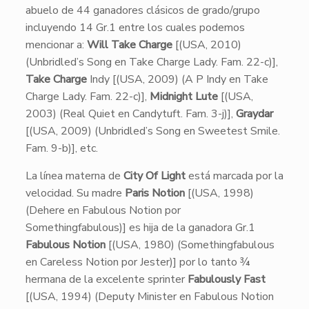
abuelo de 44 ganadores clásicos de grado/grupo
incluyendo 14 Gr.1 entre los cuales podemos
mencionar a:
Will Take Charge
[(USA, 2010)
(Unbridled’s Song en Take Charge Lady. Fam. 22-c)],
Take Charge
Indy [(USA, 2009) (A P Indy en Take
Charge Lady. Fam. 22-c)],
Midnight Lute
[(USA,
2003) (Real Quiet en Candytuft. Fam. 3-j)],
Graydar
[(USA, 2009) (Unbridled’s Song en Sweetest Smile.
Fam. 9-b)], etc.
La línea materna de
City Of Light
está marcada por la
velocidad. Su madre
Paris Notion
[(USA, 1998)
(Dehere en Fabulous Notion por
Somethingfabulous)] es hija de la ganadora Gr.1
Fabulous Notion
[(USA, 1980) (Somethingfabulous
en Careless Notion por Jester)] por lo tanto ¾
hermana de la excelente sprinter
Fabulously Fast
[(USA, 1994) (Deputy Minister en Fabulous Notion