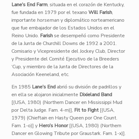
Lane’s End Farm
, situada en el corazón de Kentucky,
fue fundada en 1979 por el texano
Will Farish
,
importante
horseman
y diplomático norteamericano
que fue embajador de los Estados Unidos en el
Reino Unido.
Farish
se desempeñó como Presidente
de la Junta de Churchill Downs de 1992 a 2001.
Comisario y Vicepresidente del Jockey Club, Director
y Presidente del Comité Ejecutivo de la Breeders
‘Cup, y miembro de la Junta de Directores de la
Asociación Keeneland, etc.
En 1985
Lane’s End
abrió su división de padrillos y
en ella se alojaron inicialmente
Dixieland Band
[(USA, 1980) (Northern Dancer en Mississippi Mud
por Delta Judge. Fam. 4-m)],
Fit to Fight
[(USA,
1979) (Chieftain en Hasty Queen por One Count.
Fam. 1-o)] y
Hero’s Honor
[(USA, 1980) (Northern
Dancer en Glowing Tribute por Graustark. Fam. 1-x)].