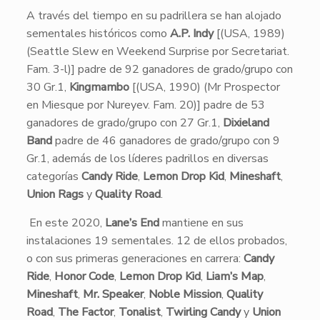
A través del tiempo en su padrillera se han alojado
sementales históricos como
A.P. Indy
[(USA, 1989)
(Seattle Slew en Weekend Surprise por Secretariat.
Fam. 3-l)] padre de 92 ganadores de grado/grupo con
30 Gr.1,
Kingmambo
[(USA, 1990) (Mr Prospector
en Miesque por Nureyev. Fam. 20)] padre de 53
ganadores de grado/grupo con 27 Gr.1,
Dixieland
Band
padre de 46 ganadores de grado/grupo con 9
Gr.1, además de los líderes padrillos en diversas
categorías
Candy Ride
,
Lemon Drop Kid
,
Mineshaft
,
Union Rags
y
Quality Road
.
En este 2020,
Lane’s End
mantiene en sus
instalaciones 19 sementales. 12 de ellos probados,
o con sus primeras generaciones en carrera:
Candy
Ride
,
Honor Code
,
Lemon Drop Kid
,
Liam’s Map
,
Mineshaft
,
Mr. Speaker
,
Noble Mission
,
Quality
Road
,
The Factor
,
Tonalist
,
Twirling Candy
y
Union