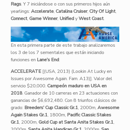
Rags
. Y 7 iniciándose o con sus primeros hijos aún
yearlings:
Accelerate
,
Catalina Cruiser
,
City Of Light
,
Connect
,
Game Winner
,
Unified
y
West Coast
.
En esta primera parte de este trabajo analizaremos
los 3 de los 7 sementales que están iniciando
funciones en
Lane’s End
:
ACCELERATE
[(USA, 2013) (Lookin At Lucky en
Issues por Awesome Again. Fam. A13)]. Valor del
servicio $20,000.
Campeón maduro en USA en
2018
. Ganador de 10 carreras en 23 actuaciones con
ganancias de $6,692,480. Con 8 triunfos clásicos de
grado:
Breeders’ Cup Classic
Gr.1
, 2000m,
Awesome
Again Stakes
Gr.1
, 1800m,
Pacific Classic Stakes
Gr.1
, 2000m,
Gold Cup at Santa Anita Stakes Gr.1
,
2000m,
Santa Anita Handicap Gr.1
, 2000m,
San