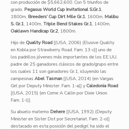
con producción de $5,662,600. Con 5 triunfos de
grado.
Pegasus World Cup Invitational S.Gr.1
,
1800m,
Breeders’ Cup Dirt Mile Gr.1
, 1600m,
Malibu
S. Gr.1
, 1400m,
Triple Bend Stakes Gr.1
, 1400m,
Oaklawn Handicap Gr.2
, 1800m.
Hijo de
Quality Road
[(USA, 2006) (Elusive Quality
en Kobla por Strawberry Road. Fam. 13-c)] uno de
los padrillos jóvenes más importantes de los EE.UU,
padre de 25 ganadores clásicos de grado/grupo entre
los cuales 11 son ganadores Gr.1, icluyendo las
campeonas
Abel Tasman
[(USA, 2014) (en Vargas
Girl por Deputy Minister. Fam. 1-a)] y
Caledonia Road
[(USA, 2015) (en Come A Callin por Dixie Union.
Fam. 1-l)].
Su abuelo materno
Dehere
[(USA, 1992) (Deputy
Minister en Sister Dot por Secretariat. Fam. 2-o)]
destacado en esta posición del pedigrí, ha sido el