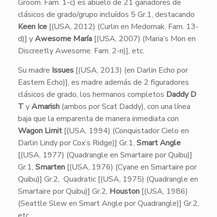
Groom. Fam. 1-c) es abuelo de 21 ganadores de
clásicos de grado/grupo incluídos 5 Gr.1, destacando
Keen Ice
[(USA, 2012) (Curlin en Medomak. Fam. 13-
d)] y
Awesome María
[(USA, 2007) (Maria’s Mon en
Discreetly Awesome. Fam. 2-n)], etc.
Su madre
Issues
[(USA, 2013) (en Darlin Echo por
Eastern Echo)], es madre además de 2 figuradores
clásicos de grado, los hermanos completos
Daddy D
T
y
Amarish
(ambos por Scat Daddy), con una línea
baja que la emparenta de manera inmediata con
Wagon Limit
[(USA, 1994) (Conquistador Cielo en
Darlin Lindy por Cox’s Ridge)] Gr.1,
Smart Angle
[(USA, 1977) (Quadrangle en Smartaire por Quibu)]
Gr.1,
Smarten
[(USA, 1976) (Cyane en Smartaire por
Quibu)] Gr.2, Quadratic [(USA, 1975) (Quadrangle en
Smartaire por Quibu)] Gr.2,
Houston
[(USA, 1986)
(Seattle Slew en Smart Angle por Quadrangle)] Gr.2,
etc.